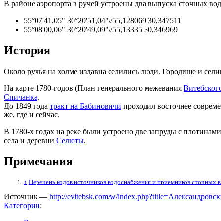
В районе аэропорта в ручей устроены два выпуска сточных вод
55°07'41,05" 30°20'51,04"//55,128069 30,347511
55°08'00,06" 30°20'49,09"//55,13335 30,346969
История
Около ручья на холме издавна селились люди. Городище и сели
На карте 1780-годов (План генерального межевания
Витебского
Спичанка
.
До 1849 года
тракт на Бабиновичи
проходил восточнее совреме
же, где и сейчас.
В 1780-х годах на реке были устроено две запруды с плотинам
села и деревни
Селюты
.
Примечания
↑
Перечень кодов источников водоснабжения и приемников сточных 
Источник —
http://evitebsk.com/w/index.php?title=Александро
Категории
: