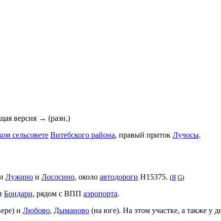
ющая версия → (разн.)
ом сельсовете
Витебского района
, правый приток
Лучосы
.
ми
Лужино
и
Лососино
, около
автодороги
Н15375.
(
Я
G
)
ни
Бондари
, рядом с ВПП
аэропорта
.
вере) и
Любово
,
Дыманово
(на юге). На этом участке, а также у 