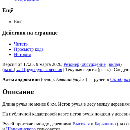
Ещё
Ещё
Действия на странице
Читать
Просмотр кода
История
Версия от 17:25, 9 марта 2026;
Резонёр
(
обсуждение
|
вклад
)
(
разн.
)
← Предыдущая версия
| Текущая версия (разн.) | Следу
Александровский
(белор.
Аляксандраўскі
) — ручей в
Октябрьск
Описание
Длина ручья не менее 8 км. Исток ручья в лесу между деревня
На публичной кадастровой карте исток ручья показан у дерев
Ручей протекает между деревнями
Высокая
и
Барышино
(на се
и
Шапечинского
сельсоветов.