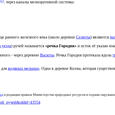
[
1
]
. через каналы мелиоративной системы:
ще раннего железного века (около деревни
Селюты
) являются
па
 уезда
) ручей называется
«речка Городня»
и исток её указан ю
нного - через деревню
Васюты
. Речка Городня протекала вдоль
т
и для
водяных мельниц
. Одна в деревне Козлы, которая существо
вод
в редакции приказа Министерства природных ресурсов и охраны окружающе
вский_ручей&oldid=43554