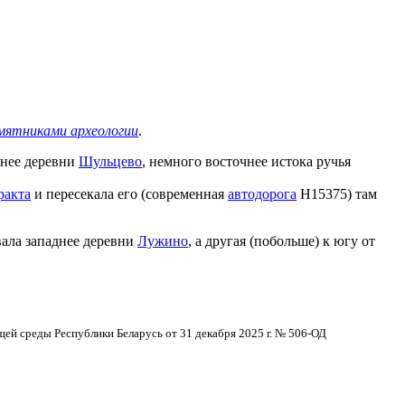
мятниками археологии
.
жнее деревни
Шульцево
, немного восточнее истока ручья
ракта
и пересекала его (современная
автодорога
Н15375) там
вала западнее деревни
Лужино
, а другая (побольше) к югу от
й среды Республики Беларусь от 31 декабря 2025 г. № 506-ОД