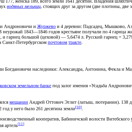
душ 177, женска 189, всего земли 1641 десятин. Владения шлях
двух
водяных мельниц
, стоящих друг за другом (две плотины, две 
ки Андроновичи и
Журжево
и 4 деревни: Падсадец, Мышково, Аз
В неурожай 1843—1846 годов крестьяне получали по 4 гарнца жи
 и гарнец большой (цеховой) — 5,6474 л. Русский гарнец = 3,27
на Санкт-Петербургском
почтовом
тракте
.
ели Богдановичи наследники: Александра, Антонина, Фекла и 
ковском земельном банке
под залог имения «Усадьба Андронович
лялся
мещанин
Андрей Оттович Эглит (латыш, лютеранин). 138 дес
[
10
]
2 год у него было 261 десятина земли
.
оизводственный кооператив, Бабиничской волости Витебского уе
[
11
]
я артель