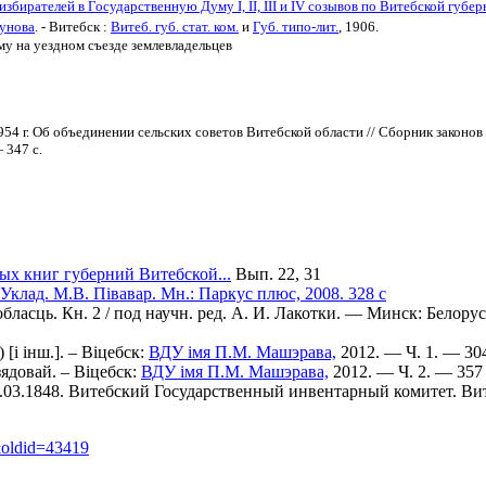
збирателей в Государственную Думу І, ІІ, ІІІ и IV созывов по Витебской губер
пунова
. - Витебск :
Витеб. губ. стат. ком.
и
Губ. типо-лит.
, 1906.
му на уездном съезде землевладельцев
54 г. Об объединении сельских советов Витебской области // Сборник законо
 347 с.
ых книг губерний Витебской...
Вып. 22, 31
 Уклад. М.В. Півавар. Мн.: Паркус плюс, 2008. 328 с
 вобласць. Кн. 2 / под научн. ред. А. И. Лакотки. — Минск: Бело
.) [і інш.]. – Віцебск:
ВДУ імя П.М. Машэрава,
2012. — Ч. 1. — 304
Дзядовай. – Віцебск:
ВДУ імя П.М. Машэрава,
2012. — Ч. 2. — 357 
03.1848. Витебский Государственный инвентарный комитет. Ви
&oldid=43419