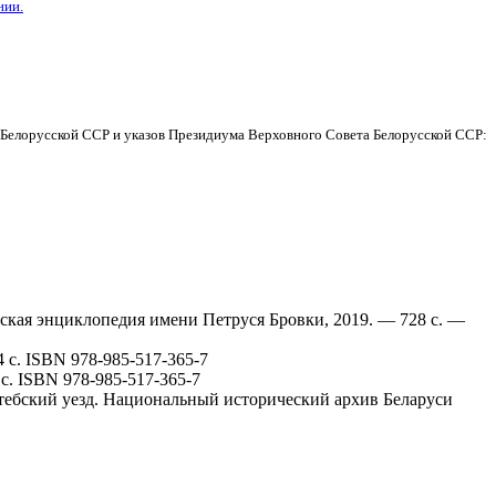
нии.
в Белорусской ССР и указов Президиума Верховного Совета Белорусской ССР:
русская энциклопедия имени Петруся Бровки, 2019. — 728 с. —
 с. ISBN 978-985-517-365-7
с. ISBN 978-985-517-365-7
тебский уезд. Национальный исторический архив Беларуси