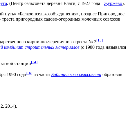
руга
. (Центр сельсовета деревня Елаги, с 1927 года -
Журжево
).
ый путь» «Белкоопсельхозобъединения», позднее Пригородное
» треста пригородных садово-огородных молочных совхозов
[
13
]
арственного кирпично-черепичного треста № 2
.
й комбинат строительных материалов
(с 1980 года назывался
[
14
]
опытной станции
[
16
]
бря 1990 года
из части
Бабиничского сельсовета
образован
, 2014).