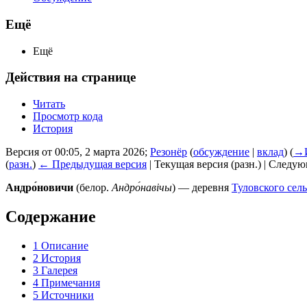
Ещё
Ещё
Действия на странице
Читать
Просмотр кода
История
Версия от 00:05, 2 марта 2026;
Резонёр
(
обсуждение
|
вклад
)
(
→
(
разн.
)
← Предыдущая версия
| Текущая версия (разн.) | Следу
Андро́новичи
(белор.
Андро́навічы
) — деревня
Туловского сель
Содержание
1
Описание
2
История
3
Галерея
4
Примечания
5
Источники