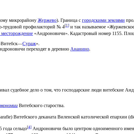
илому микрорайону
Журжево
). Граница с
городскими землями
про
[
1
]
но-трудовой профилакторий № 4
и так называемое «Журжевское
 месторождение
«Андроновичи». Кадастровый номер 1155. Площ
Витебск—
Сураж
».
Андроновичи переходят в деревню
Ананино
.
ивал судебное дело о том, что господарские люди витебские А
экономии
Витебского староства.
afie) Витебского деканата Виленской католической епархии (die
[
4
]
 года сельцо
Андроновичи было центром одноименного имения.