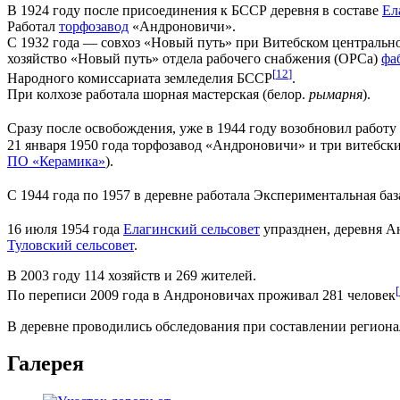
В 1924 году после присоединения к БССР деревня в составе
Ел
Работал
торфозавод
«Андроновичи».
С 1932 года — совхоз «Новый путь» при Витебском центрально
хозяйство «Новый путь» отдела рабочего снабжения (ОРСа)
фа
[
12
]
Народного комиссариата земледелия БССР
.
При колхозе работала шорная мастерская (белор.
рымарня
).
Сразу после освобождения, уже в 1944 году возобновил работу
21 января 1950 года торфозавод «Андроновичи» и три витебс
ПО «Керамика»
).
С 1944 года по 1957 в деревне работала Экспериментальная б
16 июля 1954 года
Елагинский сельсовет
упразднен, деревня А
Туловский сельсовет
.
В 2003 году 114 хозяйств и 269 жителей.
[
По переписи 2009 года в Андроновичах проживал 281 человек
В деревне проводились обследования при составлении регионал
Галерея