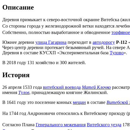
Описание
Деревня примыкает к северо-восточной окраине Витебска (ж
Со стороны города у железнодорожной ветки находятся лечеб
Собственно, полностью выработанное и обводненное
торфяное
Южнее деревни
улица Гагарина
переходит в
автодорогу
Р-112
«
Через центр деревни протекает безымянный ручей. На севере 
Деревня в составе КУСХП «Экспериментальная база
Тулово
».
В 2018 году 131 хозяйство и 300 жителей.
История
26 апреля 1533 года
витебский воевода
Матей Клочко
рассматр
имения
Тулов
, принадлежащую княгине Жилинской.
В 1641 году это поселение конных
мещан
в составе
Витебской 
На 1744 год Андроновичи относились к Витебскому приходу (par
Согласно Плана
Генерального межевания
Витебского уезда
1785