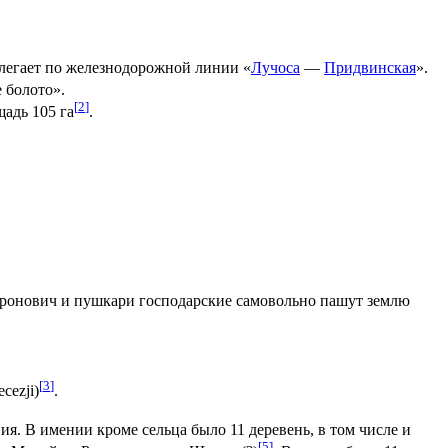
легает по железнодорожной линии «
Лучоса
—
Придвинская
».
 болото».
[
2
]
адь 105 га
.
ндронович и пушкари господарские самовольно пашут землю
[
3
]
cezji)
.
 В имении кроме сельца было 11 деревень, в том числе и
[
5
]