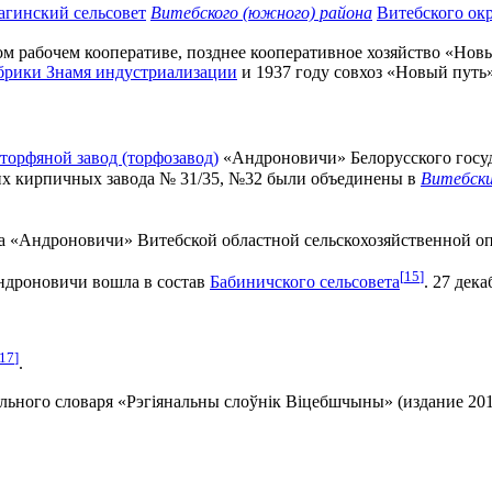
агинский сельсовет
Витебского (южного) района
Витебского ок
м рабочем кооперативе, позднее кооперативное хозяйство «Нов
брики Знамя индустриализации
и 1937 году совхоз «Новый путь
торфяной завод (торфозавод)
«Андроновичи» Белорусского госуд
ких кирпичных завода № 31/35, №32 были объединены в
Витебски
аза «Андроновичи» Витебской областной сельскохозяйственной 
[
15
]
ндроновичи вошла в состав
Бабиничского сельсовета
. 27 дека
17
]
.
ьного словаря «Рэгіянальны слоўнік Віцебшчыны» (издание 2012