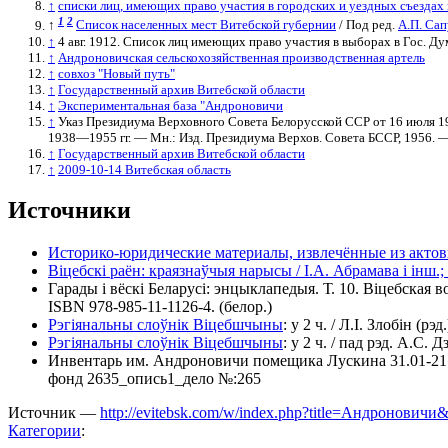
↑
списки лиц, имеющих право участия в городских и уездных съездах и
1
2
↑
Список населенных мест Витебской губернии
/ Под ред.
А.П. Са
↑
4 авг. 1912. Список лиц имеющих право участия в выборах в Гос. Ду
↑
Андроновичская сельскохозяйственная производственная артель
↑
совхоз "Новый путь"
↑
Государственный архив Витебской области
↑
Экспериментальная база "Андроновичи
↑
Указ Президиума Верховного Совета Белорусской ССР от 16 июля 19
1938—1955 гг. — Мн.: Изд. Президиума Верхов. Совета БССР, 1956. —
↑
Государственный архив Витебской области
↑
2009-10-14 Витебская область
Источники
Историко-юридические материалы, извлечённые из актов
Віцебскі раён: краязнаўчыя нарысы / І.А. Абрамава і інш.;
Гарады і вёскі Беларусі: энцыклапедыя. Т. 10. Віцебская
ISBN 978-985-11-1126-4. (белор.)
Рэгіянальны слоўнік Віцебшчыны
: у 2 ч. / Л.І. Злобін (рэд
Рэгіянальны слоўнік Віцебшчыны
: у 2 ч. / пад рэд. А.С. 
Инвентарь им. Андроновичи помещика Лускина 31.01-21.
фонд 2635_опись1_дело №:265
Источник —
http://evitebsk.com/w/index.php?title=Андроновичи
Категории
: