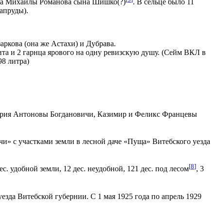
тича Михайлы Романова сына Шишко(?)
. В сельце было 11
запруды).
аркова (она же Астахи) и Дубрава.
та и 2 гарнца ярового на одну ревизскую душу. (Сейм ВКЛ в
98 литра)
Мария Антоновы Богдановичи, Казимир и Феликс Францевы
и» с участками земли в лесной даче «Пуща» Витебского уезда
[
8
]
. удобной земли, 12 дес. неудобной, 121 дес. под лесом
, 3
зда Витебской губернии. С 1 мая 1925 года по апрель 1929