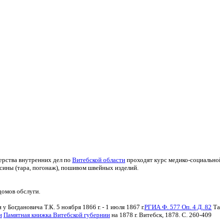
рства внутренних дел по
Витебской области
проходят курс медико-социально
сины (тара, погонаж), пошивом швейных изделий.
домов обслуги.
Богдановича Т.К. 5 ноября 1866 г. - 1 июля 1867 г.
РГИА Ф. 577 Оп. 4 Д. 82
Та
и
Памятная книжка Витебской губернии
на 1878 г. Витебск, 1878. С. 260-409