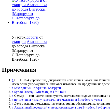
Участок
дороги
от
станции
Агапоновка
до города Витебска.
(Маршрут от
С.Петербурга до
Витебска. 1820)
Примечания
↑
В ЛТП №4 управления Департамента исполнения наказаний Министе
мастерские учреждения занимаются изготовление продукции из древе
↑
База данных Торфяники Беларуси
↑
Synod Diecezji Wileńskiej z 1744 roku
↑
Сельцо — тип населённого пункта, состоящего из дома помещика и 
↑
примечания
к
плану генерального межевания
Витебского уезда
↑
Дело о выкупе земельных наделов временнообязанными крестьянами у 
↑
Алфавитный поуездный список землевладельцам Витебской губерни