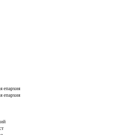
я епархия
я епархия
кий
ст
но