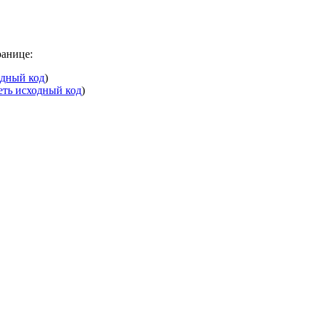
ранице:
одный код
)
еть исходный код
)