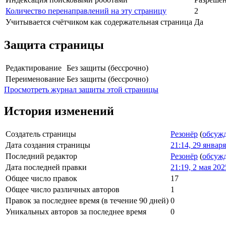
Количество перенаправлений на эту страницу
2
Учитывается счётчиком как содержательная страница
Да
Защита страницы
Редактирование
Без защиты (бессрочно)
Переименование
Без защиты (бессрочно)
Просмотреть журнал защиты этой страницы
История изменений
Создатель страницы
Резонёр
(
обсуж
Дата создания страницы
21:14, 29 январ
Последний редактор
Резонёр
(
обсуж
Дата последней правки
21:19, 2 мая 202
Общее число правок
17
Общее число различных авторов
1
Правок за последнее время (в течение 90 дней)
0
Уникальных авторов за последнее время
0