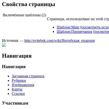
Свойства страницы
Включённые шаблоны (2)
Страницы, используемые на этой ст
Шаблон:Main
(
посмотреть исх
Шаблон:Примечания
(
посмотр
Источник —
http://evitebsk.com/wiki/Витебская_епархия
Навигация
Навигация
Заглавная страница
Рубрики
Изображения
Карты
Ссылки
Участникам