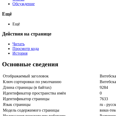
Обсуждение
Ещё
Ещё
Действия на странице
Читать
Просмотр кода
История
Основные сведения
Отображаемый заголовок
Витебска
Ключ сортировки по умолчанию
Витебска
Длина страницы (в байтах)
9284
Идентификатор пространства имён
0
Идентификатор страницы
7633
Язык страницы
ru - русс
Модель содержимого страницы
вики-тек
Индексация поисковыми роботами
Разреше