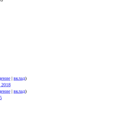
дение
|
вклад
)
я 2018
дение
|
вклад
)
5