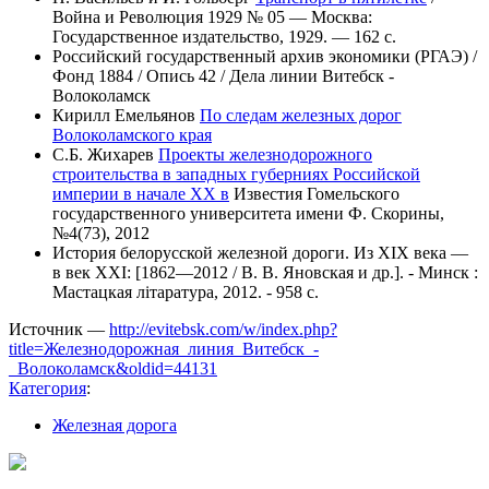
Война и Революция 1929 № 05 — Москва:
Государственное издательство, 1929. — 162 c.
Российский государственный архив экономики (РГАЭ) /
Фонд 1884 / Опись 42 / Дела линии Витебск -
Волоколамск
Кирилл Емельянов
По следам железных дорог
Волоколамского края
С.Б. Жихарев
Проекты железнодорожного
строительства в западных губерниях Российской
империи в начале XX в
Известия Гомельского
государственного университета имени Ф. Скорины,
№4(73), 2012
История белорусской железной дороги. Из XIX века ―
в век XXI: [1862―2012 / В. В. Яновская и др.]. - Минск :
Мастацкая літаратура, 2012. - 958 с.
Источник —
http://evitebsk.com/w/index.php?
title=Железнодорожная_линия_Витебск_-
_Волоколамск&oldid=44131
Категория
:
Железная дорога