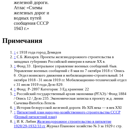
железной дороги.
Атлас «Схемы
железных дорог и
водных путей
сообщения СССР
1943 г.»
Примечания
↑
с 1918 года город Демидов
↑
С.Б. Жихарев. Проекты железнодорожного строительства в
западных губерниях Российской империи в начале XX в.
↑
Фонд 33 . Центральное управление военных сообщений /быв.
Управление военных сообщений с 8 мая по 7 октября 1918 г./ Опись
6 . Отдел воинского движения и мобилизационно-строительный. 14
октября 1918 - 31 июля 1919 г.г. Мобилизационно-технический отдел
с 31 июля 1919 года Дело 829.
↑
Фонд: Р- 2897 Категория: 3 Ед.хранения: 22
↑
Российский государственный архив экономики (РГАЭ) / Фонд 1884
/ Опись 12 / Дело 235. Экономическая записка к проекту ж.д. линии
Сычевка-Витебск-Лепель
↑
История белорусской железной дороги. Из XIX века ― в век XXI
↑
Пятилетний план народно-хозяйственного строительства СССР
(Первый пятилетний план)
↑
И. К. Либин
Железнодорожное строительство в пятилетие
1928/29‑1932/33 гг.
Журнал Плановое хозяйство № 3 за 1929 г. стр.