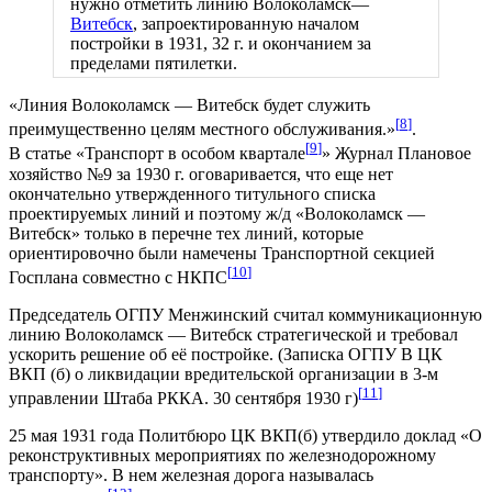
нужно отметить линию Волоколамск—
Витебск
, запроектированную началом
постройки в 1931, 32 г. и окончанием за
пределами пятилетки.
«Линия Волоколамск — Витебск будет служить
[
8
]
преимущественно целям местного обслуживания.»
.
[
9
]
В статье «Транспорт в особом квартале
» Журнал Плановое
хозяйство №9 за 1930 г. оговаривается, что еще нет
окончательно утвержденного титульного списка
проектируемых линий и поэтому ж/д «Волоколамск —
Витебск» только в перечне тех линий, которые
ориентировочно были намечены Транспортной секцией
[
10
]
Госплана совместно с НКПС
Председатель ОГПУ Менжинский считал коммуникационную
линию Волоколамск — Витебск стратегической и требовал
ускорить решение об её постройке. (Записка ОГПУ В ЦК
ВКП (б) о ликвидации вредительской организации в 3-м
[
11
]
управлении Штаба РККА. 30 сентября 1930 г)
25 мая 1931 года Политбюро ЦК ВКП(б) утвердило доклад «О
реконструктивных мероприятиях по железнодорожному
транспорту». В нем железная дорога называлась