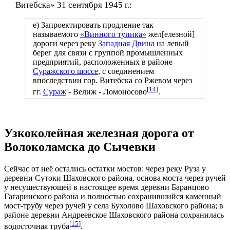
Витебска» 31 сентября 1945 г.:
е) Запроектировать продление так
называемого
«Винного тупика»
жел[елезной]
дороги через реку
Западная Двина
на левый
берег для связи с группой промышленных
предприятий, расположенных в районе
Суражского шоссе
, с соединением
впоследствии гор. Витебска со Ржевом через
[
14
]
гг.
Сураж
- Велиж - Ломоносово
.
Узкоколейная железная дорога от
Волоколамска до Сычевки
Сейчас от неё остались остатки мостов: через реку Руза у
деревни Сутоки Шаховского района, основа моста через ручей
у несуществующей в настоящее время деревни Баранцово
Гагаринского района и полностью сохранившийся каменный
мост-трубу через ручей у села Бухолово Шаховского района; в
районе деревни Андреевское Шаховского района сохранилась
[
15
]
водосточная труба
.