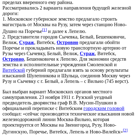
пределах вверенного ему района.
Рассматривались 2 варианта направления будущей железной
дороги:
1. Московское губернское земство предлагало строить
магистраль от Москвы на Рузу, затем через станцию Ново-
[
1
]
Душно на Поречье
и далее к Лепелю.
2. Представители городов Сычевка, Белый, Бешенковичи,
Велиж,
Сураж
, Витебск,
Островно
предлагали обойти
Поречье и прокладывать новую транспортную артерию от
Рузы через Сычевку, Белый, Велиж,
Сураж
, Витебск,
Островно
, Бешенковичи к Лепелю. Для экономии средств
земства и исполнительные учреждения Смоленской и
Витебской
губерний предлагали взять за основу результаты
изысканий Шулепникова и Шульца, соединив Москву через
Рузу и Сычевку с г. Белый, а Лепель – с Вильно (745 верст).
Был выбран вариант Московских органов местного
самоуправления. 23 ноября 1911 г. Рузский уездный
предводитель дворянства граф В.В. Мусин-Пушкин в
официальной переписке с Витебским
городским головой
сообщал: «сейчас производятся технические изыскания новой
железнодорожной линии Москва-Вильно, которая
проектируется от Москвы на Звенигород, Рузу, Ново-
[
2
]
Дугинскую, Поречье, Витебск, Лепель и Ново-Вилейск»