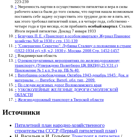
223-239
↑
Уверенность партии в осуществимости пятилетки и вера в силы
рабочего класса были до того сильны, что партия нашла возможным
поставить себе задачу осуществить это трудное дело не в пять лет,
как этого требовал пятилетний план, а в четыре года, собственно -
четыре года и три месяца, если прибавить
особый квартал
. Сталин.
Итоги первой пятилетки. Доклад 7 января 1933
↑
Безруких П. Е. «Транспорт в особом квартале» Журнал Плановое
хозяйство №9 за 1930 г. стр. 131-139
↑
"Совершенно Секретно": Лубянка Сталину о положении в стране
(1922-1934 гг), т.8, ч.2, 1930 г., Москва, 2008 Стр. 1452-1457
↑
Владимирская область
↑
О реконструктивных мероприятиях по железнодорожному
транспорту. (Утверждено Политбюро ЦК ВКП(б) 25.V.31 г.)
Приложение № 1 к п. 9-a пр. ПБ № 40.
↑
Витебщина освобожденная. Октябрь 1943-декабрь 1945: Док. и
материалы. — Витебск: Витеб. обл. тип., 2009.
↑
По следам железных дорог Волоколамского края
↑
УЗКОКОЛЕЙНЫЕ ЖЕЛЕЗНЫЕ ДОРОГИ СМОЛЕНСКОЙ
ОБЛАСТИ
↑
Железнодорожный транспорт в Тверской области
Источники
Пятилетний план народно-хозяйственного
строительства СССР (Первый пятилетний план)
Н. Васильев и И. Гольберг
Транспорт в пятилетке
/