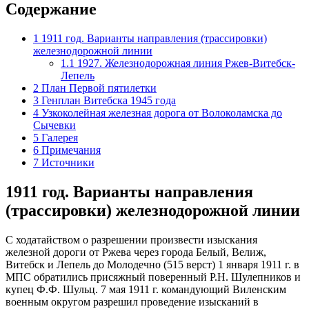
Содержание
1
1911 год. Варианты направления (трассировки)
железнодорожной линии
1.1
1927. Железнодорожная линия Ржев-Витебск-
Лепель
2
План Первой пятилетки
3
Генплан Витебска 1945 года
4
Узкоколейная железная дорога от Волоколамска до
Сычевки
5
Галерея
6
Примечания
7
Источники
1911 год. Варианты направления
(трассировки) железнодорожной линии
С ходатайством о разрешении произвести изыскания
железной дороги от Ржева через города Белый, Велиж,
Витебск и Лепель до Молодечно (515 верст) 1 января 1911 г. в
МПС обратились присяжный поверенный Р.Н. Шулепников и
купец Ф.Ф. Шульц. 7 мая 1911 г. командующий Виленским
военным округом разрешил проведение изысканий в