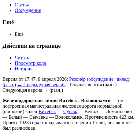
Статья
Обсуждение
Ещё
Ещё
Действия на странице
Читать
Просмотр кода
История
Версия от 17:47, 9 апреля 2026;
Резонёр
(
обсуждение
|
вклад
)
(
разн.
)
← Предыдущая версия
| Текущая версия (разн.) |
Следующая версия → (разн.)
Железнодорожная линия Витебск - Волоколамск
— не
построенная магистральная железная дорога нормальной
(широкой) колеи
Витебск
—
Сураж
— Велиж — Ломоносово
— Белый — Сычевка — Волоколамск. Протяженность 423 км.
Проект 1928 года откладывался в течении 15 лет, но так и не
был реализован.