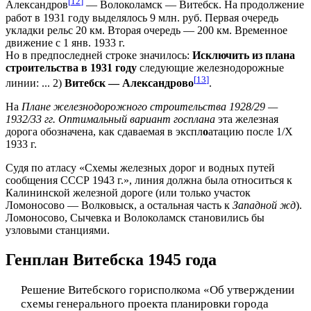
[
12
]
Александров
— Волоколамск — Витебск. На продолжение
работ в 1931 году выделялось 9 млн. руб. Первая очередь
укладки рельс 20 км. Вторая очередь — 200 км. Временное
движение с 1 янв. 1933 г.
Но в предпоследней строке значилось:
Исключить из плана
строительства в 1931 году
следующие железнодорожные
[
13
]
линии: ... 2)
Витебск — Александрово
.
На
Плане железнодорожного строительства 1928/29 —
1932/33 гг. Оптимальный вариант госплана
эта железная
дорога обозначена, как сдаваемая в экспл
о
атацию после 1/Х
1933 г.
Судя по атласу «Схемы железных дорог и водных путей
сообщения СССР 1943 г.», линия должна была относиться к
Калининской железной дороге (или только участок
Ломоносово — Волковыск, а остальная часть к
Западной жд
).
Ломоносово, Сычевка и Волоколамск становились бы
узловыми станциями.
Генплан Витебска 1945 года
Решение Витебского горисполкома «Об утверждении
схемы генерального проекта планировки города