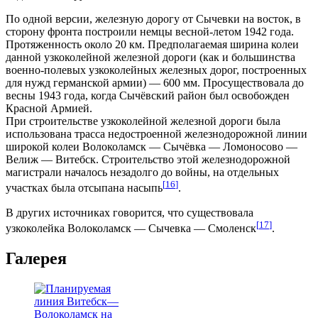
По одной версии, железную дорогу от Сычевки на восток, в
сторону фронта построили немцы весной-летом 1942 года.
Протяженность около 20 км. Предполагаемая ширина колеи
данной узкоколейной железной дороги (как и большинства
военно-полевых узкоколейных железных дорог, построенных
для нужд германской армии) — 600 мм. Просуществовала до
весны 1943 года, когда Сычёвский район был освобожден
Красной Армией.
При строительстве узкоколейной железной дороги была
использована трасса недостроенной железнодорожной линии
широкой колеи Волоколамск — Сычёвка — Ломоносово —
Велиж — Витебск. Строительство этой железнодорожной
магистрали началось незадолго до войны, на отдельных
[
16
]
участках была отсыпана насыпь
.
В других источниках говорится, что существовала
[
17
]
узкоколейка Волоколамск — Сычевка — Смоленск
.
Галерея