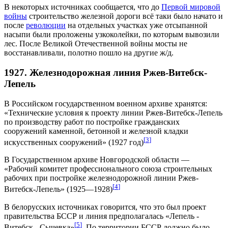
В некоторых источниках сообщается, что до
Первой мировой
войны
строительство железной дороги всё таки было начато и
после
революции
на отдельных участках уже отсыпанной
насыпи были проложены узкоколейки, по которым вывозили
лес. После Великой Отечественной войны мосты не
восстанавливали, полотно пошло на другие ж/д.
1927. Железнодорожная линия Ржев-Витебск-
Лепель
В Российском государственном военном архиве хранятся:
«Технические условия к проекту линии Ржев-Витебск-Лепель
по производству работ по постройке гражданских
сооружений каменной, бетонной и железной кладки
[
3
]
искусственных сооружений» (1927 год)
В Государственном архиве Новгородской области —
«Рабочий комитет профессионального союза строительных
рабочих при постройке железнодорожной линии Ржев-
[
4
]
Витебск-Лепель» (1925—1928)
В белорусских источниках говорится, что это был проект
правительства БССР и линия предполагалась «Лепель -
[
5
]
Витебск - Сычевка»
. По территории БССР должно было