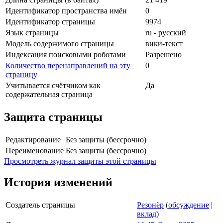
Идентификатор пространства имён
0
Идентификатор страницы
9974
Язык страницы
ru - русский
Модель содержимого страницы
вики-текст
Индексация поисковыми роботами
Разрешено
Количество перенаправлений на эту
0
страницу
Учитывается счётчиком как
Да
содержательная страница
Защита страницы
Редактирование
Без защиты (бессрочно)
Переименование
Без защиты (бессрочно)
Просмотреть журнал защиты этой страницы
История изменений
Создатель страницы
Резонёр
(
обсуждение
|
вклад
)