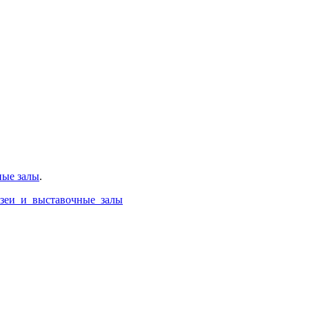
ные залы
.
:Музеи_и_выставочные_залы