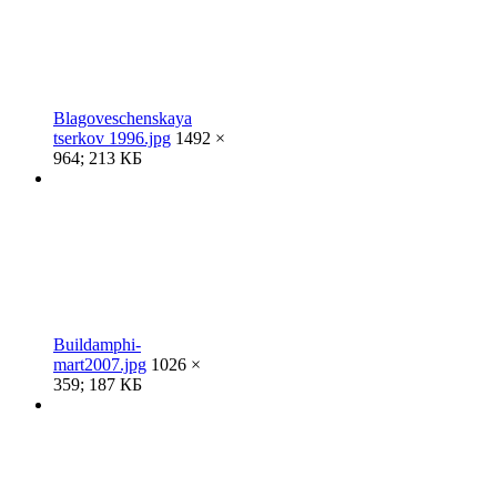
Blagoveschenskaya
tserkov 1996.jpg
1492 ×
964; 213 КБ
Buildamphi-
mart2007.jpg
1026 ×
359; 187 КБ