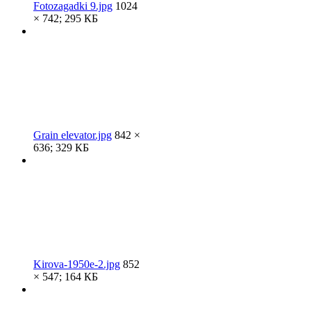
Fotozagadki 9.jpg
1024
× 742; 295 КБ
Grain elevator.jpg
842 ×
636; 329 КБ
Kirova-1950e-2.jpg
852
× 547; 164 КБ