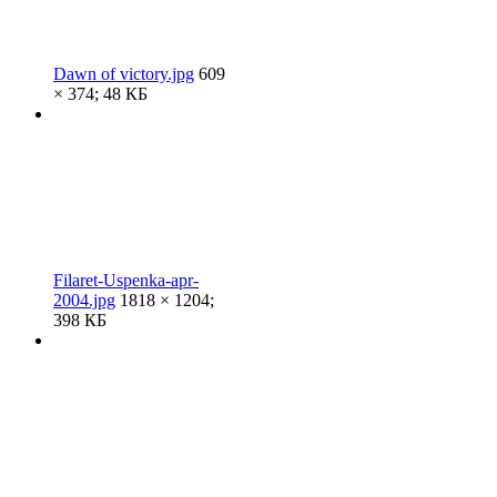
Dawn of victory.jpg
609
× 374; 48 КБ
Filaret-Uspenka-apr-
2004.jpg
1818 × 1204;
398 КБ