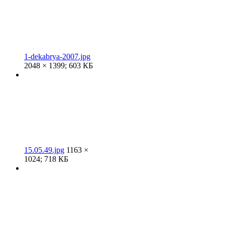
1-dekabrya-2007.jpg
2048 × 1399; 603 КБ
15.05.49.jpg
1163 ×
1024; 718 КБ