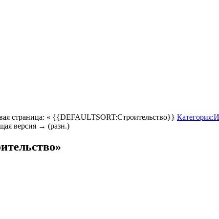
вая страница: « {{DEFAULTSORT:Строительство}}
Категория:И
щая версия → (разн.)
ительство»