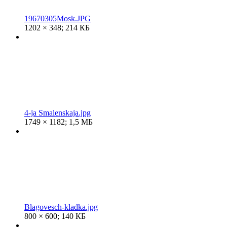
19670305Mosk.JPG
1202 × 348; 214 КБ
4-ja Smalenskaja.jpg
1749 × 1182; 1,5 МБ
Blagovesch-kladka.jpg
800 × 600; 140 КБ