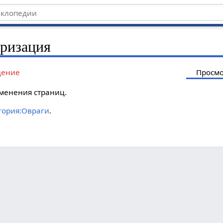
оризация
дение
Просмо
менения страниц.
гория:Овраги
.