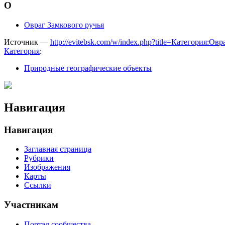
О
Овраг Замкового ручья
Источник —
http://evitebsk.com/w/index.php?title=Категория:О
Категория
:
Природные географические объекты
Навигация
Навигация
Заглавная страница
Рубрики
Изображения
Карты
Ссылки
Участникам
Портал сообщества