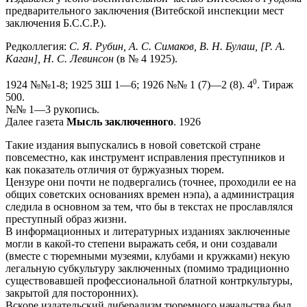
предварительного заключения (Витебской инспекции мест
заключения Б.С.С.Р.).
Редколлегия:
С. Я. Рубин, А. С. Симаков, В. Н. Булаш, [Р. А.
Каган], Н. С. Левинсон
(в № 4 1925).
0
1924 №№1-8; 1925 ЗШ 1—6; 1926 №№ 1 (7)—2 (8). 4
. Тираж
500.
№№ 1—3 рукопись.
Далее газета
Мысль заключенного
. 1926
Такие издания выпускались в новой советской стране
повсеместно, как инструмент исправления преступников и
как показатель отличия от буржуазных тюрем.
Цензуре они почти не подвергались (точнее, проходили ее на
общих советских основаниях времен нэпа), а администрация
следила в основном за тем, что бы в текстах не прославлялся
преступный образ жизни.
В информационных и литературных изданиях заключенные
могли в какой-то степени выражать себя, и они создавали
(вместе с тюремными музеями, клубами и кружками) некую
легальную субкультуру заключенных (помимо традиционно
существовавшей профессиональной блатной контркультуры,
закрытой для посторонних).
Вскоре издательский либерализм тюремного начальства был