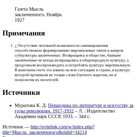
Газета Мысль
заключенного. Ноябрь
1927
Примечания
↑
Отсутствие легальной возможности самовыражения
способствовало формированию маргинальных типов и жанров
субкультуры заключенных. Возвращаясь в общество, бывшие
заключенные не всегда возвращались в общенародную культуру, а
продолжали воспроизводить и потреблять культуру маргинальную.
В конечном счете это влияло на всю ситуацию в стране, в культуру
которой проникали не только слова блатного жаргона, но и
психология их носителей.
Источники
Муратова К. Д.
Периодика по литературе и искусству за
годы революции. 1917-1932
– Л. : Издательство
Академии наук СССР, 1933. – 344 с.
Источник —
http://evitebsk.com/w/index.php?
title=Мысль_заключенного&oldid=34214