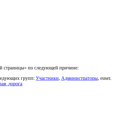
ой страницы» по следующей причине:
следующих групп:
Участники
,
Администраторы
, euser.
зная_дорога