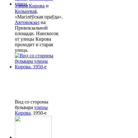
Улица Кирова
и
Кольцевая
.
«Магілёўская праўда».
Автовокзал
на
Привокзальной
площади. Наискосок
от улицы Кирова
проходит и старая
улица.
Вид со стороны
бульвара
улицы
Кирова
. 1950-е