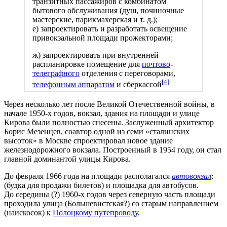
транзитных пассажиров с комбинатом
бытового обслуживания (душ, починочные
мастерские, парикмахерская и т. д.);
е) запроектировать и разработать освещение
привокзальной площади прожекторами;
ж) запроектировать при внутренней
распланировке помещение для
почтово
-
телеграфного
отделения с переговорами,
[
4
]
телефонным аппаратом
и сберкассой
Через несколько лет после Великой Отечественной войны, в
начале 1950-х годов, вокзал, здания на площади и улице
Кирова были полностью снесены. Заслуженный архитектор
Борис Мезенцев, соавтор одной из семи «сталинских
высоток» в Москве спроектировал новое здание
железнодорожного вокзала. Построенный в 1954 году, он стал
главной доминантой улицы Кирова.
До февраля 1966 года на площади располагался
автовокзал
:
(будка для продажи билетов) и площадка для автобусов.
До середины (?) 1960-х годов через северную часть площади
проходила улица (Большевистская?) со старым направлением
(наискосок) к
Полоцкому путепроводу
.