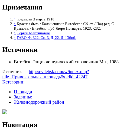
Примечания
↑
подписан 3 марта 1918
↑
Красная быль : Большевики в Витебске : Сб. ст. / Под ред. С.
Крылова. - Витебск : Губ. бюро Истпарта, 1923. -232,
↑
Сергей Мартинович
↑
ГАВО. Ф. 322. Он. 3. Д. 22. Л. 136об.
Источники
Витебск. Энциклопедический справочник Мн., 1988.
Источник —
http://evitebsk.com/w/index.php?
title=Привокзальная_площадь&oldid=42247
Категории
:
Площади
Задвинье
Железнодорожный район
Навигация