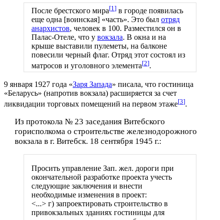
[
1
]
После брестского мира
в городе появилась
еще одна [воинская] «часть». Это был
отряд
анархистов
, человек в 100. Разместился он в
Палас-Отеле, что у
вокзала
. В окна и на
крыше выставили пулеметы, на балконе
повесили черный флаг. Отряд этот состоял из
[
2
]
матросов и уголовного элемента
.
9 января 1927 года «
Заря Запада
» писала, что гостиница
«Беларусь» (напротив вокзала) расширяется за счет
[
3
]
ликвидации торговых помещений на первом этаже
.
Из протокола № 23 заседания Витебского
горисполкома о строительстве железнодорожного
вокзала в г. Витебск. 18 сентября 1945 г.:
Просить управление Зап. жел. дороги при
окончательной разработке проекта учесть
следующие заключения и внести
необходимые изменения в проект:
<...> г) запроектировать строительство в
привокзальных зданиях гостиницы для