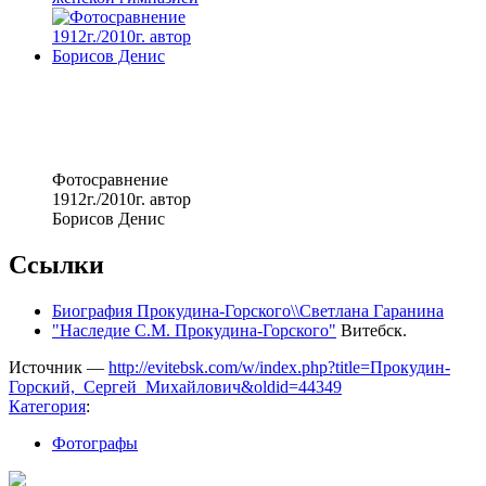
Фотосравнение
1912г./2010г. автор
Борисов Денис
Ссылки
Биография Прокудина-Горского\\Светлана Гаранина
"Наследие С.М. Прокудина-Горского"
Витебск.
Источник —
http://evitebsk.com/w/index.php?title=Прокудин-
Горский,_Сергей_Михайлович&oldid=44349
Категория
:
Фотографы