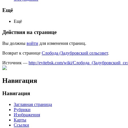
Ещё
Ещё
Действия на странице
Вы должны
войти
для изменения страниц.
Возврат к странице
Слобода (Задубровский сельсовет
.
Источник —
http://evitebsk.com/wiki/Слобода_(Задубровский_се
Навигация
Навигация
Заглавная страница
Рубрики
Изображения
Карты
Ссылки