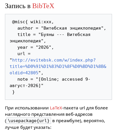
Запись в
BibTeX
 @misc{ wiki:xxx,

   author = "Витебская энциклопедия",

   title = "Буяны --- Витебская 
энциклопедия",

   year = "2026",

   url = 
"
http://evitebsk.com/w/index.php?
title=%D0%91%D1%83%D1%8F%D0%BD%D1%8B&
oldid=42805
",

   note = "[Online; accessed 9-
август-2026]"

При использовании
LaTeX
-пакета url для более
наглядного представления веб-адресов
(
в преамбуле), вероятно,
\usepackage{url}
лучше будет указать: