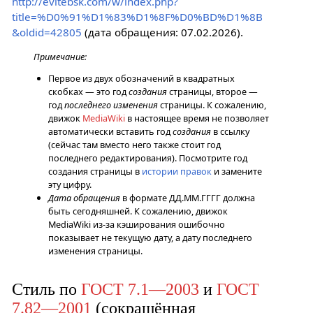
http://evitebsk.com/w/index.php?
title=%D0%91%D1%83%D1%8F%D0%BD%D1%8B
&oldid=42805
(дата обращения: 07.02.2026).
Примечание:
Первое из двух обозначений в квадратных
скобках — это год
создания
страницы, второе —
год
последнего изменения
страницы. К сожалению,
движок
MediaWiki
в настоящее время не позволяет
автоматически вставить год
создания
в ссылку
(сейчас там вместо него также стоит год
последнего редактирования). Посмотрите год
создания страницы в
истории правок
и замените
эту цифру.
Дата обращения
в формате ДД.ММ.ГГГГ должна
быть сегодняшней. К сожалению, движок
MediaWiki из-за кэширования ошибочно
показывает не текущую дату, а дату последнего
изменения страницы.
Стиль по
ГОСТ 7.1—2003
и
ГОСТ
7.82—2001
(сокращённая