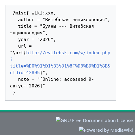
 @misc{ wiki:xxx,

   author = "Витебская энциклопедия",

   title = "Буяны --- Витебская 
энциклопедия",

   year = "2026",

   url = 
"
\url{
http://evitebsk.com/w/index.php
?
title=%D0%91%D1%83%D1%8F%D0%BD%D1%8B&
oldid=42805
}
",

   note = "[Online; accessed 9-
август-2026]"
