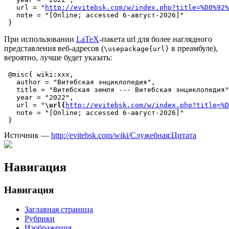
   url = "
http://evitebsk.com/w/index.php?title=%D0%92%
   note = "[Online; accessed 6-август-2026]"

При использовании
LaTeX
-пакета url для более наглядного
представления веб-адресов (
в преамбуле),
\usepackage{url}
вероятно, лучше будет указать:
 @misc{ wiki:xxx,

   author = "Витебская энциклопедия",

   title = "Витебская земля --- Витебская энциклопедия"
   year = "2022",

   url = "
\url{
http://evitebsk.com/w/index.php?title=%D
   note = "[Online; accessed 6-август-2026]"

Источник —
http://evitebsk.com/wiki/Служебная:Цитата
Навигация
Навигация
Заглавная страница
Рубрики
Изображения