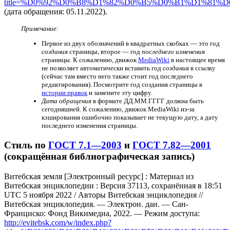
title=%D0%92%D0%B8%D1%82%D0%B5%D0%B1%D1%81%
(дата обращения: 05.11.2022).
Примечание:
Первое из двух обозначений в квадратных скобках — это год
создания
страницы, второе — год
последнего изменения
страницы. К сожалению, движок
MediaWiki
в настоящее время
не позволяет автоматически вставить год
создания
в ссылку
(сейчас там вместо него также стоит год последнего
редактирования). Посмотрите год создания страницы в
истории правок
и замените эту цифру.
Дата обращения
в формате ДД.ММ.ГГГГ должна быть
сегодняшней. К сожалению, движок MediaWiki из-за
кэширования ошибочно показывает не текущую дату, а дату
последнего изменения страницы.
Стиль по
ГОСТ 7.1—2003
и
ГОСТ 7.82—2001
(сокращённая библиографическая запись)
Витебская земля [Электронный ресурс] : Материал из
Витебская энциклопедии : Версия 37113, сохранённая в 18:51
UTC 5 ноября 2022 / Авторы Витебская энциклопедия //
Витебская энциклопедия. — Электрон. дан. — Сан-
Франциско: Фонд Викимедиа, 2022. — Режим доступа:
http://evitebsk.com/w/index.php?