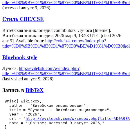
title=%D0%9B%D1%83%D1%87%D0%BE%D1%81%D0%B0&old
(accessed август 9, 2026).
Стиль CBE/CSE
Витебская энциклопедия contributors. Лучоса [Internet].
Витебская энциклопедия; 2026 мар 9, 13:53 UTC [cited 2026
авг 9]. Available from:
http://evitebsk.com/w/index.php?
title=%D0%9B%D1%83%D1%87%D0%BE%D1%81%D0%B0&old
Bluebook style
Лучоса,
http://evitebsk.com/w/index.php?
title=%D0%9B%D1%83%D1%87%D0%BE%D1%81%D0%B0&old
(last visited август 9, 2026).
Запись в
BibTeX
 @misc{ wiki:xxx,

   author = "Витебская энциклопедия",

   title = "Лучоса --- Витебская энциклопедия",

   year = "2026",

   url = "
http://evitebsk.com/w/index.php?title=%D0%9B%
   note = "[Online; accessed 9-август-2026]"
