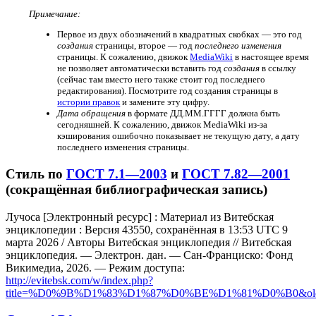
Примечание:
Первое из двух обозначений в квадратных скобках — это год
создания
страницы, второе — год
последнего изменения
страницы. К сожалению, движок
MediaWiki
в настоящее время
не позволяет автоматически вставить год
создания
в ссылку
(сейчас там вместо него также стоит год последнего
редактирования). Посмотрите год создания страницы в
истории правок
и замените эту цифру.
Дата обращения
в формате ДД.ММ.ГГГГ должна быть
сегодняшней. К сожалению, движок MediaWiki из-за
кэширования ошибочно показывает не текущую дату, а дату
последнего изменения страницы.
Стиль по
ГОСТ 7.1—2003
и
ГОСТ 7.82—2001
(сокращённая библиографическая запись)
Лучоса [Электронный ресурс] : Материал из Витебская
энциклопедии : Версия 43550, сохранённая в 13:53 UTC 9
марта 2026 / Авторы Витебская энциклопедия // Витебская
энциклопедия. — Электрон. дан. — Сан-Франциско: Фонд
Викимедиа, 2026. — Режим доступа:
http://evitebsk.com/w/index.php?
title=%D0%9B%D1%83%D1%87%D0%BE%D1%81%D0%B0&old