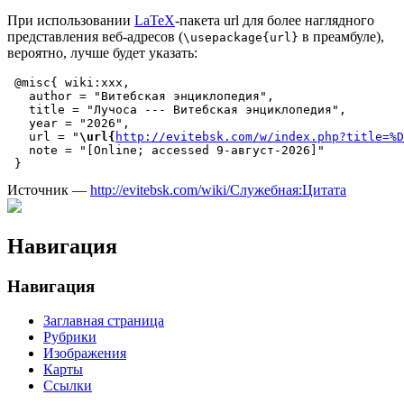
При использовании
LaTeX
-пакета url для более наглядного
представления веб-адресов (
в преамбуле),
\usepackage{url}
вероятно, лучше будет указать:
 @misc{ wiki:xxx,

   author = "Витебская энциклопедия",

   title = "Лучоса --- Витебская энциклопедия",

   year = "2026",

   url = "
\url{
http://evitebsk.com/w/index.php?title=%D
   note = "[Online; accessed 9-август-2026]"

Источник —
http://evitebsk.com/wiki/Служебная:Цитата
Навигация
Навигация
Заглавная страница
Рубрики
Изображения
Карты
Ссылки