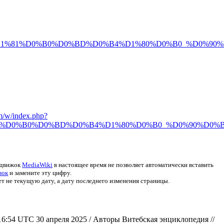
D1%81%D0%B0%D0%BD%D0%B4%D1%80%D0%B0_%D0%90%
om/w/index.php?
1%D0%B0%D0%BD%D0%B4%D1%80%D0%B0_%D0%90%D0%B
 движок
MediaWiki
в настоящее время не позволяет автоматически вставить
вок
и замените эту цифру.
не текущую дату, а дату последнего изменения страницы.
6:54 UTC 30 апреля 2025 / Авторы Витебская энциклопедия //