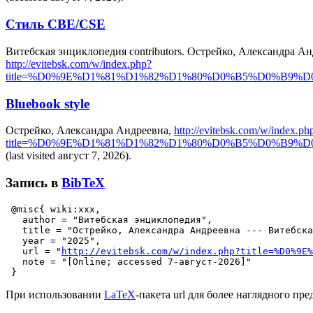
Стиль CBE/CSE
Витебская энциклопедия contributors. Острейко, Александра Андре
http://evitebsk.com/w/index.php?
title=%D0%9E%D1%81%D1%82%D1%80%D0%B5%D0%B9
Bluebook style
Острейко, Александра Андреевна,
http://evitebsk.com/w/index.ph
title=%D0%9E%D1%81%D1%82%D1%80%D0%B5%D0%B9
(last visited август 7, 2026).
Запись в
BibTeX
 @misc{ wiki:xxx,

   author = "Витебская энциклопедия",

   title = "Острейко, Александра Андреевна --- Витебска
   year = "2025",

   url = "
http://evitebsk.com/w/index.php?title=%D0%9E%
   note = "[Online; accessed 7-август-2026]"

При использовании
LaTeX
-пакета url для более наглядного пре