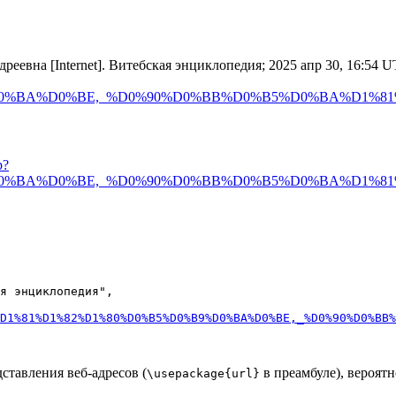
евна [Internet]. Витебская энциклопедия; 2025 апр 30, 16:54 UTC 
%D0%BA%D0%BE,_%D0%90%D0%BB%D0%B5%D0%BA%D1%8
p?
%D0%BA%D0%BE,_%D0%90%D0%BB%D0%B5%D0%BA%D1%8
я энциклопедия",

D1%81%D1%82%D1%80%D0%B5%D0%B9%D0%BA%D0%BE,_%D0%90%D0%BB%
дставления веб-адресов (
в преамбуле), вероятн
\usepackage{url}