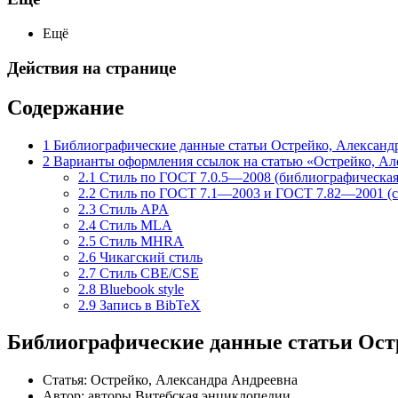
Ещё
Действия на странице
Содержание
1
Библиографические данные статьи Острейко, Александ
2
Варианты оформления ссылок на статью «Острейко, Ал
2.1
Стиль по ГОСТ 7.0.5—2008 (библиографическая
2.2
Стиль по ГОСТ 7.1—2003 и ГОСТ 7.82—2001 (с
2.3
Стиль APA
2.4
Стиль MLA
2.5
Стиль MHRA
2.6
Чикагский стиль
2.7
Стиль CBE/CSE
2.8
Bluebook style
2.9
Запись в BibTeX
Библиографические данные статьи Ост
Статья: Острейко, Александра Андреевна
Автор: авторы Витебская энциклопедии