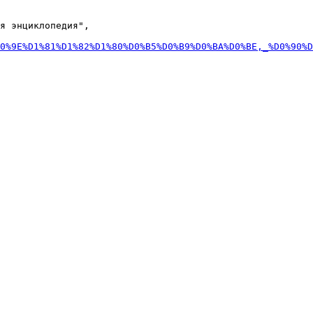
я энциклопедия",

0%9E%D1%81%D1%82%D1%80%D0%B5%D0%B9%D0%BA%D0%BE,_%D0%90%D