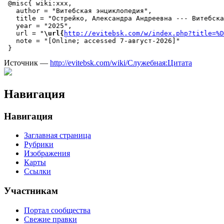
 @misc{ wiki:xxx,

   author = "Витебская энциклопедия",

   title = "Острейко, Александра Андреевна --- Витебска
   year = "2025",

   url = "
\url{
http://evitebsk.com/w/index.php?title=%D
   note = "[Online; accessed 7-август-2026]"

Источник —
http://evitebsk.com/wiki/Служебная:Цитата
Навигация
Навигация
Заглавная страница
Рубрики
Изображения
Карты
Ссылки
Участникам
Портал сообщества
Свежие правки