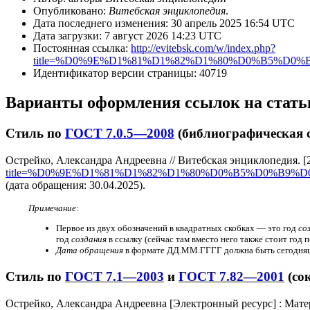
Опубликовано:
Витебская энциклопедия
.
Дата последнего изменения: 30 апрель 2025 16:54 UTC
Дата загрузки: 7 август 2026 14:23 UTC
Постоянная ссылка:
http://evitebsk.com/w/index.php?
title=%D0%9E%D1%81%D1%82%D1%80%D0%B5%D
Идентификатор версии страницы: 40719
Варианты оформления ссылок на стать
Стиль по
ГОСТ 7.0.5—2008
(библиографическая 
Острейко, Александра Андреевна // Витебская энциклопедия. [
title=%D0%9E%D1%81%D1%82%D1%80%D0%B5%D0%B9
(дата обращения: 30.04.2025).
Примечание:
Первое из двух обозначений в квадратных скобках — это год
со
год
создания
в ссылку (сейчас там вместо него также стоит год
Дата обращения
в формате ДД.ММ.ГГГГ должна быть сегодняшн
Стиль по
ГОСТ 7.1—2003
и
ГОСТ 7.82—2001
(со
Острейко, Александра Андреевна [Электронный ресурс] : Матер