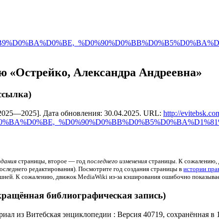
0%B9%D0%BA%D0%BE,_%D0%90%D0%BB%D0%B5%D0%BA%
ю «Острейко, Александра Андреевна»
ссылка)
2025—2025]. Дата обновления: 30.04.2025. URL:
http://evitebsk.c
%D0%BA%D0%BE,_%D0%90%D0%BB%D0%B5%D0%BA%D1%8
здания
страницы, второе — год
последнего изменения
страницы. К сожалению,
 последнего редактирования). Посмотрите год создания страницы в
истории пра
ей. К сожалению, движок MediaWiki из-за кэширования ошибочно показывает 
кращённая библиографическая запись)
иал из Витебская энциклопедии : Версия 40719, сохранённая в 1