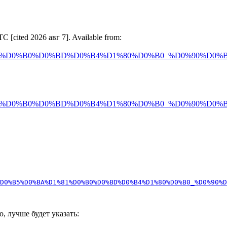
[cited 2026 авг 7]. Available from:
1%D0%B0%D0%BD%D0%B4%D1%80%D0%B0_%D0%90%D0%B
1%D0%B0%D0%BD%D0%B4%D1%80%D0%B0_%D0%90%D0%B
D0%B5%D0%BA%D1%81%D0%B0%D0%BD%D0%B4%D1%80%D0%B0_%D0%90%D
о, лучше будет указать: