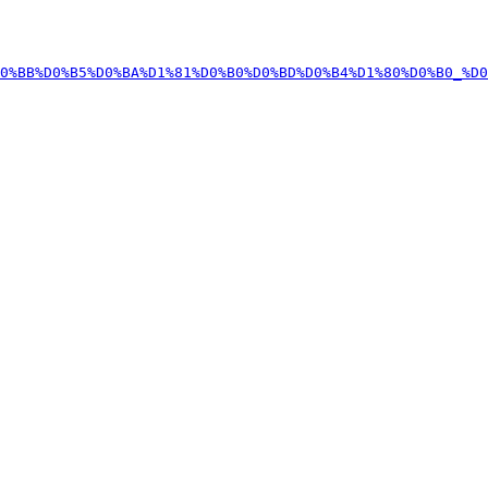
0%BB%D0%B5%D0%BA%D1%81%D0%B0%D0%BD%D0%B4%D1%80%D0%B0_%D0