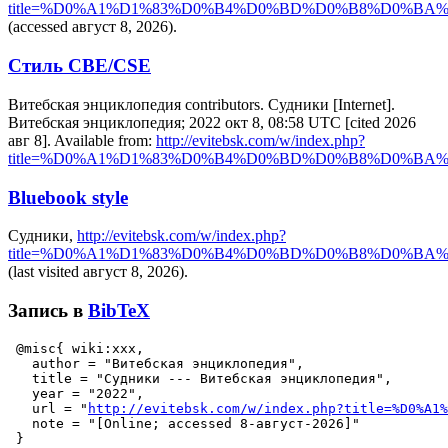
title=%D0%A1%D1%83%D0%B4%D0%BD%D0%B8%D0%BA%D0
(accessed август 8, 2026).
Стиль CBE/CSE
Витебская энциклопедия contributors. Судники [Internet].
Витебская энциклопедия; 2022 окт 8, 08:58 UTC [cited 2026
авг 8]. Available from:
http://evitebsk.com/w/index.php?
title=%D0%A1%D1%83%D0%B4%D0%BD%D0%B8%D0%BA%D0
Bluebook style
Судники,
http://evitebsk.com/w/index.php?
title=%D0%A1%D1%83%D0%B4%D0%BD%D0%B8%D0%BA%D0
(last visited август 8, 2026).
Запись в
BibTeX
 @misc{ wiki:xxx,

   author = "Витебская энциклопедия",

   title = "Судники --- Витебская энциклопедия",

   year = "2022",

   url = "
http://evitebsk.com/w/index.php?title=%D0%A1%
   note = "[Online; accessed 8-август-2026]"
