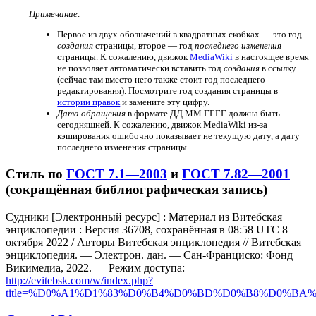
Примечание:
Первое из двух обозначений в квадратных скобках — это год
создания
страницы, второе — год
последнего изменения
страницы. К сожалению, движок
MediaWiki
в настоящее время
не позволяет автоматически вставить год
создания
в ссылку
(сейчас там вместо него также стоит год последнего
редактирования). Посмотрите год создания страницы в
истории правок
и замените эту цифру.
Дата обращения
в формате ДД.ММ.ГГГГ должна быть
сегодняшней. К сожалению, движок MediaWiki из-за
кэширования ошибочно показывает не текущую дату, а дату
последнего изменения страницы.
Стиль по
ГОСТ 7.1—2003
и
ГОСТ 7.82—2001
(сокращённая библиографическая запись)
Судники [Электронный ресурс] : Материал из Витебская
энциклопедии : Версия 36708, сохранённая в 08:58 UTC 8
октября 2022 / Авторы Витебская энциклопедия // Витебская
энциклопедия. — Электрон. дан. — Сан-Франциско: Фонд
Викимедиа, 2022. — Режим доступа:
http://evitebsk.com/w/index.php?
title=%D0%A1%D1%83%D0%B4%D0%BD%D0%B8%D0%BA%D0