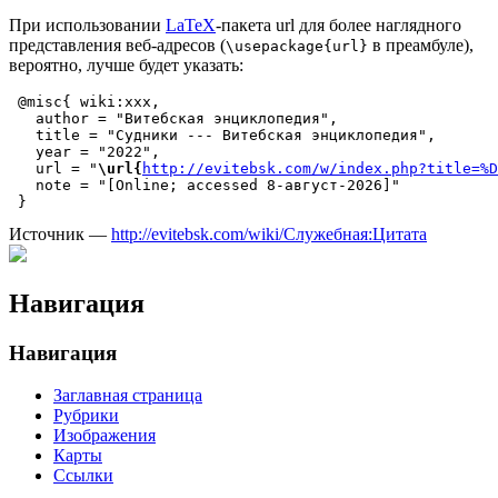
При использовании
LaTeX
-пакета url для более наглядного
представления веб-адресов (
в преамбуле),
\usepackage{url}
вероятно, лучше будет указать:
 @misc{ wiki:xxx,

   author = "Витебская энциклопедия",

   title = "Судники --- Витебская энциклопедия",

   year = "2022",

   url = "
\url{
http://evitebsk.com/w/index.php?title=%D
   note = "[Online; accessed 8-август-2026]"

Источник —
http://evitebsk.com/wiki/Служебная:Цитата
Навигация
Навигация
Заглавная страница
Рубрики
Изображения
Карты
Ссылки