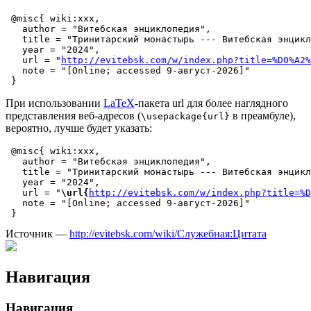
 @misc{ wiki:xxx,

   author = "Витебская энциклопедия",

   title = "Тринитарский монастырь --- Витебская энцикл
   year = "2024",

   url = "
http://evitebsk.com/w/index.php?title=%D0%A2%
   note = "[Online; accessed 9-август-2026]"

При использовании
LaTeX
-пакета url для более наглядного
представления веб-адресов (
в преамбуле),
\usepackage{url}
вероятно, лучше будет указать:
 @misc{ wiki:xxx,

   author = "Витебская энциклопедия",

   title = "Тринитарский монастырь --- Витебская энцикл
   year = "2024",

   url = "
\url{
http://evitebsk.com/w/index.php?title=%D
   note = "[Online; accessed 9-август-2026]"

Источник —
http://evitebsk.com/wiki/Служебная:Цитата
Навигация
Навигация