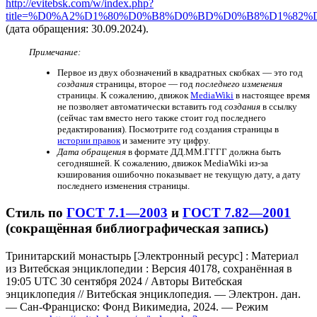
http://evitebsk.com/w/index.php?
title=%D0%A2%D1%80%D0%B8%D0%BD%D0%B8%D1%82
(дата обращения: 30.09.2024).
Примечание:
Первое из двух обозначений в квадратных скобках — это год
создания
страницы, второе — год
последнего изменения
страницы. К сожалению, движок
MediaWiki
в настоящее время
не позволяет автоматически вставить год
создания
в ссылку
(сейчас там вместо него также стоит год последнего
редактирования). Посмотрите год создания страницы в
истории правок
и замените эту цифру.
Дата обращения
в формате ДД.ММ.ГГГГ должна быть
сегодняшней. К сожалению, движок MediaWiki из-за
кэширования ошибочно показывает не текущую дату, а дату
последнего изменения страницы.
Стиль по
ГОСТ 7.1—2003
и
ГОСТ 7.82—2001
(сокращённая библиографическая запись)
Тринитарский монастырь [Электронный ресурс] : Материал
из Витебская энциклопедии : Версия 40178, сохранённая в
19:05 UTC 30 сентября 2024 / Авторы Витебская
энциклопедия // Витебская энциклопедия. — Электрон. дан.
— Сан-Франциско: Фонд Викимедиа, 2024. — Режим