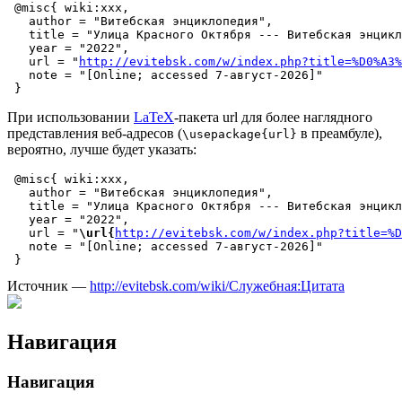
 @misc{ wiki:xxx,

   author = "Витебская энциклопедия",

   title = "Улица Красного Октября --- Витебская энцикл
   year = "2022",

   url = "
http://evitebsk.com/w/index.php?title=%D0%A3%
   note = "[Online; accessed 7-август-2026]"

При использовании
LaTeX
-пакета url для более наглядного
представления веб-адресов (
в преамбуле),
\usepackage{url}
вероятно, лучше будет указать:
 @misc{ wiki:xxx,

   author = "Витебская энциклопедия",

   title = "Улица Красного Октября --- Витебская энцикл
   year = "2022",

   url = "
\url{
http://evitebsk.com/w/index.php?title=%D
   note = "[Online; accessed 7-август-2026]"

Источник —
http://evitebsk.com/wiki/Служебная:Цитата
Навигация
Навигация