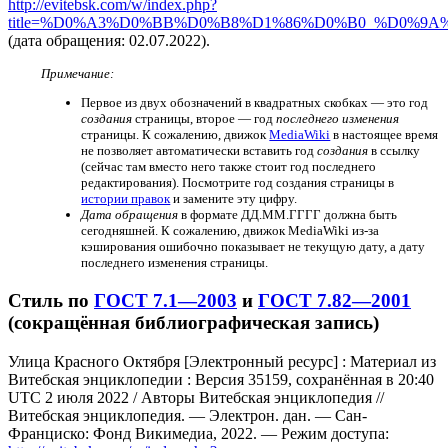
http://evitebsk.com/w/index.php?
title=%D0%A3%D0%BB%D0%B8%D1%86%D0%B0_%D0%9
(дата обращения: 02.07.2022).
Примечание:
Первое из двух обозначений в квадратных скобках — это год
создания
страницы, второе — год
последнего изменения
страницы. К сожалению, движок
MediaWiki
в настоящее время
не позволяет автоматически вставить год
создания
в ссылку
(сейчас там вместо него также стоит год последнего
редактирования). Посмотрите год создания страницы в
истории правок
и замените эту цифру.
Дата обращения
в формате ДД.ММ.ГГГГ должна быть
сегодняшней. К сожалению, движок MediaWiki из-за
кэширования ошибочно показывает не текущую дату, а дату
последнего изменения страницы.
Стиль по
ГОСТ 7.1—2003
и
ГОСТ 7.82—2001
(сокращённая библиографическая запись)
Улица Красного Октября [Электронный ресурс] : Материал из
Витебская энциклопедии : Версия 35159, сохранённая в 20:40
UTC 2 июля 2022 / Авторы Витебская энциклопедия //
Витебская энциклопедия. — Электрон. дан. — Сан-
Франциско: Фонд Викимедиа, 2022. — Режим доступа: