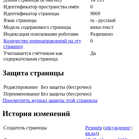
Идентификатор пространства имён
0
Идентификатор страницы
9069
Язык страницы
ru - русский
Модель содержимого страницы
вики-текст
Индексация поисковыми роботами
Разрешено
Количество перенаправлений на эту
0
страницу
Учитывается счётчиком как
Да
содержательная страница
Защита страницы
Редактирование
Без защиты (бессрочно)
Переименование
Без защиты (бессрочно)
Просмотреть журнал защиты этой страницы
История изменений
Создатель страницы
Резонёр
(
обсуждение
|
вклад
)