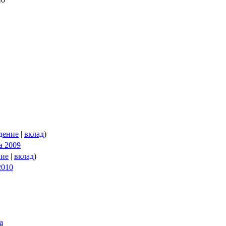
дение
|
вклад
)
а 2009
ние
|
вклад
)
2010
а