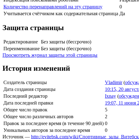
Количество перенаправлений на эту страницу
0
Учитывается счётчиком как содержательная страница
Да
Защита страницы
Редактирование
Без защиты (бессрочно)
Переименование
Без защиты (бессрочно)
Просмотреть журнал защиты этой страницы
История изменений
Создатель страницы
Vladimir
(
обсуж
Дата создания страницы
10:15, 20 август
Последний редактор
Ixnay
(
обсужде
Дата последней правки
19:07, 11 июня 
Общее число правок
5
Общее число различных авторов
2
Правок за последнее время (в течение 90 дней)
0
Уникальных авторов за последнее время
0
Источник —
http://evitebsk.com/wiki/Спортивные_залы_Витебск