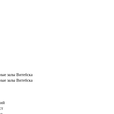
ные залы Витебска
ные залы Витебска
кий
ст
но