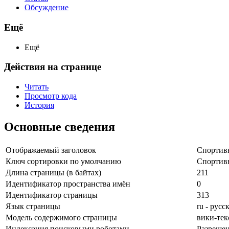
Обсуждение
Ещё
Ещё
Действия на странице
Читать
Просмотр кода
История
Основные сведения
Отображаемый заголовок
Спортив
Ключ сортировки по умолчанию
Спортив
Длина страницы (в байтах)
211
Идентификатор пространства имён
0
Идентификатор страницы
313
Язык страницы
ru - русс
Модель содержимого страницы
вики-тек
Индексация поисковыми роботами
Разреше