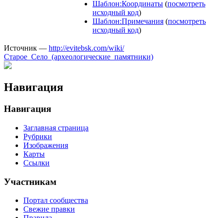
Шаблон:Координаты
(
посмотреть
исходный код
)
Шаблон:Примечания
(
посмотреть
исходный код
)
Источник —
http://evitebsk.com/wiki/
Старое_Село_(археологические_памятники)
Навигация
Навигация
Заглавная страница
Рубрики
Изображения
Карты
Ссылки
Участникам
Портал сообщества
Свежие правки
Правила