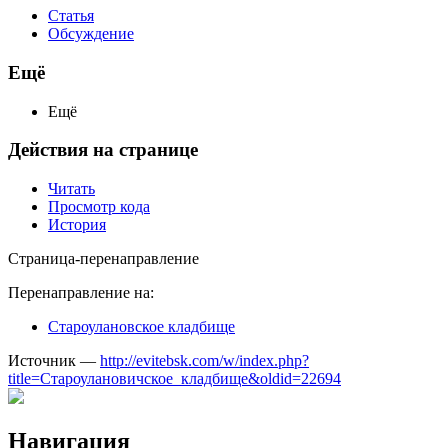
Статья
Обсуждение
Ещё
Ещё
Действия на странице
Читать
Просмотр кода
История
Страница-перенаправление
Перенаправление на:
Староулановское кладбище
Источник —
http://evitebsk.com/w/index.php?
title=Староулановичское_кладбище&oldid=22694
Навигация