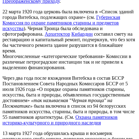
Преображенскому приходу
.
22 марта 1920 года церковь была включена в «Список зданий
города Витебска, подлежащих охране» (см.
Губернская
Комиссия по охране памятников старины и предметов
искусства
). Черная Троица была обследована и
сфотографирована.
Архитектор
Кибардин
составил смету на
реставрацию и капитальный ремонт, подчеркнув, что без хотя
бы частичного ремонта здание разрушится в ближайшее
время.
Многочисленные «категорические требования» Комиссии в
различные петроградские инстанции так и не привели к
выделению финансирования.
Через два года после вхождения Витебска в состав БССР
Постановлением Совета Народных Комиссаров БССР от 5
июля 1926 года «О порядке охраны памятников старины,
искусства, быта и природы, объявленных государственным
достоянием»
«так называемая "Черная троица" на
Песковатике»
была включена в список из 94 белорусских
памятников искусства, старины, быта и природы, в том числе
55 памятников архитектуры. (См.
Охрана памятников
историко-культурного и природного наследия
13 марта 1927 года обрушилась крыша и восьмерик
центрального сруба церкви, повредив иконостас и боковыме