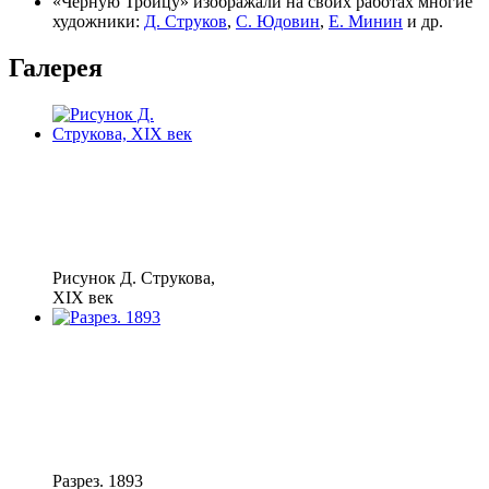
«Чёрную Троицу» изображали на своих работах многие
художники:
Д. Струков
,
С. Юдовин
,
Е. Минин
и др.
Галерея
Рисунок Д. Струкова,
XIX век
Разрез. 1893