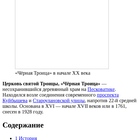
«Чёрная Троица» в начале XX века
Церковь святой Троицы, «Чёрная Троица»
—
несохранившийся деревянный храм на
Песковатике
.
Находился возле соединения современного
проспекта
Куйбышева
и
Староулановской улицы
, напротив 22-й средней
школы. Основана в XVI — начале XVII веков или в 1761,
снесен в 1928 году.
Содержание
1
История