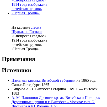
На картине
Леона
Шульмана Гаспара
«Сибирская свадьба»
1914 года изображена
витебская церковь
«Черная Троица»
Примечания
Источники
Памятная книжка Витебской губернии
на 1865 год. —
Санкт-Петербург: 1865
Сапунов А. П.
Витебская старина. Том 1. — Витебск:
1883
А. М. Павлинов
Древние храмы Витебска и Полоцка;
Деревянные церкви в г. Витебске - Москва: тип. Э.
Лисснера и Ю. Романа, 1895.