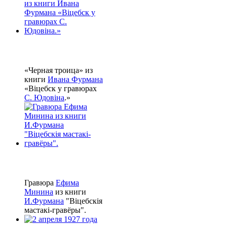
«Черная троица» из
книги
Ивана Фурмана
«Віцебск у гравюрах
С. Юдовіна
.»
Гравюра
Ефима
Минина
из книги
И.Фурмана
"Віцебскія
мастакі-гравёры".