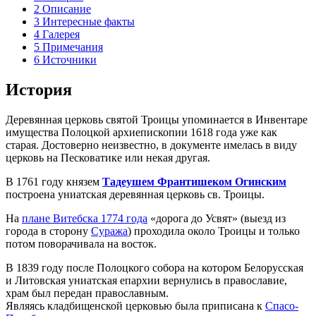
2
Описание
3
Интересные факты
4
Галерея
5
Примечания
6
Источники
История
Деревянная церковь святой Троицы упоминается в Инвентаре
имущества Полоцкой архиепископии 1618 года уже как
старая. Достоверно неизвестно, в документе имелась в виду
церковь на Песковатике или некая другая.
В 1761 году князем
Тадеушем Франтишеком Огинским
построена униатская деревянная церковь св. Троицы.
На
плане Витебска 1774 года
«дорога до Усвят» (выезд из
города в сторону
Суража
) проходила около Троицы и только
потом поворачивала на восток.
В 1839 году после Полоцкого собора на котором Белорусская
и Литовская униатская епархии вернулись в православие,
храм был передан православным.
Являясь кладбищенской церковью была приписана к
Спасо-