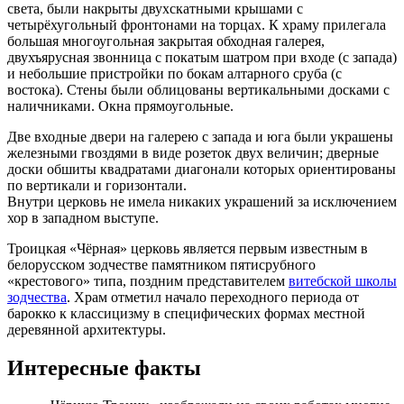
света, были накрыты двухскатными крышами с
четырёхугольный фронтонами на торцах. К храму прилегала
большая многоугольная закрытая обходная галерея,
двухъярусная звонница с покатым шатром при входе (с запада)
и небольшие пристройки по бокам алтарного сруба (с
востока). Стены были облицованы вертикальными досками с
наличниками. Окна прямоугольные.
Две входные двери на галерею с запада и юга были украшены
железными гвоздями в виде розеток двух величин; дверные
доски обшиты квадратами диагонали которых ориентированы
по вертикали и горизонтали.
Внутри церковь не имела никаких украшений за исключением
хор в западном выступе.
Троицкая «Чёрная» церковь является первым известным в
белорусском зодчестве памятником пятисрубного
«крестового» типа, поздним представителем
витебской школы
зодчества
. Храм отметил начало переходного периода от
барокко к классицизму в специфических формах местной
деревянной архитектуры.
Интересные факты