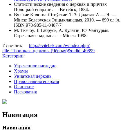
Статистические сведения о церквах и причтах
Полоцкой епархии. — Витебск, 1884.
Вялікае Княства Літоўскае. Т. 3: Дадатак А — Я. —
Мінск: Беларуская Энцыклапедыя, 2010. — 690 с.: іл.
ISBN 978-985-11-0487-7
М. Ткачоў, Т. Габрусь, А. Кулагін, Ю. Чантурыя.
Страчаная спадчына. — Мiнск: 1998
Источник —
http://evitebsk.com/w/index.php?
title=Троицкая_церковь_(Чёрная)&oldid=40899
Категории
:
Утраченное наследие
Храмы
Униатская церковь
Православная епархия
Огинские
Песковатик
Навигация
Навигация