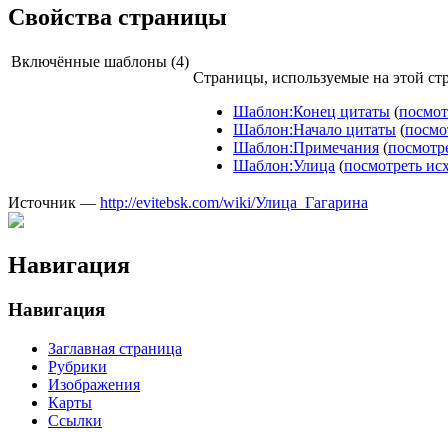
Свойства страницы
Включённые шаблоны (4)
Страницы, используемые на этой ст
Шаблон:Конец цитаты
(
посмот
Шаблон:Начало цитаты
(
посмо
Шаблон:Примечания
(
посмотр
Шаблон:Улица
(
посмотреть ис
Источник —
http://evitebsk.com/wiki/Улица_Гагарина
Навигация
Навигация
Заглавная страница
Рубрики
Изображения
Карты
Ссылки