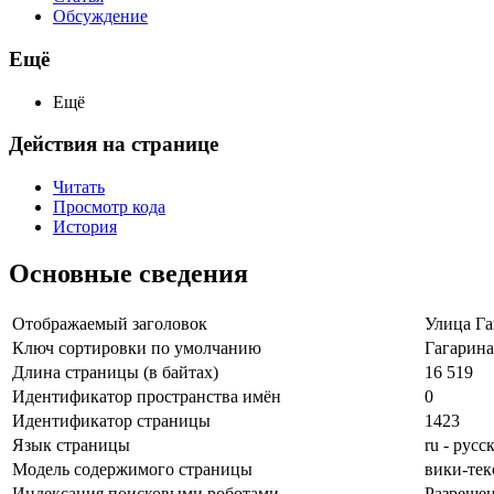
Обсуждение
Ещё
Ещё
Действия на странице
Читать
Просмотр кода
История
Основные сведения
Отображаемый заголовок
Улица Га
Ключ сортировки по умолчанию
Гагарина
Длина страницы (в байтах)
16 519
Идентификатор пространства имён
0
Идентификатор страницы
1423
Язык страницы
ru - русс
Модель содержимого страницы
вики-тек
Индексация поисковыми роботами
Разреше