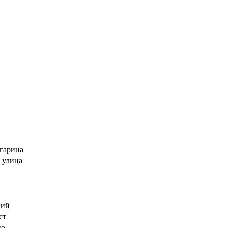
гарина
 улица
кий
ст
но