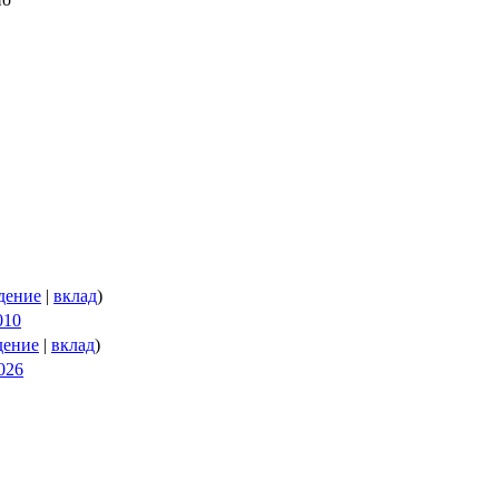
дение
|
вклад
)
010
дение
|
вклад
)
2026