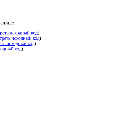
ранице:
реть исходный код
)
треть исходный код
)
еть исходный код
)
ходный код
)