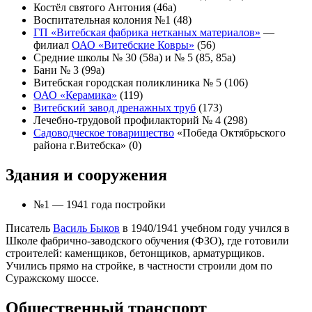
Костёл святого Антония (46а)
Воспитательная колония №1 (48)
ГП «Витебская фабрика нетканых материалов»
—
филиал
ОАО «Витебские Ковры»
(56)
Средние школы № 30 (58а) и № 5 (85, 85а)
Бани № 3 (99а)
Витебская городская поликлиника № 5 (106)
ОАО «Керамика»
(119)
Витебский завод дренажных труб
(173)
Лечебно-трудовой профилакторий № 4 (298)
Садоводческое товарищество
«Победа Октябрьского
района г.Витебска» (0)
Здания и сооружения
№1 — 1941 года постройки
Писатель
Василь Быков
в 1940/1941 учебном году учился в
Школе фабрично-заводского обучения (ФЗО), где готовили
строителей: каменщиков, бетонщиков, арматурщиков.
Учились прямо на стройке, в частности строили дом по
Суражскому шоссе.
Общественный транспорт