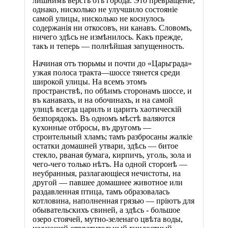
лишнимъ верстъ отъ города. Это превращеніе,
однако, нисколько не улучшило состояніе
самой улицы, нисколько не коснулось
содержанія ни откосовъ, ни канавъ. Словомъ,
ничего здѣсь не измѣнилось. Какъ прежде,
такъ и теперь — полнѣйшая запущенность.
Начиная отъ тюрьмы и почти до «Царьграда»
узкая полоса тракта—шоссе тянется среди
широкой улицы. На ​всемъ​ этомъ
пространствѣ, по обѣимъ сторонамъ шоссе, и
въ канавахъ, и на обочинахъ, и на самой
улицѣ всегда царилъ и царитъ хаотическій
безпорядокъ. Въ одномъ мѣстѣ валяются ​
кухонные​ отбросы, въ другомъ —
строительный хламъ; тамъ разбросаны жалкіе
остатки домашней утвари, здѣсь — битое
стекло, рваная бумага, кирпичъ, уголь, зола и
чего-чего только нѣтъ. На одной сторонѣ —
не​убранныя​, разлагающіеся нечистоты, на
другой — павшее домашнее животное или
раздавленная птица, тамъ образовалась
котловина, наполненная грязью — пріютъ для
обывательскихъ свиней, а здѣсь - большое
озеро стоячей, мутно-зеленаго цвѣта воды,