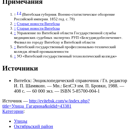
Примечания
1
2
↑
(Витебская губерния. Военно-статистическое обозрение
Российской империи. 1852 год. с. 79)
↑
Старые новости Витебска
↑
Старые новости Витебска
↑
Управление по Витебской области Государственной службы
медицинских судебных экспертиз. РУП «Белсудмедобеспечение».
Филиал по городу Витебску и Витебской области
↑
Витебский государственный профессионально-технический
колледж лёгкой промышленности
↑
УО «Витебский государственный технологический колледж»
Источники
Витебск: Энциклопедический справочник / Гл. редактор
И. П. Шамякин. — Мн.: БелСЭ им. П. Бровки, 1988. —
408 с. — 60 000 экз. — ISBN 5-85700-004-1
Источник —
http://evitebsk.com/w/index.php?
title=Улица_Гагарина&oldid=43381
Категории
:
Улицы
Октябрьский район