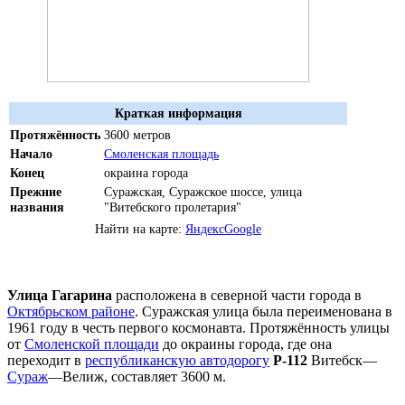
Краткая информация
Протяжённость
3600 метров
Начало
Смоленская площадь
Конец
окраина города
Прежние
Суражская, Суражское шоссе, улица
названия
"Витебского пролетария"
Найти на карте:
Яндекс
Google
Улица Гагарина
расположена в северной части города в
Октябрьском районе
. Суражская улица была переименована в
1961 году в честь первого космонавта. Протяжённость улицы
от
Смоленской площади
до окраины города, где она
переходит в
республиканскую автодорогу
Р-112
Витебск—
Сураж
—Велиж, составляет 3600 м.