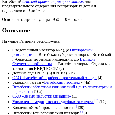
Витебский
детский приемник-распределитель
для
предварительного содержания беспризорных детей и
подростков от 3 до 16 лет.
Основная застройка улицы 1950—1970 годов.
Описание
На улице Гагарина расположены
Следственный изолятор №2 (До
Октябрьской
революции
— Витебская губернская тюрьма Витебской
губернской тюремной инспекции. До
Великой
Отечественной войны
— Витебская тюрьма Отдела мест
заключения НКВД БССР.) (2)
Детские сады № 21 (3) и № 83 (50а)
ОАО «Витебский приборостроительный завод»
(4)
редакция газеты «
Витебский проспект
» (4а)
Витебский областной клинический центр психиатрии и
наркологии
(10а)
ОАО «Знамя индустриализации»
(11)
[
4
]
Управление медицинских судебных экспертиз
(12)
[
5
]
Колледж лёгкой промышленности
(39)
[
6
]
Витебский технологический колледж
(41)