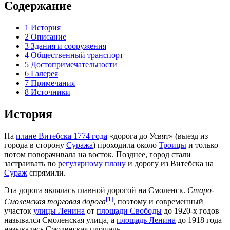
Содержание
1
История
2
Описание
3
Здания и сооружения
4
Общественный транспорт
5
Достопримечательности
6
Галерея
7
Примечания
8
Источники
История
На
плане Витебска 1774 года
«дорога до Усвят» (выезд из
города в сторону
Суража
) проходила около
Троицы
и только
потом поворачивала на восток. Позднее, город стали
застраивать по
регулярному плану
и дорогу из Витебска на
Сураж
спрямили.
Эта дорога являлась главной дорогой на Смоленск.
Старо-
[
1
]
Смоленская торговая дорога
, поэтому и современный
участок
улицы Ленина
от
площади Свободы
до 1920-х годов
назывался Смоленская улица, а
площадь Ленина
до 1918 года
называлась Смоленская площадь.