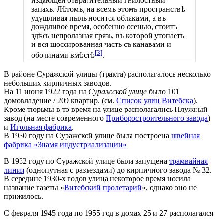
издающей отвратительный гнилостный
запахъ. ​Лѣтомъ​, на ​всемъ​ этомъ пространствѣ
удушливая пыль носится облаками, а въ
дождливое время, особенно осенью, стоитъ
здѣсь непролазная грязь, въ которой утопаетъ
и вся ​шоссированная​ часть съ канавами и
[
3
]
обочинами вмѣстѣ
.
В районе Суражской улицы (тракта) располагалось несколько
небольших кирпичных заводов.
На 11 июня 1922 года на
Суражской улице
было 101
домовладение / 209 квартир. (см.
Список улиц Витебска
).
Кроме тюрьмы в то время на улице располагались Плужный
завод (на месте современного
Приборостроительного завода
)
и
Игольная фабрика
.
В 1930 году на Суражской улице была построена
швейная
фабрика «Знамя индустриализации»
В 1932 году по Суражской улице была запущена
трамвайная
линия
(однопутная с разъездами) до кирпичного завода № 32.
В середине 1930-х годов улица некоторое время носила
название газеты «
Витебский пролетарий
», однако оно не
прижилось.
С февраля 1945 года по 1955 год в домах 25 и 27 располагался