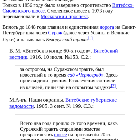
Только в 1856 году было завершено строительство
Витебско-
Смоленского шоссе
. Смоленское шоссе в 1973 году
переименовали в
Московский проспект
.
Вплоть до 1848 года главная и единственная
дорога
на Санкт-
Петербург шла через
Сураж
(далее через Усвяты и Великие
[
1
]
Луки) и называлась
Белорусский тракт
.
В. М. «Витебск в конце 60-х годов».
Витебский
вестник
. 1916. 10 июля. №153. С.2.:
за острогом, на Суражском тракте, был
известный в то время
сад «Черноград»
. Здесь
происходили гуляния. Развлечения состояли
[
2
]
из качелей, пили чай на открытом воздухе
.
М.А-въ. Наши окраины.
Витебские губернские
ведомости
. 1905. 3 сент. № 199. С.3.:
Всего два года прошло съ того времени, какъ ​
Суражскій​ трактъ стараніями земства
превратился въ
шоссе
на протяженіи 20 съ