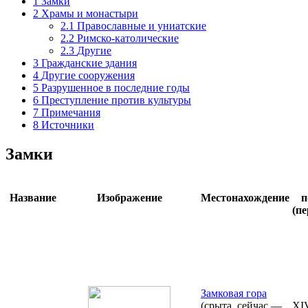
1
Замки
2
Храмы и монастыри
2.1
Православные и униатские
2.2
Римско-католические
2.3
Другие
3
Гражданские здания
4
Другие сооружения
5
Разрушенное в последние годы
6
Преступление против культуры
7
Примечания
8
Источники
Замки
Название
Изображение
Местонахождение
п
(п
Замковая гора
(срыта, сейчас —
XIV