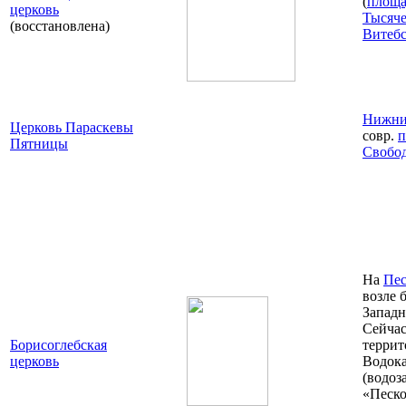
(
площа
церковь
Тысяче
(восстановлена)
Витебс
Нижни
Церковь Параскевы
совр.
п
Пятницы
Свобо
На
Пес
возле 
Запад
Сейча
Борисоглебская
террит
церковь
Водок
(водоз
«Песко