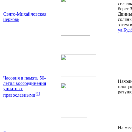
сначал
берег 
Свято-Михайловская
Двины,
церковь
соляны
затем 
ул.Буд
Часовня в память 50-
Находи
летия воссоединения
площад
униатов с
ратуш
[
6
]
православными
На мес