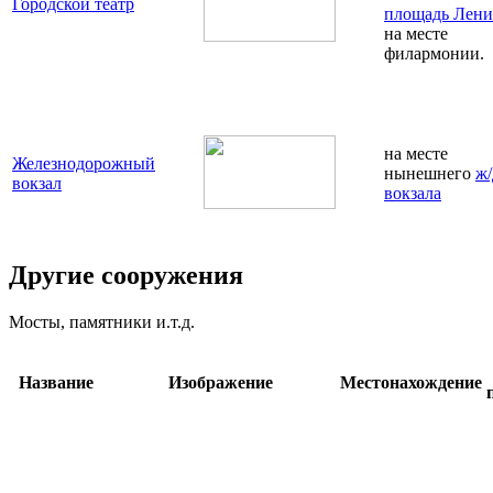
Городской театр
площадь Лени
на месте
филармонии.
на месте
Железнодорожный
нынешнего
ж/
вокзал
вокзала
Другие сооружения
Мосты, памятники и.т.д.
Название
Изображение
Местонахождение