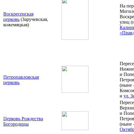
На пер
Могил
Воскресенская
Воскре
церковь
(Заручевская,
улиц 
кожемяцкая)
Калин
«Прав
Пересе
Нижне
и Попе
Петропавловская
Петров
церковь
(ныне
Комсом
и
ул. 
Пересе
Верхне
и Попе
Церковь Рождества
Петров
Богородицы
(ныне
Октяб