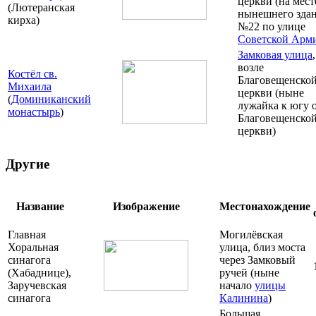
церкви (на мест
(Лютеранская
нынешнего зда
кирха)
№22 по улице
Советской Арм
Замковая улица
,
возле
Костёл св.
Благовещенско
Михаила
церкви (ныне
(
Доминиканский
лужайка к югу 
монастырь
)
Благовещенско
церкви)
Другие
Название
Изображение
Местонахождение
Главная
Могилёвская
Хоральная
улица, близ моста
синагога
через Замковый
(Хабаднице),
ручей (ныне
Заручевская
начало
улицы
синагога
Калинина
)
Большая