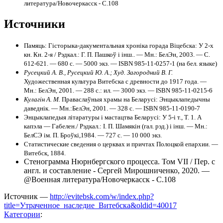
литература/Новочеркасск - C.108
Источники
Памяць: Гісторыка-дакументальная хроніка горада Віцебска: У 2-х
кн. Кн. 2-я / Рэдкал.: Г. П. Пашкоў і інш.. — Мн.: БелЭн, 2003. — С.
612-621. — 680 с. — 5000 экз. — ISBN 985-11-0257-1 (на бел. языке)
Русецкий А. В., Русецкий Ю. А.; Худ. Загородний В. Г.
Художественная культура Витебска с древности до 1917 года. —
Мн.: БелЭн, 2001. — 288 с.: ил. — 3000 экз. — ISBN 985-11-0215-6
Кулагін А. М.
Праваслаўныя храмы на Беларусі: Энцыклапедычны
даведнік. — Мн.:БелЭн, 2001. — 328 с. — ISBN 985-11-0190-7
Энцыклапедыя літаратуры і мастацтва Беларусі: У 5-і т., Т. 1. А
капэла — Габелен./ Рэдкал.: І. П. Шамякін (гал. рэд.) і інш. — Мн.:
БелСЭ ім. П. Броўкі,1984. — 727 с. — 10 000 экз.
Статистические сведения о церквах и причтах Полоцкой епархии. —
Витебск, 1884.
Стенограмма Нюрнбергского процесса. Том VII / Пер. с
англ. и составление - Сергей Мирошниченко, 2020. —
@Военная литература/Новочеркасск - C.108
Источник —
http://evitebsk.com/w/index.php?
title=Утраченное_наследие_Витебска&oldid=40017
Категории
: