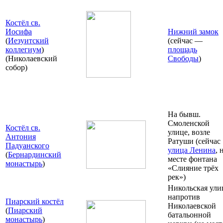
Костёл св.
Иосифа
Нижний замок
(
Иезуитский
(сейчас —
коллегиум
)
площадь
(Николаевский
Свободы
)
собор)
На бывш.
Смоленской
Костёл св.
улице, возле
Антония
Ратуши (сейчас
Падуанского
улица Ленина
, 
(
Бернардинский
месте фонтана
монастырь
)
«Слияние трёх
рек»)
Никольская ули
напротив
Пиарский костёл
Николаевской
(
Пиарский
батальонной
монастырь
)