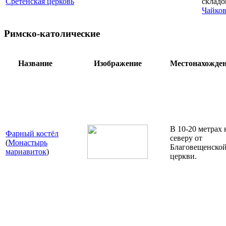
Сретенская церковь
складо
Чайков
Римско-католические
Название
Изображение
Местонахожде
В 10-20 метрах 
Фарный костёл
северу от
(
Монастырь
Благовещенско
мариавиток
)
церкви.