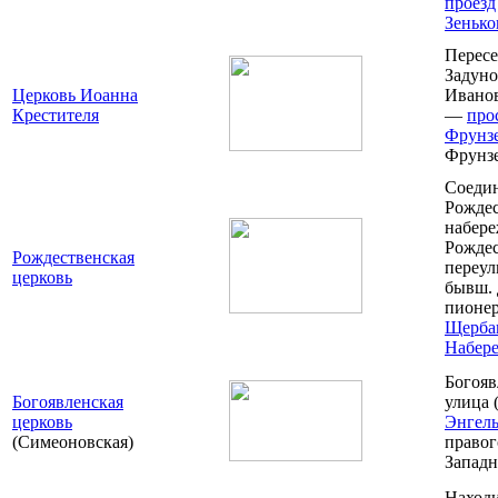
проезд
Зенько
Пересе
Задуно
Церковь Иоанна
Иванов
Крестителя
—
про
Фрунз
Фрунзе
Соеди
Рождес
набере
Рождес
Рождественская
переул
церковь
бывш. 
пионе
Щерба
Набер
Богояв
Богоявленская
улица
церковь
Энгель
(Симеоновская)
правог
Запад
Находи