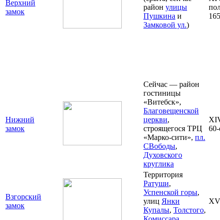
Верхний
район
улицы
пол
замок
Пушкина
и
165
Замковой ул.
)
Сейчас — район
гостиницы
«Витебск»,
Благовещенской
Нижний
церкви
,
XIV
замок
строящегося ТРЦ
60-
«Марко-сити»,
пл.
СВободы
,
Духовского
круглика
Территория
Ратуши
,
Успенской горы
,
Взгорский
улиц
Янки
XVI
замок
Купалы
,
Толстого
,
Комиссара