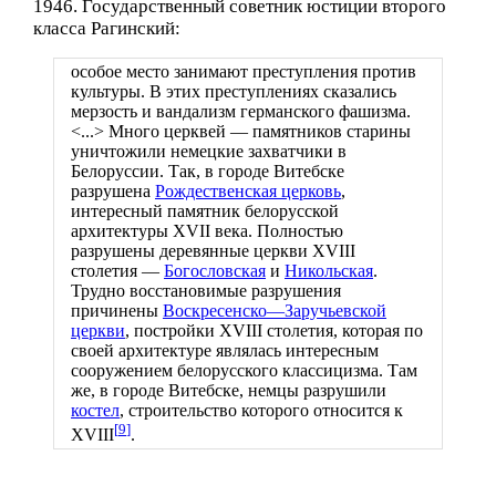
1946. Государственный советник юстиции второго
класса Рагинский:
особое место занимают преступления против
культуры. В этих преступлениях сказались
мерзость и вандализм германского фашизма.
<...> Много церквей — памятников старины
уничтожили немецкие захватчики в
Белоруссии. Так, в городе Витебске
разрушена
Рождественская церковь
,
интересный памятник белорусской
архитектуры XVII века. Полностью
разрушены деревянные церкви XVIII
столетия —
Богословская
и
Никольская
.
Трудно восстановимые разрушения
причинены
Воскресенско—Заручьевской
церкви
, постройки XVIII столетия, которая по
своей архитектуре являлась интересным
сооружением белорусского классицизма. Там
же, в городе Витебске, немцы разрушили
костел
, строительство которого относится к
[
9
]
XVIII
.