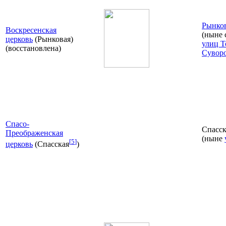
Рынко
Воскресенская
(ныне 
церковь
(Рынковая)
улиц Т
(восстановлена)
Сувор
Спасо-
Спасск
Преображенская
(ныне
[
5
]
церковь
(Спасская
)