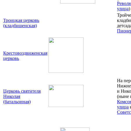
Револ
улица
)
Тройче
Троицкая церковь
кладби
(кладбищенская)
детсад
Пионер
Крестовоздвиженская
церковь
На пер
Нижне
Церковь святителя
и Нико
Николая
(ныне 
(батальонная)
Комсо
улица
Совет