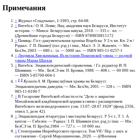
Примечания
↑
Журнал «Спадчына», 1-1993, стр. 64-68.
↑
Витебск / О. Н. Левко; Нац. академия наук Беларуси, Институт
истории. — Минск: Беларуская навука, 2010. — 335 с.: ил. —
(Древнейшие города Беларуси) — ISBN 9789850811172
↑
Памяць: Гіст.-дакументальная хроніка Віцебска. У 2-х кн. Кн. 2-я /
Рэдкал.: Г. П. Пашкоў (гал. рэд.) і інш.; Маст. Э. Э. Жакевіч. — Мн.:
БелЭн, 2003. — 680 с.: іл. — 5000 экз. — ISBN 985-11-0257-1
↑
Людмила Хмельницкая. Из истории Покровской улицы — родной
улицы Марка Шагала
↑
Витебск: Энциклопедический справочник. / Гл. редактор И. П.
Шамякин. — Мн.: БелСЭ им. П. Бровки, 1988. — 408 с. — 60 000 экз.
— ISBN 5-85700-004-1
1
2
↑
Кулагін А. М.
Праваслаўныя храмы на Беларусі:
Энцыклапедычны даведнік. — Мн.:БелЭн, 2001. — 328 с. — ISBN
985-11-0190-7
↑
В Госархиве Витебской области есть "Дело о закрытии
Михайловской кладбищенской церкви в связи с расширением
Витебского железнодорожного узла. 13.07.-28.07.1929" (фонд 2356,
опись 1, дело 42).
↑
Энцыклапедыя літаратуры і мастацтва Беларусі: У 5-і т., Т. 1. А
капэла — Габелен. — Рэдкал.: І. П. Шамякін (гал. рэд.) і інш. — Мн.:
БелСЭ ім. П. Броўкі,1984. — 727 с. — 10 000 экз.
↑
Стенограмма Нюрнбергского процесса. Том VII / Пер. с англ. и
составление - Сергей Мирошниченко, 2020. — @Военная