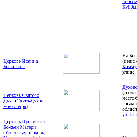
проспе
Куйбы
На Бог
Церковь Иоанна
(ныне
Богослова
Комму
улице
Духовс
(сейча
Церковь Святого
месте 
Духа
(
Свято-Духов
часами
монастырь
)
облисп
ул. Го
Церковь Пречистой
Божьей Матери
(Успенская церковь,