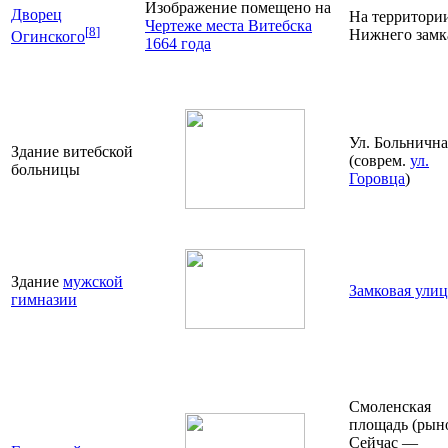
Изображение помещено на
Дворец
На территори
Чертеже места Витебска
[
8
]
Нижнего замк
Огинского
1664 года
Ул. Больнична
Здание витебской
(соврем.
ул.
больницы
Горовца
)
Здание
мужской
Замковая улиц
гимназии
Смоленская
площадь (рыно
Сейчас —