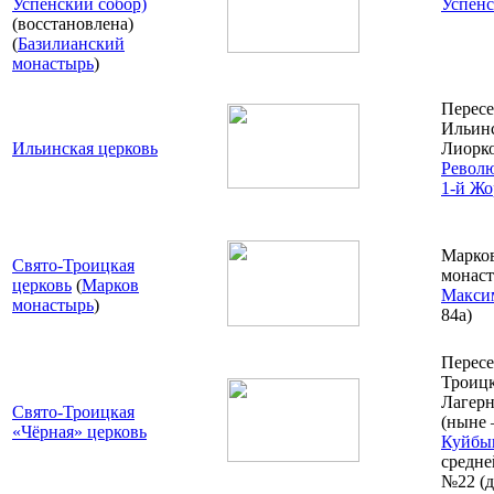
Успенский собор)
Успенс
(восстановлена)
(
Базилианский
монастырь
)
Пересе
Ильин
Ильинская церковь
Лиорк
Револ
1-й Жо
Марко
Свято-Троицкая
монаст
церковь
(
Марков
Максим
монастырь
)
84а)
Пересе
Троицк
Лагерн
Свято-Троицкая
(ныне
«Чёрная» церковь
Куйбы
средн
№22 (д