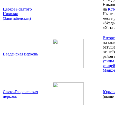
Николь
Церковь святого
на
Кст
Николая
Ныне 
(Завитьбенская)
месте 
«Усадь
«Хата 
Взгорс
на кла
ратуше
от неё
Введенская церковь
район 
улицы
улице
Маяков
Свято-Георгиевская
Юрьева
церковь
(выше 