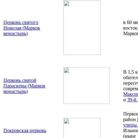
Церковь святого
в 60 м
Николая (Марков
восток
монастырь)
Марко
В 1,5 к
обител
Церковь святой
пересе
Параскевы (Марков
совре
монастырь)
Максим
и
39-й
Перво
район
улицы
Покровская церковь
Ильинс
(ныне