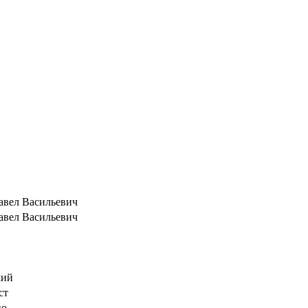
авел Васильевич
авел Васильевич
кий
ст
но