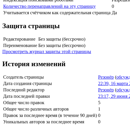
Количество перенаправлений на эту страницу
0
Учитывается счётчиком как содержательная страница
Да
Защита страницы
Редактирование
Без защиты (бессрочно)
Переименование
Без защиты (бессрочно)
Просмотреть журнал защиты этой страницы
История изменений
Создатель страницы
Резонёр
(
обсуж
Дата создания страницы
22:39, 16 марта
Последний редактор
Резонёр
(
обсуж
Дата последней правки
23:17, 29 июня 
Общее число правок
5
Общее число различных авторов
1
Правок за последнее время (в течение 90 дней)
0
Уникальных авторов за последнее время
0