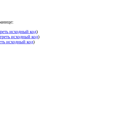
ранице:
реть исходный код
)
треть исходный код
)
еть исходный код
)