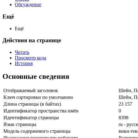
Обсуждение
Ещё
Ещё
Действия на странице
Читать
Просмотр кода
История
Основные сведения
Отображаемый заголовок
Шейн, П
Ключ сортировки по умолчанию
Шейн, П
Длина страницы (в байтах)
23 157
Идентификатор пространства имён
0
Идентификатор страницы
8398
Язык страницы
ru - русс
Модель содержимого страницы
вики-тек
Индексация поисковыми роботами
Разреше