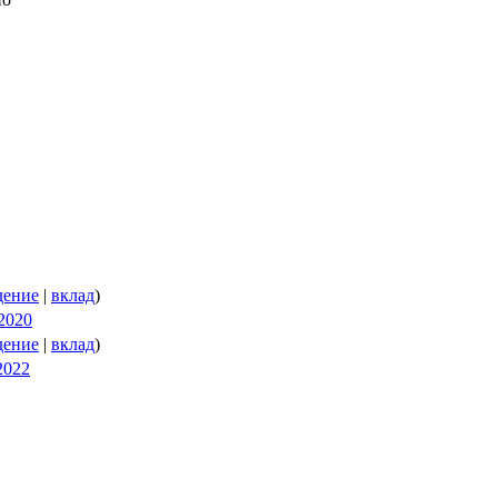
дение
|
вклад
)
 2020
дение
|
вклад
)
2022