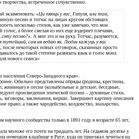
 творчества, встреченное сочувственно.
вай экзаменовать:
«Ци пяюць у вас, Гапуля, или там,
названную песню и тотчас на лицах кругом обстоящих
петь несколько стихов, как уже замечаю, что мои
олос, а более смелая из них еще вздернет плечами,
 гэту песню?»
. А мне это и на руку. Тотчас, разумеется,
ня тутейший, сам ня ведаю як. Людзи кажуць у вас
, после некоторых новых отговорок, сказанных просто
авалось до такой степени развязать язык и голос моих
для нового сеанса»
о населения Северо-Западного края».
торонне. Обильно представлены обряды (родины, крестины,
е, жнивные) и песни (колыбельные и детские, беседные,
следуют произведения эпической поэзии – духовные стихи,
нь, заговоры, заклинания, вирши. Завершают картину описания
е право; а также чародейство, колдовство, знахарство,
 научного сообщества только в 1891 году в возрасте 65 лет,
а моложе его почти на тридцать лет. На седьмом десятке у
н на немецком кладбище в Риге, куда он приезжал лечиться на