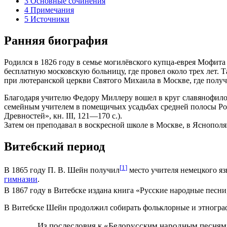
3
Основные сочинения
4
Примечания
5
Источники
Ранняя биография
Родился в 1826 году в семье могилёвского купца-еврея Мофита
бесплатную московскую больницу, где провел около трех лет. 
при лютеранской церкви Святого Михаила в Москве, где полу
Благодаря учителю Федору Миллеру вошел в круг славянофилов
семейным учителем в помещичьих усадьбах средней полосы Ро
Древностей», кн. III, 121—170 с.).
Затем он преподавал в воскресной школе в Москве, в Яснопол
Витебский период
[
1
]
В 1865 году П. В. Шейн получил
место учителя немецкого яз
гимназии
.
В 1867 году в Витебске издана книга «Русские народные песн
В Витебске Шейн продолжил собирать фольклорные и этногра
Из послесловия к «Белорусским народным песням