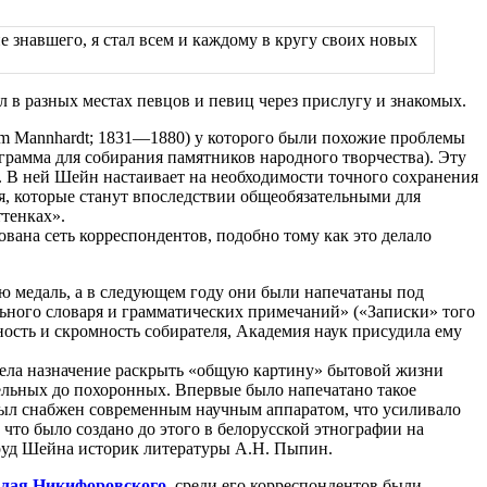
е знавшего, я стал всем и каждому в кругу своих новых
 в разных местах певцов и певиц через прислугу и знакомых.
m Mannhardt; 1831—1880) у которого были похожие проблемы
грамма для собирания памятников народного творчества). Эту
. В ней Шейн настаивает на необходимости точного сохранения
ания, которые станут впоследствии общеобязательными для
ттенках».
вана сеть корреспондентов, подобно тому как это делало
ую медаль, а в следующем году они были напечатаны под
льного словаря и грамматических примечаний» («Записки» того
ость и скромность собирателя, Академия наук присудила ему
мела назначение раскрыть «общую картину» бытовой жизни
бельных до похоронных. Впервые было напечатано такое
был снабжен современным научным аппаратом, что усиливало
 что было создано до этого в белорусской этнографии на
руд Шейна историк литературы А.Н. Пыпин.
лая Никифоровского
, среди его корреспондентов были