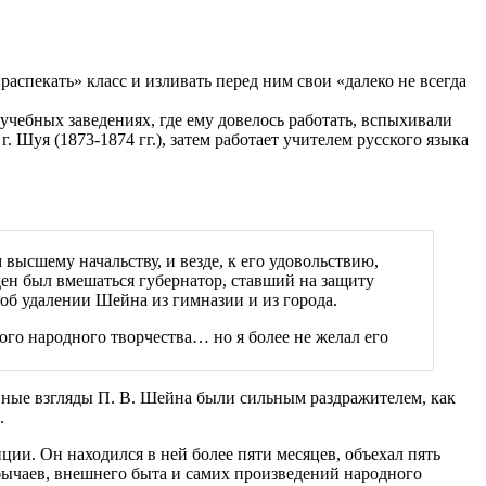
распекать» класс и изливать перед ним свои «далеко не всегда
чебных заведениях, где ему довелось работать, вспыхивали
 Шуя (1873-1874 гг.), затем работает учителем русского языка
 высшему начальству, и везде, к его удовольствию,
ден был вмешаться губернатор, ставший на защиту
об удалении Шейна из гимназии и из города.
го народного творчества… но я более не желал его
ные взгляды П. В. Шейна были сильным раздражителем, как
.
ии. Он находился в ней более пяти месяцев, объехал пять
бычаев, внешнего быта и самих произведений народного