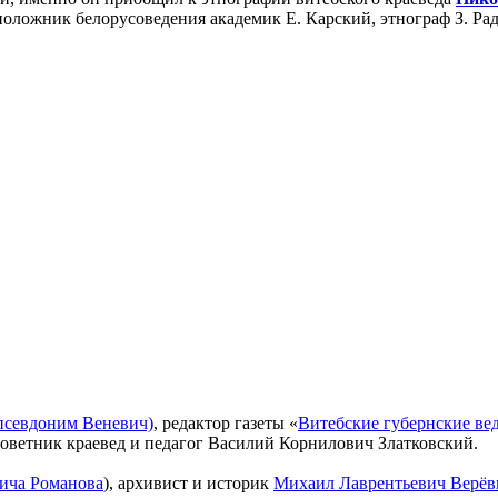
оложник белорусоведения академик Е. Карский, этнограф З. Рад
псевдоним Веневич)
, редактор газеты «
Витебские губернские ве
советник краевед и педагог Василий Корнилович Златковский.
ича Романова
), архивист и историк
Михаил Лаврентьевич Верёв