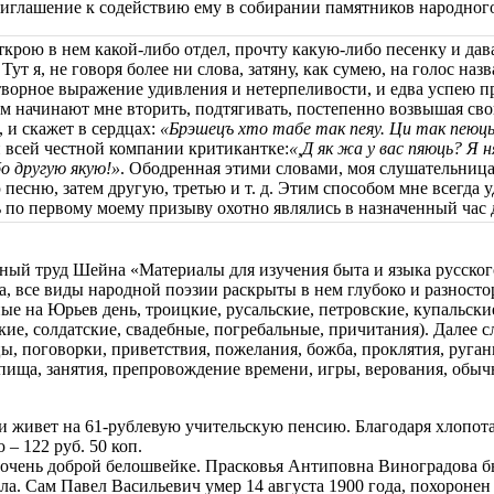
приглашение к содействию ему в собирании памятников народного
открою в нем какой-либо отдел, прочту какую-либо песенку и да
. Тут я, не говоря более ни слова, затяну, как сумею, на голос 
ворное выражение удивления и нетерпеливости, и едва успею про
ачинают мне вторить, подтягивать, постепенно возвышая свой г
, и скажет в сердцах:
«Брэшецъ хто табе так пеяу. Ци так пеюць
и всей честной компании критикантке:
«,Д як жа у вас пяюць? Я 
бо другую якую!»
. Ободренная этими словами, моя слушательница
есню, затем другую, третью и т. д. Этим способом мне всегда уд
нь по первому моему призыву охотно являлись в назначенный час 
мный труд Шейна «Материалы для изучения быта и языка русског
уса, все виды народной поэзии раскрыты в нем глубоко и разнос
ые на Юрьев день, троицкие, русальские, петровские, купальски
ие, солдатские, свадебные, погребальные, причитания). Далее 
ы, поговорки, приветствия, пожелания, божба, проклятия, руга
ища, занятия, препровождение времени, игры, верования, обычно
и живет на 61-рублевую учительскую пенсию. Благодаря хлопотам
– 122 руб. 50 коп.
чень доброй белошвейке. Прасковья Антиповна Виноградова был
ерла. Сам Павел Васильевич умер 14 августа 1900 года, похороне