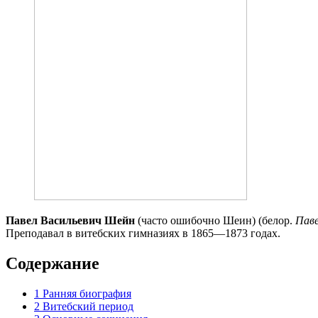
Павел Васильевич Шейн
(часто ошибочно Шеин) (белор.
Паве
Преподавал в витебских гимназиях в 1865—1873 годах.
Содержание
1
Ранняя биография
2
Витебский период