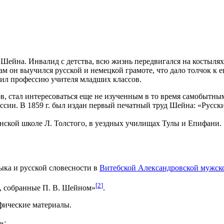
 Шейна. Инвалид с детства, всю жизнь передвигался на костылях
Там он выучился русской и немецкой грамоте, что дало толчок к 
чил профессию учителя младших классов.
, стал интересоваться еще не изученным в то время самобытны
ссии. В 1859 г. был издан первый печатный труд Шейна: «Русс
янской школе Л. Толстого, в уездных училищах Тулы и Епифани.
ыка и русской словесности в
Витебской Александровской мужск
[
2
]
и, собранные П. В. Шейном»
.
фические материалы.
»: