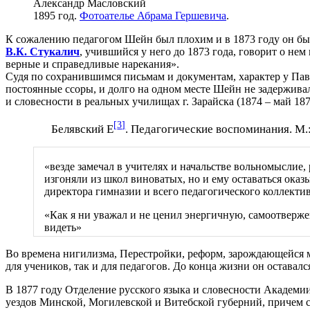
Александр Масловский
1895 год.
Фотоателье Абрама Гершевича
.
К сожалению педагогом Шейн был плохим и в 1873 году он был
В.К. Стукалич
, учившийся у него до 1873 года, говорит о не
верные и справедливые нарекания».
Судя по сохранившимся письмам и документам, характер у Пав
постоянные ссоры, и долго на одном месте Шейн не задерживалс
и словесности в реальных училищах г. Зарайска (1874 – май 1875 
[
3
]
Белявский Е
. Педагогические воспоминания. М.
«везде замечал в учителях и начальстве вольномыслие, 
изгоняли из школ виноватых, но и ему оставаться ока
директора гимназии и всего педагогического коллекти
«Как я ни уважал и не ценил энергичную, самоотверже
видеть»
Во времена нигилизма, Перестройки, реформ, зарождающейся 
для учеников, так и для педагогов. До конца жизни он остава
В 1877 году Отделение русского языка и словесности Академии
уездов Минской, Могилевской и Витебской губерний, причем с