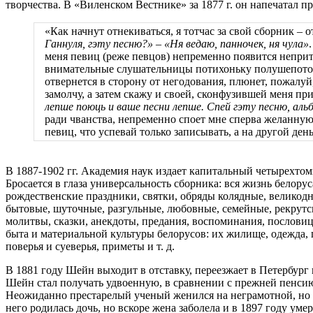
творчества. В «Виленском Вестнике» за 1877 г. он напечатал 
«Как начнут отнекиваться, я тотчас за свой сборник – 
Ганнуля, гэту песню?» – «Ня ведаю, панночек, ня чула»
меня певиц (реже певцов) непременно появится неприт
внимательные слушательницы потихоньку полушепотом н
отвернется в сторону от негодования, плюнет, пожалуй
замолчу, а затем скажу и своей, сконфузившей меня пр
лепше поюць и ваше песни лепше. Спей гэту песню, аль
ради чванства, непременно споет мне сперва желанную п
певиц, что успевай только записывать, а на другой де
В 1887-1902 гг. Академия наук издает капитальный четырехто
Бросается в глаза универсальность сборника: вся жизнь белор
рождественские праздники, святки, обряды колядные, великодн
бытовые, шуточные, разгульные, любовные, семейные, рекрутск
молитвы, сказки, анекдоты, предания, воспоминания, пословиц
быта и материальной культуры белорусов: их жилище, одежда, п
поверья и суеверья, приметы и т. д.
В 1881 году Шейн выходит в отставку, переезжает в Петербург 
Шейн стал получать удвоенную, в сравнении с прежней пенсию 
Неожиданно престарелый ученый женился на неграмотной, но о
него родилась дочь, но вскоре жена заболела и в 1897 году ум