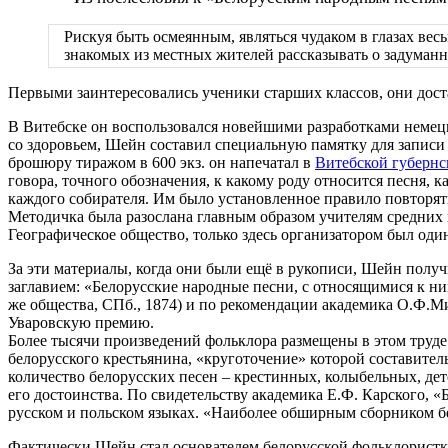
Рискуя быть осмеянным, являться чудаком в глазах вес
знакомых из местных жителей рассказывать о задуман
Первыми заинтересовались ученики старших классов, они дост
В Витебске он воспользовался новейшими разработками немец
со здоровьем, Шейн составил специальную памятку для записи 
брошюру тиражом в 600 экз. он напечатал в
Витебской губернс
говора, точного обозначения, к какому роду относится песня, к
каждого собирателя. Им было установленное правило повторять
Методичка была разослана главным образом учителям средних 
Географическое общество, только здесь организатором был один
За эти материалы, когда они были ещё в рукописи, Шейн получ
заглавием: «Белорусские народные песни, с относящимися к н
же общества, СПб., 1874) и по рекомендации академика О.Ф.М
Уваровскую премию.
Более тысячи произведений фольклора размещены в этом труд
белорусского крестьянина, «круготочение» которой составите
количество белорусских песен – крестинных, колыбельных, де
его достоинства. По свидетельству академика Е.Ф. Карского, 
русском и польском языках. «Наиболее обширным сборником б
Фактически Шейн стал основателем белорусской фольклористк