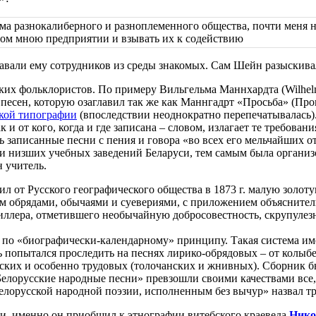
ьма разнокалиберного и разноплеменного общества, почти меня н
ном мною предприятии и взывать их к содействию
авали ему сотрудников из среды знакомых. Сам Шейн разыскивал
ких фольклористов. По примеру Вильгельма Маннхардта (Wilhel
песен, которую озаглавил так же как Маннгадрт «Просьба» (Про
кой типографии
(впоследствии неоднократно перепечатывалась)
ак и от кого, когда и где записана – словом, излагает те требов
 записанные песни с пения и говора «во всех его мельчайших о
и низших учебных заведений Беларуси, тем самым была организо
 учитель.
ил от Русского географического общества в 1873 г. малую золот
им обрядами, обычаями и суевериями, с приложением объясните
иллера, отметившего необычайную добросовестность, скрупулезн
е по «биографически-календарному» принципу. Такая система и
ль попытался проследить на песнях лирико-обрядовых – от колы
тских и особенно трудовых (толочанских и жнивных). Сборник 
«Белорусские народные песни» превзошли своими качествами все,
елорусской народной поэзии, исполненным без вычур» назвал т
и, именно он приобщил к этнографии витебского краеведа
Нико