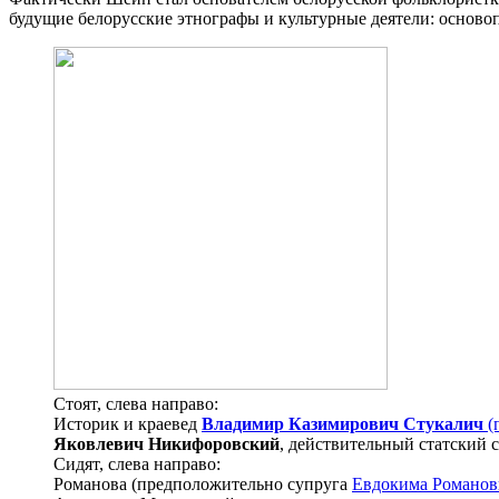
будущие белорусские этнографы и культурные деятели: основоп
Стоят, слева направо:
Историк и краевед
Владимир Казимирович Стукалич
(
Яковлевич Никифоровский
, действительный статский 
Сидят, слева направо:
Романова (предположительно супруга
Евдокима Романов