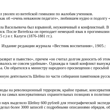
 уволен из витебской гимназии по жалобам учеников.
м как об «очень неважном педагоге», любившем нудно и подолгу «
ла Васильевича был взрывной, неуживчивый и конфликтный. В у
я. После Витебска он преподает немецкий язык в прогимназии г.
г.) и г. Калуги (1876-1881 гг.).
: Издание редакции журнала «Вестник воспитания», 1905.:
разврат и пьянство», причем «он считал долгом доносить об этом
зывалось не совсем удобным». Однажды в такой конфликт вынуж
ва. Он обратился к министру народного просвещения с просьбой 
нную деятельность Шейна по части собирания памятников русско
моды на революционный терроризм, крайне правые, консерватив
лся на самых консервативных охранительных позициях в политике
 наук выделило Шейну 600 рублей для этнографической экспедиц
делал более 3000 записей с подробными описаниями обрядов, о