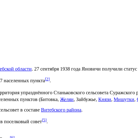
ебской области
. 27 сентября 1938 года Яновичи получили статус
[
2
]
17 населенных пункта
.
ерритория упразднённого Станьковского сельсовета Суражского 
селенных пунктов (Битовка,
Желяи
, Зайбужье,
Князи
,
Мишутки
,
ельсовет в составе
Витебского района
.
[
5
]
 в поселковый совет
.
[
6
]