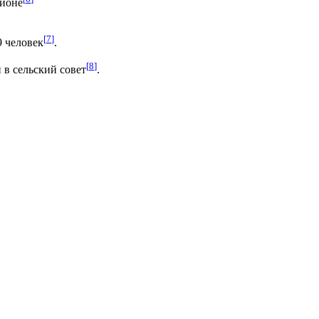
айоне
[
7
]
9 человек
.
[
8
]
 в сельский совет
.