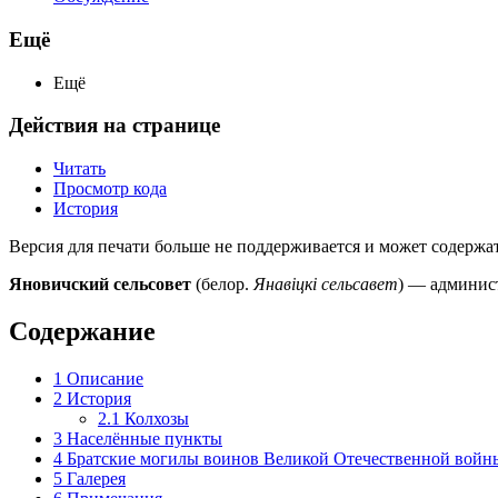
Ещё
Ещё
Действия на странице
Читать
Просмотр кода
История
Версия для печати больше не поддерживается и может содержа
Яновичский сельсовет
(белор.
Янавіцкі сельсавет
) — админис
Содержание
1
Описание
2
История
2.1
Колхозы
3
Населённые пункты
4
Братские могилы воинов Великой Отечественной войн
5
Галерея