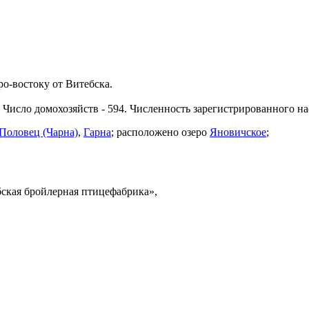
ро-востоку от Витебска.
Число домохозяйств - 594. Численность зарегистрированного нас
Половец (Чарна)
,
Гарна
; расположено озеро
Яновичское
;
ская бройлерная птицефабрика»,