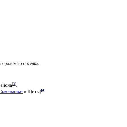
 городского поселка.
[
3
]
района
.
[
4
]
Сокольники
и Щиты)