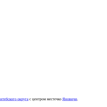
итебского округа
с центром местечко
Яновичи
.