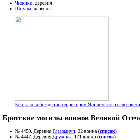
Чижики
, деревня
Шпуры
, деревня
Бои за освобождение территории Яновичского сельсовета
Братские могилы воинов Великой Отеч
№ 4450. Деревня
Глазомичи
. 22 воина (
список
)
№ 4447. Деревня
Дружная
. 171 воино (
список
)