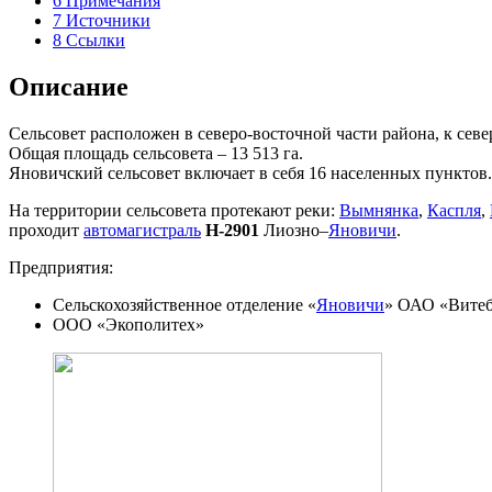
6
Примечания
7
Источники
8
Ссылки
Описание
Сельсовет расположен в северо-восточной части района, к севе
Общая площадь сельсовета – 13 513 га.
Яновичский сельсовет включает в себя 16 населенных пунктов. 
На территории сельсовета протекают реки:
Вымнянка
,
Каспля
,
проходит
автомагистраль
Н-2901
Лиозно–
Яновичи
.
Предприятия:
Сельскохозяйственное отделение «
Яновичи
» ОАО «Витеб
ООО «Экополитех»