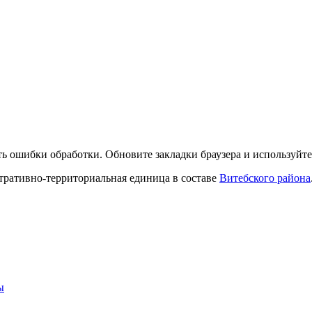
ть ошибки обработки. Обновите закладки браузера и используйт
тративно-территориальная единица в составе
Витебского района
ы