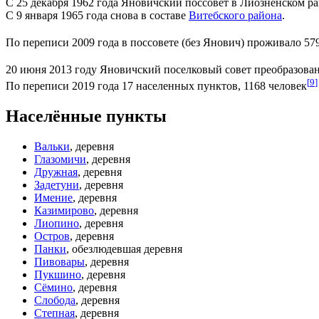
С 25 декабря 1962 года Яновичский поссовет в Лиозненском р
С 9 января 1965 года снова в составе
Витебского района
.
По переписи 2009 года в поссовете (без Янович) проживало 57
20 июня 2013 году Яновичский поселковый совет преобразован
[
9
]
По переписи 2019 года 17 населенных пунктов, 1168 человек
Населённые пункты
Вальки
, деревня
Глазомичи
, деревня
Дружная
, деревня
Задетуни
, деревня
Имение
, деревня
Казимирово
, деревня
Лиопино
, деревня
Остров
, деревня
Панки
, обезлюдевшая деревня
Пивовары
, деревня
Пукшино
, деревня
Сёмино
, деревня
Слобода
, деревня
Степная
, деревня