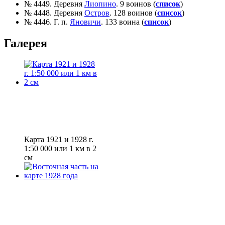
№ 4449. Деревня
Лиопино
. 9 воинов (
список
)
№ 4448. Деревня
Остров
. 128 воинов (
список
)
№ 4446. Г. п.
Яновичи
. 133 воина (
список
)
Галерея
Карта 1921 и 1928 г.
1:50 000 или 1 км в 2
см