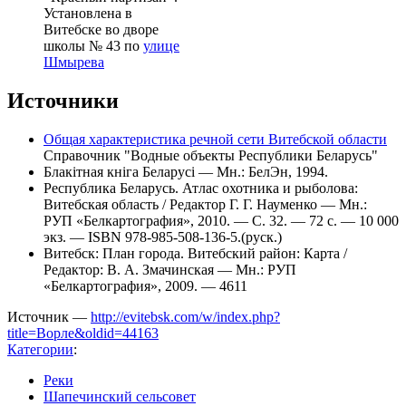
Установлена в
Витебске во дворе
школы № 43 по
улице
Шмырева
Источники
Общая характеристика речной сети Витебской области
Справочник "Водные объекты Республики Беларусь"
Блакiтная кнiга Беларусi — Мн.: БелЭн, 1994.
Республика Беларусь. Атлас охотника и рыболова:
Витебская область / Редактор Г. Г. Науменко — Мн.:
РУП «Белкартография», 2010. — С. 32. — 72 с. — 10 000
экз. — ISBN 978-985-508-136-5.(руск.)
Витебск: План города. Витебский район: Карта /
Редактор: В. А. Змачинская — Мн.: РУП
«Белкартография», 2009. — 4611
Источник —
http://evitebsk.com/w/index.php?
title=Ворле&oldid=44163
Категории
:
Реки
Шапечинский сельсовет