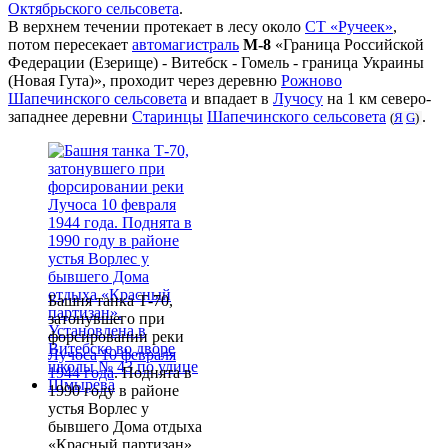
Октябрьского сельсовета
.
В верхнем течении протекает в лесу около
СТ «Ручеек»
,
потом пересекает
автомагистраль
М-8
«Граница Российской
Федерации (Езерище) - Витебск - Гомель - граница Украины
(Новая Гута)», проходит через деревню
Рожново
Шапечинского сельсовета
и впадает в
Лучосу
на 1 км северо-
западнее деревни
Старинцы
Шапечинского сельсовета
.
(
Я
G
)
Башня танка Т-70,
затонувшего при
форсировании реки
Лучоса
10 февраля
1944 года
. Поднята в
1990 году в районе
устья Ворлес у
бывшего Дома отдыха
«Красный партизан».