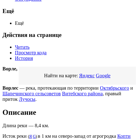
Ещё
Ещё
Действия на странице
Читать
Просмотр кода
История
Ворле,
Найти на карте:
Яндекс
Google
Ворлес
— река, протекающая по территории
Октябрьского
и
Шапечинского сельсоветов
Витебского района
, правый
приток
Лучосы
.
Описание
Длина реки — 8,4 км.
Исток реки
в 1 км на северо-запад от агрогродка
Копти
(
Я
G
)