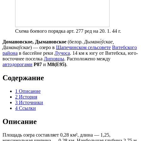
Схема боевого порядка арт. 277 ред на 20. 1. 44 г.
Домановское, Дымановское
(белор.
Дымано́ўскае,
Даманаўскае
) — озеро в
Шапечинском сельсовете
Витебского
района
в бассейне реки
Лучоса
. 14 км к югу от Витебска, юго-
восточнее поселка
Липовцы
. Расположено между
автодорогами
Р87
и
М8(Е95)
.
Содержание
1
Описание
2
История
3
Источники
4
Ссылки
Описание
Площадь озера составляет 0,28 км², длина — 1,25,
максимальная ширина — 0,28 км. Наибольшая глубина 2,75 м.