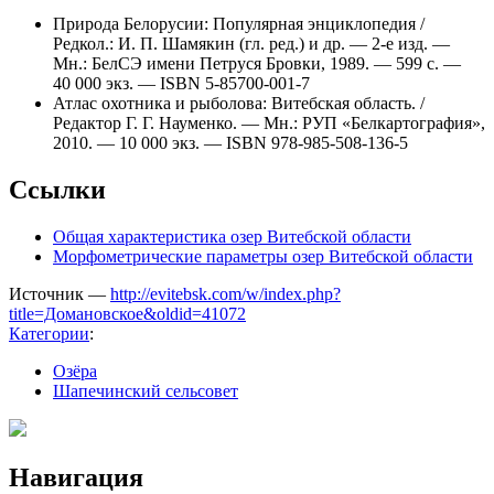
Природа Белорусии: Популярная энциклопедия /
Редкол.: И. П. Шамякин (гл. ред.) и др. — 2-е изд. —
Мн.: БелСЭ имени Петруся Бровки, 1989. — 599 с. —
40 000 экз. — ISBN 5-85700-001-7
Атлас охотника и рыболова: Витебская область. /
Редактор Г. Г. Науменко. — Мн.: РУП «Белкартография»,
2010. — 10 000 экз. — ISBN 978-985-508-136-5
Ссылки
Общая характеристика озер Витебской области
Морфометрические параметры озер Витебской области
Источник —
http://evitebsk.com/w/index.php?
title=Домановское&oldid=41072
Категории
:
Озёра
Шапечинский сельсовет
Навигация