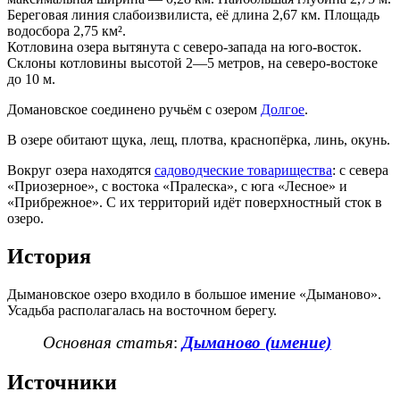
Береговая линия слабоизвилиста, её длина 2,67 км. Площадь
водосбора 2,75 км².
Котловина озера вытянута с северо-запада на юго-восток.
Склоны котловины высотой 2—5 метров, на северо-востоке
до 10 м.
Домановское соединено ручьём с озером
Долгое
.
В озере обитают щука, лещ, плотва, краснопёрка, линь, окунь.
Вокруг озера находятся
садоводческие товарищества
: с севера
«Приозерное», с востока «Пралеска», с юга «Лесное» и
«Прибрежное». С их территорий идёт поверхностный сток в
озеро.
История
Дымановское озеро входило в большое имение «Дыманово».
Усадьба располагалась на восточном берегу.
Основная статья
:
Дыманово (имение)
Источники