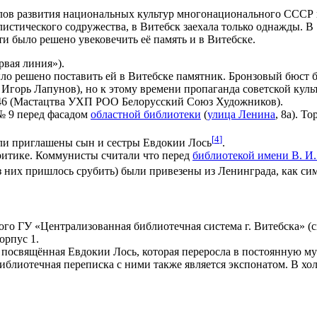
лов развития национальных культур многонационального СССР и 
стического содружества, в Витебск заехала только однажды. В 
рти было решено увековечить её память и в Витебске.
рвая линия»).
было решено поставить ей в Витебске памятник. Бронзовый бюст
 Игорь Лапунов), но к этому времени пропаганда советской куль
 46 (Мастацтва УХП РОО Белорусский Союз Художников).
№ 9 перед фасадом
областной библиотеки
(
улица Ленина
, 8а). Т
[
4
]
ыли приглашены сын и сестры Евдокии Лось
.
ритике. Коммунисты считали что перед
библиотекой имени В. И
из них пришлось срубить) были привезены из Ленинграда, как си
го ГУ «Централизованная библиотечная система г. Витебска» (
орпус 1.
 посвящённая Евдокии Лось, которая переросла в постоянную м
иотечная переписка с ними также является экспонатом. В холл