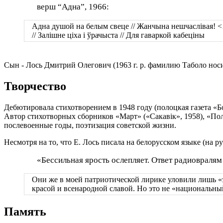
верш “Адна”, 1966:
Адна душой на белым свеце // Жанчына нешчаслівая! <
// Залішне ціха і ўрачыста // Для гаваркой кабеціны
Сын - Лось Дмитрий Олегович (1963 г. р. фамилию Таболо нос
Творчество
Дебютировала стихотворением в 1948 году (полоцкая газета «Бо
Автор стихотворных сборников «Март» («Сакавік», 1958), «Пол
послевоенные годы, поэтизация советской жизни.
Несмотря на то, что Е. Лось писала на белорусском языке (на 
«Бессильная ярость ослепляет. Ответ радиовраля
Они же в моей патриотической лирике уловили лишь «эл
красой и всенародной славой. Но это не «национальны
Память