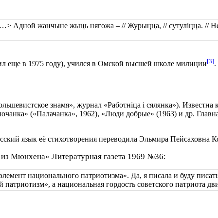
…> Адной жанчыне жыць нягожа – // Журыцца, // сутуліцца. // Н
[
3
]
ил еще в 1975 году), учился в Омской высшей школе милиции
.
льшевистское знамя», журнал «Работніца і сялянка»). Известна к
очанка» («Палачанка», 1962), «Люди добрые» (1963) и др. Главн
русский язык её стихотворения переводила Эльмира Пейсаховна К
м из Мюнхена» Литературная газета 1969 №36:
емент национального патриотизма». Да, я писала и буду писать,
й патриотизм», а национальная гордость советского патриота д