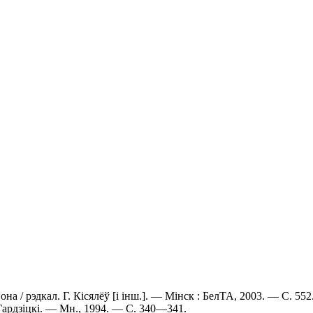
а / рэдкал. Г. Кісялёў [і інш.]. — Мінск : БелТА, 2003. — С. 552
 Гардзіцкі. — Мн., 1994. — С. 340—341.