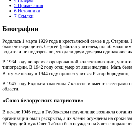
4
Галерея
5
Примечания
6
Источники
7
Ссылки
Биография
Родилась 1 марта 1929 года в крестьянской семье в д. Старин
было четверо детей: Сергей (работал учителем, погиб младшим
родители не подозревали, что дали двум дочерям одинаковое и
В 1934 году во время форсированной коллективизации, уничтоже
типографии. В 1942 году отец умер от язвы желудка. Мать был
В эту же школу в 1944 году пришел учиться Рыгор Бородулин,
В 1945 году Евдокия закончила 7 классов и вместе с сестрами
области.
«Союз белорусских патриотов»
В начале 1946 года в Глубокском педучилище возникла организ
организации были раскрыты, а их члены осуждены на сроки зак
Её будущий муж Олег Таболо был осужден на 8 лет с поражение