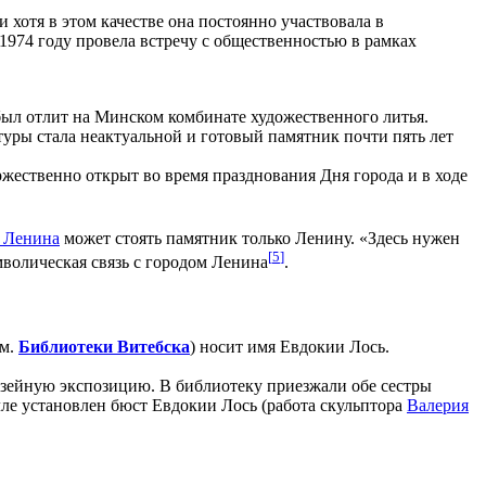
хотя в этом качестве она постоянно участвовала в
1974 году провела встречу с общественностью в рамках
 был отлит на Минском комбинате художественного литья.
туры стала неактуальной и готовый памятник почти пять лет
оржественно открыт во время празднования Дня города и в ходе
. Ленина
может стоять памятник только Ленину. «Здесь нужен
[
5
]
мволическая связь с городом Ленина
.
см.
Библиотеки Витебска
) носит имя Евдокии Лось.
узейную экспозицию. В библиотеку приезжали обе сестры
е установлен бюст Евдокии Лось (работа скульптора
Валерия