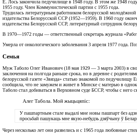
Е. Лось закончила педучилище в 1948 году. В этом же 1948 го
1955 году. Член Коммунистической партии с 1955 года.
Трудилась литературным работником белорусской молодёжной г
издательства Белорусской ССР (1952—1959). В 1960 году око
издательства Белорусской ССР, литературный сотрудник белорус
В 1970—1972 годы — ответственный секретарь журнала «Работн
Умерла от онкологического заболевания 3 апреля 1977 года. 
Семья
Муж Таболо Олег Иванович (18 мая 1929 — 3 марта 2003) в с
заключения на полгода раньше срока, но в деревне с родителями 
белорусской газете «Звязда» статью знакомой по педучилищу Ев
сообщила, что не замужем и живет в Минске с матерью в одно
Таболо стал добиваться в Верховном суде БССР, чтобы с него 
Алег Табола. Мой жыцьцяпіс:
У пашпартным стале выдалі мне новы пашпарт без адзнак
просьбай пашукаць мне якую-небудзь дзяўчыну ў Беларус
Через несколько лет они развелись и с 1965 года любовные ст