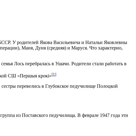
а БССР. У родителей Якова Васильевича и Натальи Яковлевны
перации), Маня, Дуня (средняя) и Маруся. Что характерно,
семья Лось перебралась в Ушачи. Родители стали работать в
[
1
]
чской СШ «Першыя крокi»
ри сестры перевелись в Глубокское педучилище Полоцкой
группа из Поставского педучилища. В феврале 1947 года эти