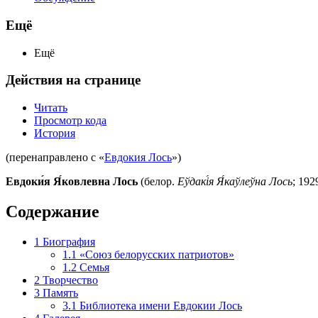
Ещё
Ещё
Действия на странице
Читать
Просмотр кода
История
(перенаправлено с «
Евдокия Лось
»)
Евдоки́я Я́ковлевна Лось
(белор.
Еўдакі́я Я́каўлеўна Лось
; 19
Содержание
1
Биография
1.1
«Союз белорусских патриотов»
1.2
Семья
2
Творчество
3
Память
3.1
Библиотека имени Евдокии Лось