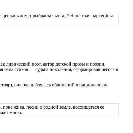
е цешыць дом, прыбраны чыста, // Нацёртыя паркеціны.
ак лирический поэт, автор детской прозы и поэзии.
ая тема стихов — судьба поколения, сформировавшегося в
отляр), она очень боялась обвинений в национализме.
 пока жива, песни о родной земле, восхищаться ее
вижет мною.