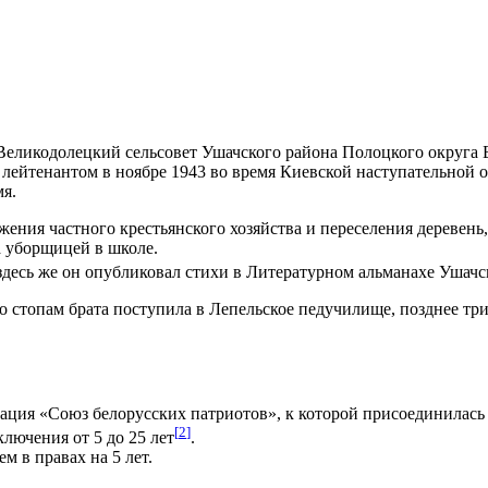
а, Великодолецкий сельсовет Ушачского района Полоцкого округ
 лейтенантом в ноябре 1943 во время Киевской наступательной о
мя.
ния частного крестьянского хозяйства и переселения деревень, 
а уборщицей в школе.
 здесь же он опубликовал стихи в Литературном альманахе Уша
 по стопам брата поступила в Лепельское педучилище, позднее т
ация «Союз белорусских патриотов», к которой присоединилась 
[
2
]
лючения от 5 до 25 лет
.
м в правах на 5 лет.