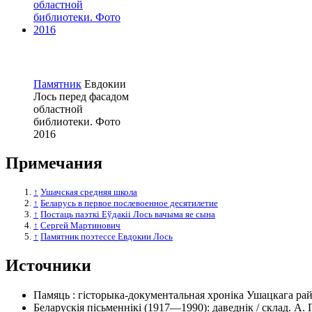
Памятник
Евдокии
Лось перед фасадом
областной
библиотеки. Фото
2016
Примечания
↑
Ушачская средняя школа
↑
Беларусь в первое послевоенное десятилетие
↑
Постаць паэткі Еўдакіі Лось вачыма яе сына
↑
Сергей Мартинович
↑
Памятник поэтессе Евдокии Лось
Источники
Памяць : гісторыка-документальная хроніка Ушацкага район
Беларускія пісьменнікі (1917—1990): даведнік / склад. А.