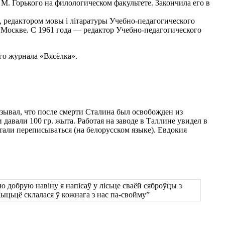
М. Горького на филологическом факультете. Закончила его в
 редактором мовы і літаратуры Учебно-педагогического
Москве. С 1961 года — редактор Учебно-педагогического
го журнала «Вясёлка».
ывал, что после смерти Сталина был освобожден из
и давали 100 гр. жыта. Работая на заводе в Таллине увидел в
стали переписываться (на белорусском языке). Евдокия
ю добрую навіну я напісаў у лісьце сваёй сяброўцы з
Жыцьцё склалася ў кожнага з нас па-свойму”