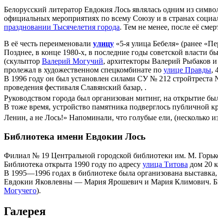
Белорусский литератор Евдокия Лось являлась одним из симво
официальных мероприятиях по всему Союзу и в странах социали
праздновании Тысячелетия города
. Тем не менее, после её сме
В её честь переименовали
улицу
«5-я улица Бебеля» (ранее «Пе
Позднее, в конце 1980-х, в последние годы советской власти 
(скульптор
Валерий Могучий
, архитекторы Валерий Рыбаков и
пролежал в художественном спецкомбинате по
улице Правды
,
В 1996 году он был установлен силами СУ № 212 стройтреста 
проведения фестиваля Славянский базар, .
Руководством города был организован митинг, на открытие б
В тоже время, устройство памятника подверглось публичной к
Ленин, а не Лось!» Напоминали, что голубые ели, (несколько 
Библиотека имени Евдокии Лось
Филиал № 19 Центральной городской библиотеки им. М. Горько
Библиотека открыта 1990 году по адресу
улица Титова
дом 20 к
В 1995—1996 годах в библиотеке была организована выставка,
Евдокии Яковлевны — Мария Ярошевич и Мария Климович. Библ
Могучего
).
Галерея