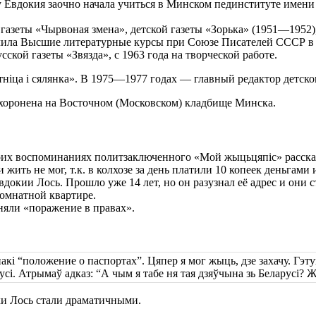
ду Евдокия заочно начала учиться в Минском пединституте имени 
азеты «Чырвоная змена», детской газеты «Зорька» (1951—1952),
нчила Высшие литературные курсы при Союзе Писателей СССР в 
ской газеты «Звязда», с 1963 года на творческой работе.
іца і сялянка». В 1975—1977 годах — главный редактор детско
Похоронена на Восточном (Московском) кладбище Минска.
воих воспоминаниях политзаключенного «Мой жыцьцяпіс» рассказ
жить не мог, т.к. в колхозе за день платили 10 копеек деньгами 
докии Лось. Прошло уже 14 лет, но он разузнал её адрес и они 
комнатной квартире.
сняли «поражение в правах».
і “положение о паспортах”. Цяпер я мог жыць, дзе захачу. Гэту
і. Атрымаў адказ: “А чым я табе ня тая дзяўчына зь Беларусі? 
ихи Лось стали драматичными.