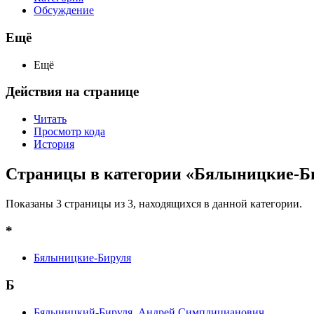
Обсуждение
Ещё
Ещё
Действия на странице
Читать
Просмотр кода
История
Страницы в категории «Бялыницкие-Б
Показаны 3 страницы из 3, находящихся в данной категории.
*
Бялыницкие-Бируля
Б
Бялыницкий-Бируля, Андрей Симплицианович