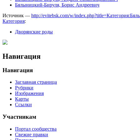
Бялыницкий-Бируля, Борис Андреевич
Источник —
http://evitebsk.com/w/index.php?title=Категория:
Категория
:
Дворянские роды
Навигация
Навигация
Заглавная страница
Рубрики
Изображения
Карты
Ссылки
Участникам
Портал сообщества
Свежие правки