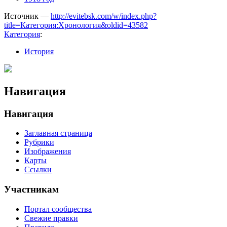
Источник —
http://evitebsk.com/w/index.php?
title=Категория:Хронология&oldid=43582
Категория
:
История
Навигация
Навигация
Заглавная страница
Рубрики
Изображения
Карты
Ссылки
Участникам
Портал сообщества
Свежие правки