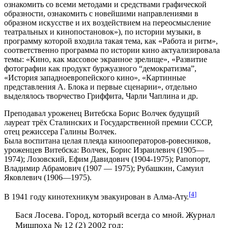
ознакомить со всеми методами и средствами графической
образности, ознакомить с новейшими направлениями в
образном искусстве и их воздействием на переосмысление
театральных и кинопостановок»), по истории музыки, в
программу которой входила такая тема, как «Работа и ритм»,
соответственно программа по истории кино актуализировала
темы: «Кино, как массовое экранное зрелище», «Развитие
фотографии как продукт буржуазного “демократизма”,
«История западноевропейского кино», «Картинные
представления А. Блока и первые сценарии», отдельно
выделялось творчество Гриффита, Чарли Чаплина и др.
Преподавал уроженец Витебска Борис Волчек будущий
лауреат трёх Сталинских и Государственной премии СССР,
отец режиссера Галины Волчек.
Была воспитана целая плеяда кинооператоров-ровесников,
уроженцев Витебска: Волчек, Борис Израилевич (1905—
1974); Лозовский, Ефим Давидович (1904-1975); Рапопорт,
Владимир Абрамович (1907 — 1975); Рубашкин, Самуил
Яковлевич (1906—1975).
[
4
]
В 1941 году кинотехникум эвакуирован в Алма-Ату.
Бася Лосева. Город, который всегда со мной. Журнал
Мишпоха № 12 (2) 2002 год: