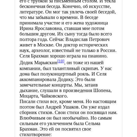
его с трубкой за письменным столом. И текла
бесконечная беседа. Конечно, об искусстве,
литературе. Он мог так увлечь своей беседой,
что мы забывали о времени. В беседе
принимала участие и его жена художница
Ирина Ярославовна, ставшая мне потом
большим другом. Их сыну тогда было всего
полтора года. Сейчас Владислав Петрович
живет в Москве. Он доктор исторических
наук, археолог, известный не только в России.
Селя Брахман хорошо играла на пианино.
[
10
]
Додик Марьяскин
, он тоже из нашей
компании, был талантливый скрипач. У нас
дома был полуконцертный рояль. И Селя
аккомпанировала Додику. Это были
замечательные концерты. Мы, затаив
дыхание, слушали в произведения Шопена,
Моцарта, Чайковского.
Писали стихи все, кроме меня. Но настоящим
поэтом был Андрей Ушаков. Он уже издал
сборник стихов. Свои стихи он посвящал нам.
Влюбчивым он был необычайно. Но самым
сильным его увлечением была Сельма
Брахман. Это ей он посвятил свое
стихотворение: