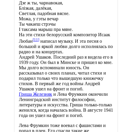
Дзе ж ты, чарнавокая,
Блiзкая, далёкая,
Светлая, падобная вясне.
Можа, у гэты вечар
Ты чакаеш стрэчы
I таксама марыш пра мяне.
На эти стихи белорусский композитор Исаак
[
11
]
Любан
написал музыку. И эта песня о
большой и яркой любви долго исполнялась по
радио и на концертах.
Андрей Ушаков. Последний раз я видела его в
1939 году. Он был в Минске и пришел ко мне.
Мы долго вспоминали юность. Он
рассказывал о своих планах, читал стихи и
подарил только что вышедшую книжечку
стихов. В первый же год войны Андрей
Ушаков ушел на фронт и погиб.
Гриша Железняк
и Лева Фрумкин окончили
Ленинградский институт философии,
литературы и искусства. Гриша только-только
женился, когда началась война. В августе 1941
года он ушел на фронт и погиб.
Лева Фрумкин тоже воевал с фашистами и
попал в плен. Его спасли такие же