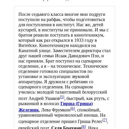
После седьмого класса многие мои подруги
поступили на рабфак, чтобы подготовиться
для поступления в институт. Нас же, детей
кустарей, в институты не принимали. И мы с
братом решили поступать в кинотехникум,
который как раз открылся в 1933 году в
Витебске. Кинотехникум находился на
Канатной улице. Заместителем директора стал
друг нашей семьи Исаак Давидович Пэн, и
нас приняли. Брат поступил на сценарное
отделение, а я – на техническое. Техническое
отделение готовило специалистов по
установке и эксплуатации звуковой
аппаратуры. Я дружила с ребятами со
сценарного отделения. На сценарном
учились: молодой талантливый белорусский
[
5
]
поэт Андрей Ушаков
, быстрый, как ртуть, с
рыжинкой в волосах
Гирша (Гриша)
[
6
]
Железняк
, Лева Фрумкин
, спокойный,
уравновешенный черноволосый юноша. На
[
7
]
сценарное отделение пришел Гриша Релес
,
[
8
]
еврейский поэт.
Селя Брахман
, Нека