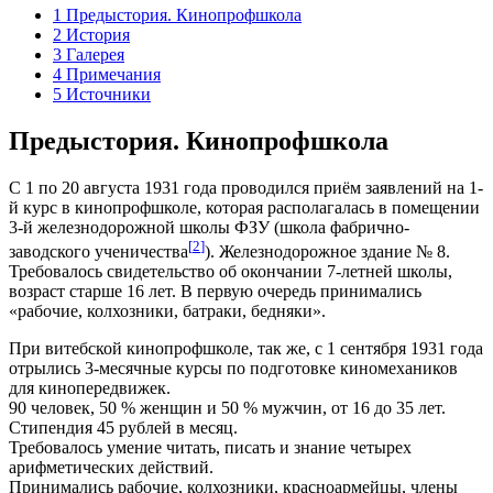
1
Предыстория. Кинопрофшкола
2
История
3
Галерея
4
Примечания
5
Источники
Предыстория. Кинопрофшкола
С 1 по 20 августа 1931 года проводился приём заявлений на 1-
й курс в кинопрофшколе, которая располагалась в помещении
3-й железнодорожной школы ФЗУ (школа фабрично-
[
2
]
заводского ученичества
). Железнодорожное здание № 8.
Требовалось свидетельство об окончании 7-летней школы,
возраст старше 16 лет. В первую очередь принимались
«рабочие, колхозники, батраки, бедняки».
При витебской кинопрофшколе, так же, с 1 сентября 1931 года
отрылись 3-месячные курсы по подготовке киномехаников
для кинопередвижек.
90 человек, 50 % женщин и 50 % мужчин, от 16 до 35 лет.
Стипендия 45 рублей в месяц.
Требовалось умение читать, писать и знание четырех
арифметических действий.
Принимались рабочие, колхозники, красноармейцы, члены