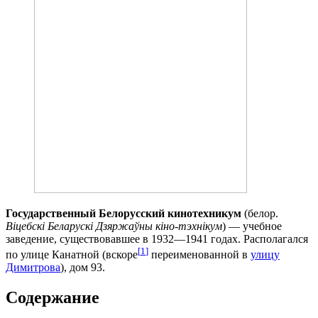
Государственный Белорусский кинотехникум
(белор.
Віцебскі Беларускі Дзяржаўны кіно-тэхнікум
) — учебное
заведение, существовавшее в 1932—1941 годах. Располагался
[
1
]
по улице Канатной (вскоре
переименованной в
улицу
Димитрова
), дом 93.
Содержание