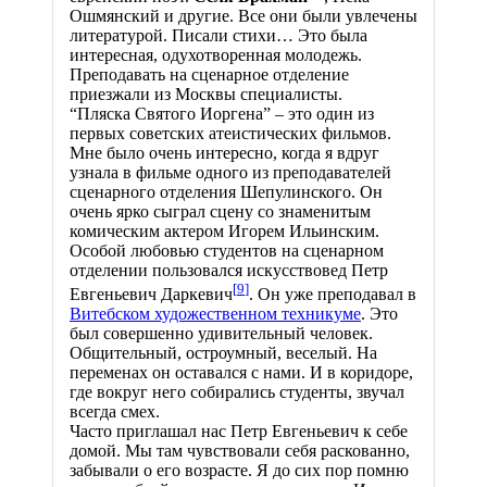
Ошмянский и другие. Все они были увлечены
литературой. Писали стихи… Это была
интересная, одухотворенная молодежь.
Преподавать на сценарное отделение
приезжали из Москвы специалисты.
“Пляска Святого Иоргена” – это один из
первых советских атеистических фильмов.
Мне было очень интересно, когда я вдруг
узнала в фильме одного из преподавателей
сценарного отделения Шепулинского. Он
очень ярко сыграл сцену со знаменитым
комическим актером Игорем Ильинским.
Особой любовью студентов на сценарном
отделении пользовался искусствовед Петр
[
9
]
Евгеньевич Даркевич
. Он уже преподавал в
Витебском художественном техникуме
. Это
был совершенно удивительный человек.
Общительный, остроумный, веселый. На
переменах он оставался с нами. И в коридоре,
где вокруг него собирались студенты, звучал
всегда смех.
Часто приглашал нас Петр Евгеньевич к себе
домой. Мы там чувствовали себя раскованно,
забывали о его возрасте. Я до сих пор помню