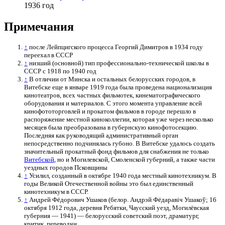
1936 год
Примечания
↑
после Лейпцигского процесса Георгий Димитров в 1934 году
переехал в СССР
↑
низший (основной) тип профессионально-технической школы в
СССР с 1918 по 1940 год
↑
В отличии от Минска и остальных белорусских городов, в
Витебске еще в январе 1919 года была проведена национализация
кинотеатров, всех частных фильмотек, кинематографического
оборудования и материалов. С этого момента управление всей
кинофототорговлей и прокатом фильмов в городе перешло в
распоряжение местной киноколлегии, которая уже через несколько
месяцев была преобразована в губернскую кинофотосекцию.
Последняя как руководящий административный орган
непосредственно подчинялась губоно. В Витебске удалось создать
значительный прокатный фонд фильмов для снабжения не только
Витебской
, но и Могилевской, Смоленской губерний, а также части
уездных городов Псковщины
↑
Усилил, созданный в октябре 1940 года местный кинотехникум. В
годы Великой Отечественной войны это был единственный
кинотехникум в СССР.
↑
Андрей Фёдорович Ушаков (белор. Андрэй Фёдаравіч Ушакоў; 16
октября 1912 года, деревня Ребятки, Чаусский уезд, Могилёвская
губерния — 1941) — белорусский советский поэт, драматург,
критик, переводчи