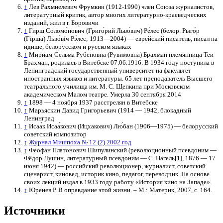
↑
Лев Рахмиелевич Фрумкин (1912-1990) член Союза журналистов,
литературный критик, автор многих литературно-краеведческих
изданий, жил в г. Боровичи
↑
Гирш Соломо́нович (Григо́рий Льво́вич) Ре́лес (белор. Рыго́р
(Гірша) Льво́віч Рэ́лес; 1913—2004) — еврейский писатель, писал на
идише, белорусском и русском языках
↑
Мириам-Сельма Рубеновна (Рувимовна) Брахман племянница Теи
Брахман, родилась в Витебске 07.06.1916. В 1934 году поступила в
Ленинградский государственный университет на факультет
иностранных языков и литературы. 65 лет преподаватель Высшего
театрального училища им. М. С. Щепкина при Московском
академическом Малом театре. Умерла 30 сентября 2014
↑
1898 — 4 ноября 1937 расстрелян в Витебске
↑
Марьяскин Давид Григорьевич (1914 — 1942, блокадный
Ленинград
↑
Исаа́к Исаа́кович (Ицхакович) Лю́бан (1906—1975) — белорусский
советский композитор
↑
Журнал Мишпоха № 12 (2) 2002 год
↑
Феофан Платонович Шипулинский (революционный псевдоним —
Фёдор Лушин, литературный псевдоним — С. Нагель[1], 1876 — 17
июня 1942) — российский революционер, журналист, советский
сценарист, киновед, историк кино, педагог, переводчик. На основе
своих лекций издал в 1933 году работу «История кино на Западе».
↑
Юренев Р. В оправдание этой жизни. – М.: Материк, 2007, с. 164.
Источники