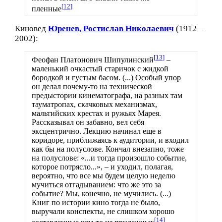
[
12
]
пленные
Киновед
Юренев, Ростислав Николаевич
(1912—
2002):
[
13
]
Феофан Платонович Шипулинский
–
маленький очкастый старичок с жидкой
бородкой и густым басом. (...) Особый упор
он делал почему-то на технической
предыстории кинематографа, на разных там
тауматропах, скачковых механизмах,
мальтийских крестах и ружьях Марея.
Рассказывал он забавно, вел себя
эксцентрично. Лекцию начинал еще в
коридоре, приближаясь к аудитории, и входил
как бы на полуслове. Кончал внезапно, тоже
на полуслове: «...и тогда произошло событие,
которое потрясло...», – и уходил, полагая,
вероятно, что все мы будем целую неделю
мучиться отгадыванием: что же это за
событие? Мы, конечно, не мучились. (...)
Книг по истории кино тогда не было,
выручали конспекты, не слишком хорошо
[
14
]