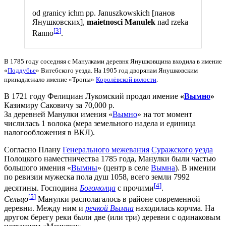
od granicy ichm pp. Januszkowskich [панов
Янушковских],
maietnosci Manulek
nad rzeka
[
3
]
Ranno
.
В 1785 году соседняя с Манулками деревня Янушковщина входила в имение
«
Поддубье
» Витебского уезда. На 1905 год дворянам Янушковским
принадлежало имение «Тропы»
Королёвской волости
.
В 1721 году Фелициан Лукомский продал имение
«
Вымно
»
Казимиру Саковичу за 70,000 р.
За деревней Манулки имения «
Вымно
» на тот момент
числилась 1 волока (мера земельного надела и единица
налогообложения в ВКЛ).
Согласно Плану
Генерального межевания
Суражского уезда
Полоцкого наместничества 1785 года, Манулки были частью
большого имения «
Вымны
» (центр в селе
Вымна
). В имении
по ревизии мужеска пола душ 1058, всего земли 7992
[
4
]
десятины. Господина
Богомолца
с прочими
.
[
5
]
Сельцо
Манулки располагалось в районе современной
деревни. Между ним и
речкой Вымна
находилась корчма. На
другом берегу реки были две (или три) деревни с одинаковым