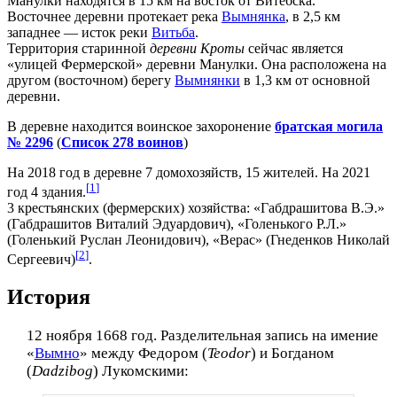
Манулки находятся в 15 км на восток от Витебска.
Восточнее деревни протекает река
Вымнянка
, в 2,5 км
западнее — исток реки
Витьба
.
Территория старинной
деревни Кроты
сейчас является
«улицей Фермерской» деревни Манулки. Она расположена на
другом (восточном) берегу
Вымнянки
в 1,3 км от основной
деревни.
В деревне находится воинское захоронение
братская могила
№ 2296
(
Список 278 воинов
)
На 2018 год в деревне 7 домохозяйств, 15 жителей. На 2021
[
1
]
год 4 здания.
3 крестьянских (фермерских) хозяйства: «Габдрашитова В.Э.»
(Габдрашитов Виталий Эдуардович), «Голенького Р.Л.»
(Голенький Руслан Леонидович), «Верас» (Гнеденков Николай
[
2
]
Сергеевич)
.
История
12 ноября 1668 год. Разделительная запись на имение
«
Вымно
» между Федором (
Teodor
) и Богданом
(
Dadzibog
) Лукомскими: