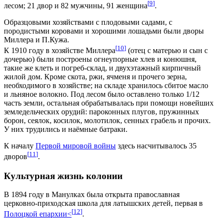
[
9
]
лесом; 21 двор и 82 мужчины, 91 женщина
.
Образцовыми хозяйствами с плодовыми садами, с
породистыми коровами и хорошими лошадьми были дворы
Миллера и П.Кужа.
[
10
]
К 1910 году в хозяйстве Миллера
(отец с матерью и сын с
дочерью) были построены огнеупорные хлев и конюшня,
такие же клеть и погреб-склад, и двухэтажный кирпичный
жилой дом. Кроме скота, ржи, ячменя и прочего зерна,
необходимого в хозяйстве; на складе хранилось сбитое масло
и льняное волокно. Под лесом было оставлено только 1/12
часть земли, остальная обрабатывалась при помощи новейших
земледельческих орудий: пароконных плугов, пружинных
борон, сеялок, косилок, молотилок, сенных грабель и прочих.
У них трудились и наёмные батраки.
К началу
Первой мировой войны
здесь насчитывалось 35
[
11
]
дворов
.
Культурная жизнь колонии
В 1894 году в Манулках была открыта православная
церковно-приходская школа для латышских детей, первая в
[
12
]
Полоц­кой епар­хии<
.