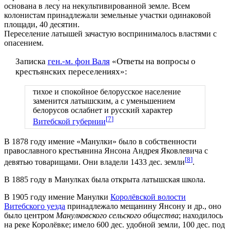
основана в лесу на некультивированной земле. Всем
колонистам принадлежали земельные участки одинаковой
площади, 40 десятин.
Переселение латышей зачастую воспринималось властями с
опасением.
Записка
ген.-м. фон Валя
«Ответы на вопросы о
крестьянских переселениях»:
тихое и спокойное белорусское население
заменится латышским, а с уменьшением
белорусов ослабнет и русский характер
[
7
]
Витебской губернии
В 1878 году имение «Манулки» было в собственности
православного крестьянина Янсона Андрея Яковлевича с
[
8
]
девятью товарищами. Они владели 1433 дес. земли
.
В 1885 году в Манулках была открыта латышская школа.
В 1905 году имение Манулки
Королёвской волости
Витебского уезда
принадлежало мещанину Янсону и др., оно
было центром
Манулковского сельского общества
; находилось
на реке Королёвке; имело 600 дес. удобной земли, 100 дес. под