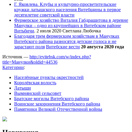
Г. Яковлева. Клубы и культурно-просветительские
кружки латышского населения Витебщины в первое
десятилетие советской власти
Фермерское хозяйство Виталия Габдрашитова в деревне
Манулки – одно из крупнейших в Витебском районе
Витьбичи
. 2 июля 2020 Светлана Любочка
Благодаря трем фермерским хозяйствам в Манулках
Витебского района разносятся детские голоса и не
зарастают поля
Витебские вести
20 августа 2020 года
Источник —
http://evitebsk.com/w/index.php?
title=Манулки&oldid=44536
Категории
:
Населённые пункты окрестностей
Королёвская волость
Латыши
Вымнянский сельсовет
Братские могилы Витебского района
Воинские захоронения Витебского района
Памятники Великой Отечественной войны