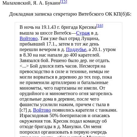
[
15
]
Малаховский, Я. А. Букаин
Докладная записка секретарю Витебского ОК КП(б)Б:
[
16
]
В ночь на 19.1.43 г. бригада Кресика
вышла за шоссе Витебск—
Сураж
в д.
Войтово
. Там уже был отряд Лущина,
прибывший 17.1., затем в тот же день
перешли вечером в д.
Поддубье
, а 20.1. утром
в 8.30 на нас напали до 400 карателей.
Завязался бой. Решено было дер. не отдать.
<...> Бой длился пять часов. Несмотря на
превосходство в силе и технике, немцы не
могли ворваться в деревню до тех пор, пока
не применили артиллерию и батальонные
минометы, чего партизаны не имели. От
орудийного и минометного огня загорелись
отдельные дома в деревне, после чего
фашисты усилили нажим, причем с тыла в
[с?] д.
Войтово
появились каратели с танками.
Израсходовав 50% боеприпасов и опасаясь
окружения тов. Кресик подал команду об
отходе бригады в д. Манулки. Он меня
попросил организовать в первую очередь