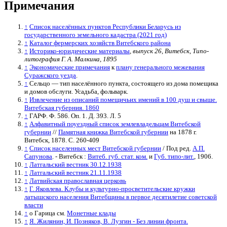
Примечания
↑
Список населённых пунктов Республики Беларусь из
государственного земельного кадастра (2021 год)
↑
Каталог фермерских хозяйств Витебского района
↑
Историко-юридические материалы
, выпуск 26, Витебск, Типо-
литография Г. А. Малкина, 1895
↑
Экономические примечания
к
плану генерального межевания
Суражского уезда
.
↑
Сельцо — тип населённого пункта, состоящего из дома помещика
и домов обслуги. Усадьба, фольварк.
↑
Извлечение из описаний помещичьих имений в 100 душ и свыше.
Витебская губерния. 1860
↑
ГАРФ. Ф. 586. Оп. 1. Д. 393. Л. 5
↑
Алфавитный поуездный список землевладельцам Витебской
губернии
//
Памятная книжка Витебской губернии
на 1878 г.
Витебск, 1878. С. 260-409
↑
Список населенных мест Витебской губернии
/ Под ред.
А.П.
Сапунова
. - Витебск :
Витеб. губ. стат. ком.
и
Губ. типо-лит.
, 1906.
↑
Латгальский вестник 30.12.1938
↑
Латгальский вестник 21.11.1938
↑
Латвийская православная церковь
↑
Г. Яковлева. Клубы и культурно-просветительские кружки
латышского населения Витебщины в первое десятилетие советской
власти
↑
о Гарица см.
Монетные клады
↑
Я. Жилянин, И. Позняков, В. Лузгин - Без линии фронта.