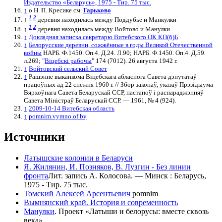
Издательство «Беларусь», 1975 - Тир. 75 тыс.
↑
о Н. П. Кресике см.
Гарьково
1
2
↑
деревня находилась между Поддубье и Манкулки
1
2
↑
деревня находилась между Войтово и Манулки
↑
Докладная записка секретарю Витебского ОК КП(б)Б
↑
Белорусские деревни, сожжённые в годы Великой Отечественной
войны
НАРБ. Ф.1450. Оп.4. Д.24. Л.90; НАРБ. Ф.1450. Оп.4. Д.59.
л.269; "
Вiцебскi рабочы
" 174 (7012). 26 августа 1942 г.
↑
Войтовский сельский Совет
↑
Рашэнне выканкома Віцебскага абласнога Савета дэпутатаў
працоўных ад 22 снежня 1960 г. // Збор законаў, указаў Прэзідыума
Вярхоўнага Савета Беларускай ССР, пастаноў і распараджэнняў
Савета Міністраў Беларускай ССР. — 1961, № 4 (924).
↑
2009-10-14 Витебская область
↑
pomnim.vymno.of.by
Источники
Латышские колонии в Беларуси
Я. Жилянин, И. Позняков, В. Лузгин - Без линии
фронта
Лит. запись А. Колосова. — Минск : Беларусь,
1975 - Тир. 75 тыс.
Томский Алексей Арсентьевич
pomnim
Вымнянский край. История и современность
Манулки
. Проект «Латыши и белорусы: вместе сквозь
века»