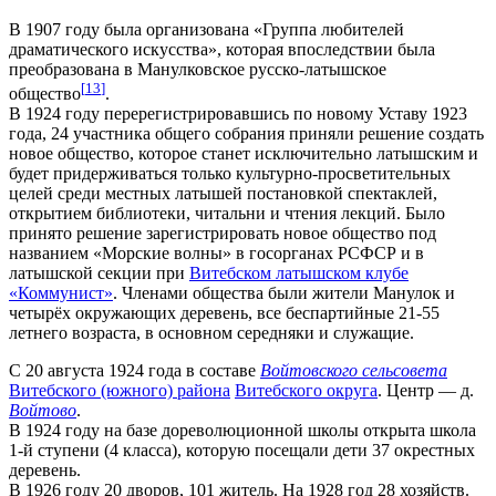
В 1907 году была организована «Группа любителей
драматического искусства», которая впоследствии была
преобразована в Манулковское русско-латышское
[
13
]
общество
.
В 1924 году перерегистрировавшись по новому Уставу 1923
года, 24 участника общего собрания приняли решение создать
новое общество, которое станет исключительно латышским и
будет придерживаться только культурно-просветительных
целей среди местных латышей постановкой спектаклей,
открытием библиотеки, читальни и чтения лекций. Было
принято решение зарегистрировать новое общество под
названием «Морские волны» в госорганах РСФСР и в
латышской секции при
Витебском латышском клубе
«Коммунист»
. Членами общества были жители Манулок и
четырёх окружающих деревень, все беспартийные 21-55
летнего возраста, в основном середняки и служащие.
С 20 августа 1924 года в составе
Войтовского сельсовета
Витебского (южного) района
Витебского округа
. Центр — д.
Войтово
.
В 1924 году на базе дореволюционной школы открыта школа
1-й ступени (4 класса), которую посещали дети 37 окрестных
деревень.
В 1926 году 20 дворов, 101 житель. На 1928 год 28 хозяйств.