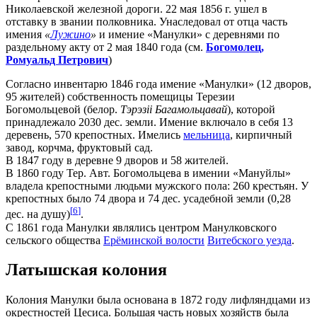
Николаевской железной дороги. 22 мая 1856 г. ушел в
отставку в звании полковника. Унаследовал от отца часть
имения
«
Лужино
»
и имение «Манулки» с деревнями по
раздельному акту от 2 мая 1840 года (см.
Богомолец,
Ромуальд Петрович
)
Согласно инвентарю 1846 года имение «Манулки» (12 дворов,
95 жителей) собственность помещицы Терезии
Богомольцевой (белор.
Тэрэзіі Багамольцавай
), которой
принадлежало 2030 дес. земли. Имение включало в себя 13
деревень, 570 крепостных. Имелись
мельница
, кирпичный
завод, корчма, фруктовый сад.
В 1847 году в деревне 9 дворов и 58 жителей.
В 1860 году Тер. Авт. Богомольцева в имении «Мануйлы»
владела крепостными людьми мужского пола: 260 крестьян. У
крепостных было 74 двора и 74 дес. усадебной земли (0,28
[
6
]
дес. на душу)
.
С 1861 года Манулки являлись центром Манулковского
сельского общества
Ерёминской волости
Витебского уезда
.
Латышская колония
Колония Манулки была основана в 1872 году лифляндцами из
окрестностей Цесиса. Большая часть новых хозяйств была