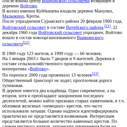
После войны центр
Войтовского сельсовета
возвращен в
деревню
Войтово
.
В колхоз имении Куйбышева входили деревни Манулки,
Малыжино
, Кроты.
После упразднения Суражского района 20 февраля 1960 года,
[
21
]
Войтовский сельсовет
в составе
Витебского района
.
. 22
декабря 1960 года
Войтовский сельсовет
упразднен, Войтово
вошло в состав новоорганизованного
Вымнянского
[
22
]
сельсовета
.
В 1969 году 123 жителя, в 1999 году — 66 человек.
На 1 января 2003 г. было 7 дворов и 9 жителей. Деревня в
составе сельскохозяйственного производственного
кооператива «
Войтово
».
[
23
]
По переписи 2009 года проживало 13 человек
.
Общественный транспорт не ходит, просёлочная дорога
тупиковая.
В деревне имеется два кладбища. Одно современное, а на
втором, хотя и преобладают захоронения последних
десятилетий, можно найти признаки старых памятников, в т.ч.
обломков железных «немецких» крестов, что часто
использовали латыши. Однако надписи идентифицировать
практически не представляется возможным. Интересным
представляется большое количество каменных крестов. По
словам местного жителя, латышские захоронения были на