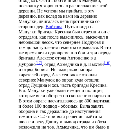
отход хоз. части - обоз и штаб в Манулки,
поскольку я хорошо знал расположение этой
деревни. Не успели мы прибыть в эту
деревню, как вслед за нами на деревню
Манулки, двигалась цепь противника со
стороны дер.
Войтова
. Путь отхода на
Манулки бригаде Кресика был отрезан и он с
отрядами, как после выяснилось, выскочил в
небольшой лесок, что севернее Поддубья и
там до наступления темноты скрывался. В это
же время вели одновременно бои и три отряда
бригады Алексея: отряд Антоненко в д.
[
17
]
[
18
]
Дуброво
, отряд Ахмедчика в д. Пыхтеи
,
и отряд Бориса. Не выдержав напора
карателей отряд Алексея также отошли
севернее Манулок во овраг, куда отошли
отряд Лущина и хоз. часть бригады Кресика.
В д. Манулки уже были немцы и полиция,
которые вели обстрел по скоплению партизан.
В этом овраге насчитывалось до 800 партизан
и более 100 подвод - обозных. Была занята
оборона и так держались до наступления
темноты. <...> приняли решение выйти за
шоссе и реку Двину и вывод отряда и обоза
возложили на тов. Ахмедчика, что им было и