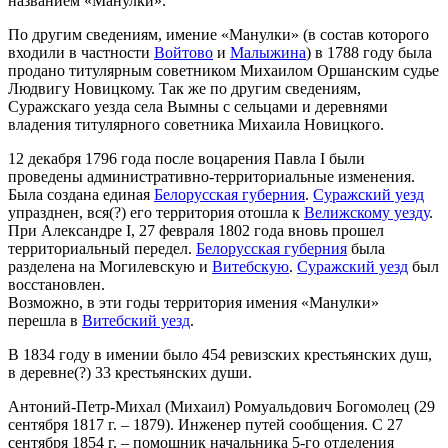
названием «Манулки».
По другим сведениям, имение «Манулки» (в состав которого
входили в частности
Войтово
и
Малыжина
) в 1788 году была
продано титулярным советником Михаилом Оршанским судье
Людвигу Новицкому. Так же по другим сведениям,
Суражскаго уезда села Вымны с сельцами и деревнями
владения титулярного советника Михаила Новицкого.
12 декабря 1796 года после воцарения Павла I были
проведены административно-территориальные изменения.
Была создана единая
Белорусская губерния
.
Суражский уезд
упразднен, вся(?) его территория отошла к
Велижскому уезду
.
При Александре I, 27 февраля 1802 года вновь прошел
территориальный передел.
Белорусская губерния
была
разделена на Могилевскую и
Витебскую
.
Суражский уезд
был
восстановлен.
Возможно, в эти годы территория имения «
Манулки
»
перешла в
Витебский уезд
.
В 1834 году в имении было 454 ревизских крестьянских душ,
в деревне(?) 33 крестьянских души.
Антоний-Петр-Михал (Михаил) Ромуальдович Богомолец (29
сентября 1817 г. – 1879). Инженер путей сообщения. С 27
сентября 1854 г. – помощник начальника 5-го отделения