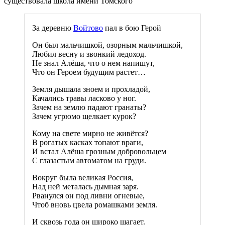
существовала школа имени Томского
За деревню
Войтово
пал в бою Герой
Он был мальчишкой, озорным мальчишкой,
Любил весну и звонкий ледоход.
Не знал Алёша, что о нем напишут,
Что он Героем будущим растет…
Земля дышала зноем и прохладой,
Качались травы ласково у ног.
Зачем на землю падают гранаты?
Зачем угрюмо щелкает курок?
Кому на свете мирно не живётся?
В рогатых касках топают враги,
И встал Алёша грозным добровольцем
С глазастым автоматом на груди.
Вокруг была великая Россия,
Над ней металась дымная заря.
Рванулся он под ливни огневые,
Чтоб вновь цвела ромашками земля.
И сквозь года он широко шагает.