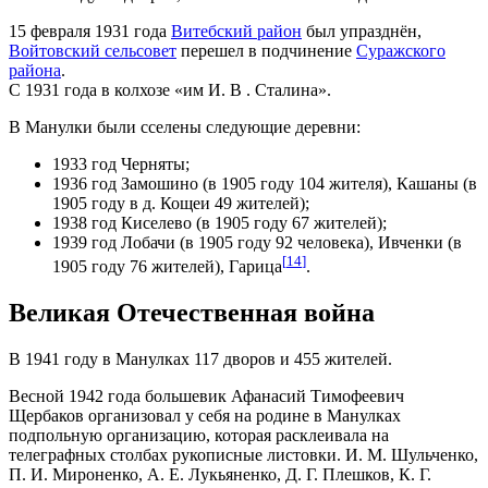
15 февраля 1931 года
Витебский район
был упразднён,
Войтовский сельсовет
перешел в подчинение
Суражского
района
.
С 1931 года в колхозе «им И. В . Сталина».
В Манулки были сселены следующие деревни:
1933 год Черняты;
1936 год Замошино (в 1905 году 104 жителя), Кашаны (в
1905 году в д. Кощеи 49 жителей);
1938 год Киселево (в 1905 году 67 жителей);
1939 год Лобачи (в 1905 году 92 человека), Ивченки (в
[
14
]
1905 году 76 жителей), Гарица
.
Великая Отечественная война
В 1941 году в Манулках 117 дворов и 455 жителей.
Весной 1942 года большевик Афанасий Тимофеевич
Щербаков организовал у себя на родине в Манулках
подпольную организацию, которая расклеивала на
телеграфных столбах рукописные листовки. И. М. Шульченко,
П. И. Мироненко, А. Е. Лукьяненко, Д. Г. Плешков, К. Г.