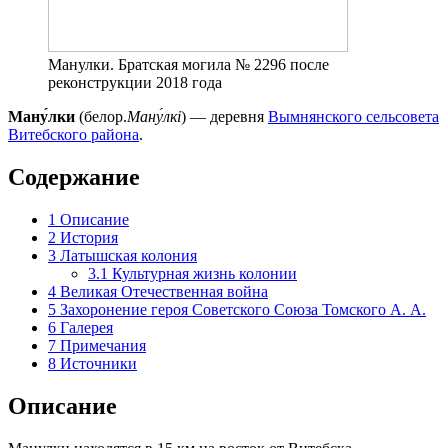
Манулки. Братская могила № 2296 после
реконструкции 2018 года
Ману́лки
(белор.
Ману́лкі
) — деревня
Вымнянского сельсовета
Витебского района
.
Содержание
1
Описание
2
История
3
Латышская колония
3.1
Культурная жизнь колонии
4
Великая Отечественная война
5
Захоронение героя Советского Союза Томского А. А.
6
Галерея
7
Примечания
8
Источники
Описание