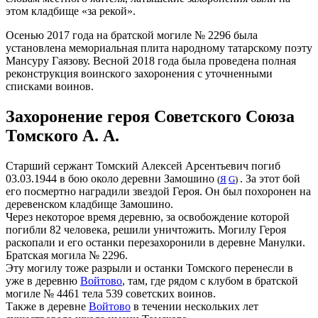
этом кладбище «за рекой».
Осенью 2017 года на братской могиле № 2296 была
установлена мемориальная плита народному татарскому поэту
Мансуру Гаязову. Весной 2018 года была проведена полная
реконструкция воинского захоронения с уточненными
списками воинов.
Захоронение героя Советского Союза
Томского А. А.
Старший сержант Томский Алексей Арсентьевич погиб
03.03.1944 в бою около деревни Замошино
. За этот бой
(
Я
G
)
его посмертно наградили звездой Героя. Он был похоронен на
деревенском кладбище Замошино.
Через некоторое время деревню, за освобождение которой
погибли 82 человека, решили уничтожить. Могилу Героя
раскопали и его останки перезахоронили в деревне Манулки.
Братская могила № 2296.
Эту могилу тоже разрыли и останки Томского перенесли в
уже в деревню
Войтово
, там, где рядом с клубом в братской
могиле № 4461 тела 539 советских воинов.
Также в деревне
Войтово
в течении нескольких лет