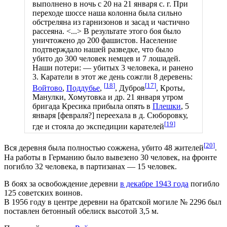
выполнено в ночь с 20 на 21 января с. г. При
переходе шоссе наша колонна была сильно
обстреляна из гарнизонов и засад и частично
рассеяна. <...> В результате этого боя было
уничтожено до 200 фашистов. Население
подтверждало нашей разведке, что было
убито до 300 человек немцев и 7 лошадей.
Наши потери: — убитых 3 человека, и ранено
3. Каратели в этот же день сожгли 8 деревень:
[
18
]
[
17
]
Войтово
,
Поддубье
,
, Дубров
, Кроты,
Манулки, Хомутовка и др. 21 января утром
бригада Кресика прибыла опять в
Плешки
, 5
января [февраля?] переехала в д. Сюборовку,
[
19
]
где и стояла до экспедиции карателей
[
20
]
Вся деревня была полностью сожжена, убито 48 жителей
.
На работы в Германию было вывезено 30 человек, на фронте
погибло 32 человека, в партизанах — 15 человек.
В боях за освобождение деревни
в декабре 1943 года
погибло
125 советских воинов.
В 1956 году в центре деревни на братской могиле № 2296 был
поставлен бетонный обелиск высотой 3,5 м.