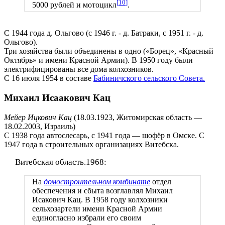
[
10
]
5000 рублей и мотоцикл
.
С 1944 года д. Ольгово (с 1946 г. - д. Батраки, с 1951 г. - д.
Ольгово).
Три хозяйства были объединены в одно («Борец», «Красный
Октябрь» и имени Красной Армии). В 1950 году были
электрифицированы все дома колхозников.
С 16 июля 1954 в составе
Бабиничского сельского Совета.
Михаил Исаакович Кац
Мейер Ицкович Кац
(18.03.1923, Житомирская область —
18.02.2003, Израиль)
С 1938 года автослесарь, с 1941 года — шофёр в Омске. С
1947 года в строительных организациях Витебска.
Витебская область.1968:
На
домостроительном комбинате
отдел
обеспечения и сбыта возглавлял Михаил
Исакович Кац. В 1958 году колхозники
сельхозартели имени Красной Армии
единогласно избрали его своим