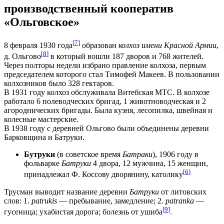
производственный кооператив
«Ольговское»
[
7
]
8 февраля 1930 года
образован
колхоз имени Красной Армии
,
[
8
]
д. Ольгово
в который вошли 187 дворов и 768 жителей.
Через полторы недели избрано правление колхоза, первым
председателем которого стал Тимофей Макеев. В пользовании
колхозников было 328 гектаров.
В 1931 году колхоз обслуживала Витебская МТС. В колхозе
работало 6 полеводческих бригад, 1 животноводческая и 2
агороднических бригады. Была кузня, лесопилка, швейная и
колесные мастерские.
В 1938 году с деревней Ольгово были объединены деревни
Барковщина и Батруки.
Бутруки
(в советское время
Батраки
), 1906 году в
фольварке
Батруки
4 двора, 12 мужчина, 15 женщин,
[
6
]
принадлежал Ф. Коссову дворянину, католику
Трусман выводит название деревни
Батруки
от литовских
слов: 1.
patrukis
— пребывание, замедление; 2.
patranka
—
[
9
]
гусеница; ухабистая дорога; болезнь от ушиба
.