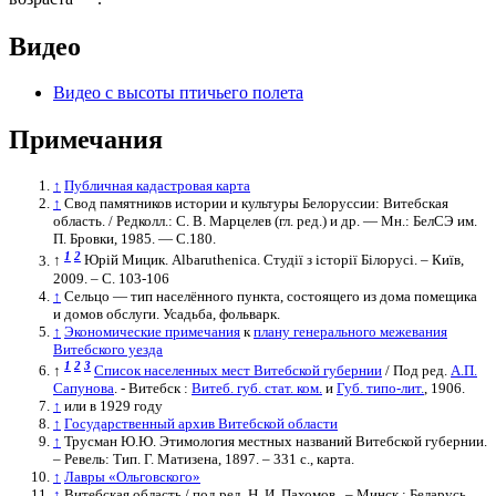
Видео
Видео
с высоты птичьего полета
Примечания
↑
Публичная кадастровая карта
↑
Свод памятников истории и культуры Белоруссии: Витебская
область. / Редколл.: С. В. Марцелев (гл. ред.) и др. — Мн.: БелСЭ им.
П. Бровки, 1985. — С.180.
1
2
↑
Юрій Мицик. Albaruthenica. Студії з історії Білорусі. – Київ,
2009. – С. 103-106
↑
Сельцо — тип населённого пункта, состоящего из дома помещика
и домов обслуги. Усадьба, фольварк.
↑
Экономические примечания
к
плану генерального межевания
Витебского уезда
1
2
3
↑
Список населенных мест Витебской губернии
/ Под ред.
А.П.
Сапунова
. - Витебск :
Витеб. губ. стат. ком.
и
Губ. типо-лит.
, 1906.
↑
или в 1929 году
↑
Государственный архив Витебской области
↑
Трусман Ю.Ю. Этимология местных названий Витебской губернии.
– Ревель: Тип. Г. Матизена, 1897. – 331 с., карта.
↑
Лавры «Ольговского»
↑
Витебская область / под ред. Н. И. Пахомов . – Минск : Беларусь,