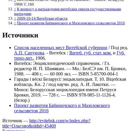
1968/ C.160
↑
К вопросу о награждении витебских евреев государственными
наградами
↑
2009-10-14 Витебская область
↑
Проект развития Бабиничского и Мазоловского сельсоветов 2016
Источники
Список населенных мест Витебской губернии
/ Под ред.
А.П. Сапунова
. - Витебск :
Витеб. губ. стат. ком.
и
Губ.
типо-лит.
, 1906.
Витебск: Энциклопедический справочник. / Гл.
редактор И. П. Шамякин. — Мн.: БелСЭ им. П. Бровки,
1988. — 408 с. — 60 000 экз. — ISBN 5-85700-004-1
Гарады і вёскі Беларусі: энцыклапедыя. Т. 10. Віцебская
вобласць. Кн. 2 / под научн. ред. А. И. Лакотки. —
Минск: Белорусская энциклопедия имени Петруся
Бровки, 2019. — 728 с. — ISBN 978-985-11-1126-4.
(белор.)
Проект развития Бабиничского и Мазоловского
сельсоветов 2016
Источник —
http://evitebsk.com/w/index.php?
title=Ольгово&oldid=45469