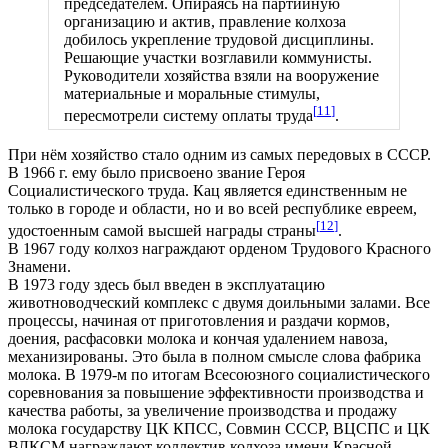
председателем. Опираясь на партийную
организацию и актив, правление колхоза
добилось укрепление трудовой дисциплины.
Решающие участки возглавили коммунисты.
Руководители хозяйства взяли на вооружение
материальные и моральные стимулы,
[
11
]
пересмотрели систему оплаты труда
.
При нём хозяйство стало одним из самых передовых в СССР.
В 1966 г. ему было присвоено звание Героя
Социалистического труда. Кац является единственным не
только в городе и области, но и во всей республике евреем,
[
12
]
удостоенным самой высшей награды страны
.
В 1967 году колхоз награждают орденом Трудового Красного
Знамени.
В 1973 году здесь был введен в эксплуатацию
животноводческий комплекс с двумя доильными залами. Все
процессы, начиная от приготовления и раздачи кормов,
доения, расфасовки молока и кончая удалением навоза,
механизированы. Это была в полном смысле слова фабрика
молока. В 1979-м по итогам Всесоюзного социалистического
соревнования за повышение эффективности производства и
качества работы, за увеличение производства и продажу
молока государству ЦК КПСС, Совмин СССР, ВЦСПС и ЦК
ВЛКСМ награждают коллектив колхоза имени Красной