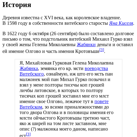
История
Деревня известна с XVI века, как королевское владение.
В 1598 году в собственности витебского старосты
Яна Киселя
.
В 1622 году 6 октября (26 сентября) было составлено долговое
письмо о том, что подстольник витебский Михаил Гурко взял
у своей жены Гелены Миколаевны
Жабянки
деньги и оставил
[
3
]
ей имение Олгово и часть имения Кротовъши
.
Я, Михайловая Гурковая Гелена Миколаевна
Жабянка
, земянка его кр. мсти
воеводства
Витебского
, ознаймую, иж што его мсть пан
малжонек мой пан Михал Гурко позычил и
взял у мене полторы тисечы коп грошей
личбы литовское, в которых то полтору
тисячах коп грошей зоставил мне его млст
имение свое Олгово, лежачое тут в
повете
Витебском
, зо всими приналежностями до
того двора Олгова и в половицы имения его
млсти ойчыстого Кротовъшы третюю част,
яко ж ширей на том листе заставном, мне
опис (?) малжонка моего даном, написано
[
3
]
ест