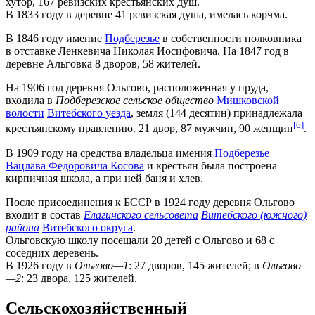
хутор, 167 ревизских крестьянских душ.
В 1833 году в деревне 41 ревизская душа, имелась корчма.
В 1846 году имение
Подберезье
в собственности полковника
в отставке Ленкевича Николая Иосифовича. На 1847 год в
деревне Альговка 8 дворов, 58 жителей.
На 1906 год деревня Ольгово, расположенная у пруда,
входила в
Подберезское сельское общество
Мишковской
волости
Витебского уезда
, земля (144 десятин) принадлежала
[
6
]
крестьянскому правлению. 21 двор, 87 мужчин, 90 женщин
.
В 1909 году на средства владельца имения
Подберезье
Вацлава Федоровича Косова
и крестьян была построена
кирпичная школа, а при ней баня и хлев.
После присоединения к БССР в 1924 году деревня Ольгово
входит в состав
Елагинского сельсовета
Витебского (южного)
района
Витебского округа
.
Ольговскую школу посещали 20 детей с Ольгово и 68 с
соседних деревень.
В 1926 году в
Ольгово—1
: 27 дворов, 145 жителей; в
Ольгово
—2
: 23 двора, 125 жителей.
Сельскохозяйственный