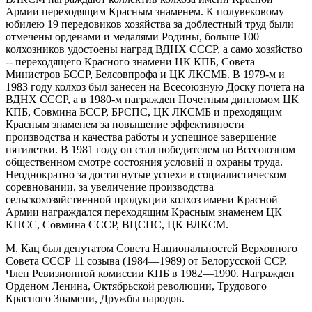
Армии переходящим Красным знаменем. К полувековому
юбилею 19 передовиков хозяйства за доблестный труд были
отмечены орденами и медалями Родины, больше 100
колхозников удостоены наград ВДНХ СССР, а само хозяйство
-- переходящего Красного знамени ЦК КПБ, Совета
Министров БССР, Белсовпрофа и ЦК ЛКСМБ. В 1979-м и
1983 году колхоз был занесен на Всесоюзную Доску почета на
ВДНХ СССР, а в 1980-м награжден Почетным дипломом ЦК
КПБ, Совмина БССР, БРСПС, ЦК ЛКСМБ и преходящим
Красным знаменем за повышение эффективности
производства и качества работы и успешное завершение
пятилетки. В 1981 году он стал победителем во Всесоюзном
общественном смотре состояния условий и охраны труда.
Неоднократно за достигнутые успехи в социалистическом
соревновании, за увеличение производства
сельскохозяйственной продукции колхоз имени Красной
Армии награждался переходящим Красным знаменем ЦК
КПСС, Совмина СССР, ВЦСПС, ЦК ВЛКСМ.
М. Кац был депутатом Совета Национальностей Верховного
Совета СССР 11 созыва (1984—1989) от Белорусской ССР.
Член Ревизионной комиссии КПБ в 1982—1990. Награжден
Орденом Ленина, Октябрьской революции, Трудового
Красного Знамени, Дружбы народов.