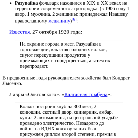
Разувайка
фольварк находился в XIX и XX веках на
территории современного агрогородка: (в 1906 году 1
двор, 1 мужчина, 2 женщины; принадлежал Ивашеку
[
6
]
православному
мещанину
)
;
Известия
. 27 октября 1920 года:
На окраине города в мест. Разувайки в
торговые дни, как стая голодных волков,
снуют перекупщики продуктов у
приезжающих в город крестьян, а затем их
перепродают.
В предвоенные годы руководителем хозяйства был Кондрат
Лысенко.
Лавры «Ольговского». «
Калгасная трыбуна
»:
Колхоз построил клуб на 300 мест, 2
конюшни, скотный двор, свинарник, амбар,
купил 2 автомашины, на центральной усадьбе
проведено электричество. Незадолго до
войны на ВДНХ колхозу за них был
присужден диплом второй степени, премия в