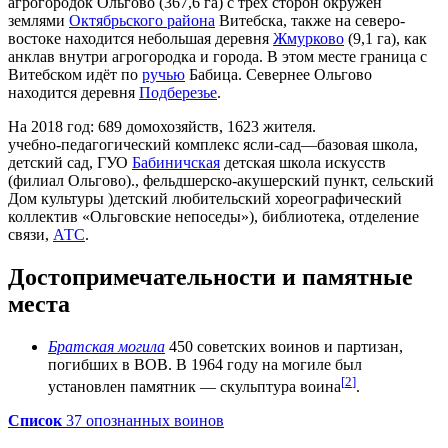
агрогородок Ольгово (367,6 га) с трех сторон окружен
землями
Октябрьского района
Витебска, также на северо-
востоке находится небольшая деревня
Жмурково
(9,1 га), как
анклав внутри агрогородка и города. В этом месте граница с
Витебском идёт по
ручью
Бабица. Севернее Ольгово
находится деревня
Подберезье
.
На 2018 год: 689 домохозяйств, 1623 жителя.
учебно-педагогический комплекс ясли-сад—базовая школа,
детский сад, ГУО
Бабиничская
детская школа искусств
(филиал Ольгово)., фельдшерско-акушерский пункт, сельский
Дом культуры )детский любительский хореографический
коллектив «Ольговские непоседы»), библиотека, отделение
связи,
АТС
.
Достопримечательности и памятные
места
Братская могила
450 советских воинов и партизан,
погибших в ВОВ. В 1964 году на могиле был
[
2
]
установлен памятник — скульптура воина
.
Список
37 опознанных воинов