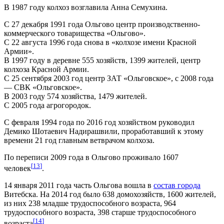
В 1987 году колхоз возглавила Анна Семухина.
С 27 декабря 1991 года Ольгово центр производственно-
коммерческого товарищества «Ольгово».
С 22 августа 1996 года снова в «колхозе имени Красной
Армии».
В 1997 году в деревне 555 хозяйств, 1399 жителей, центр
колхоза Красной Армии.
С 25 сентября 2003 год центр ЗАТ «Ольговское», с 2008 года
— СВК «Ольговское».
В 2003 году 574 хозяйства, 1479 жителей.
С 2005 года агрогородок.
С февраля 1994 года по 2016 год хозяйством руководил
Демико Шотаевич Надирашвили, проработавший к этому
времени 21 год главным ветврачом колхоза.
По переписи 2009 года в Ольгово проживало 1607
[
13
]
человек
.
14 января 2011 года часть Ольгова вошла в
состав города
Витебска. На 2014 год было 638 домохозяйств, 1600 жителей,
из них 238 младше трудоспособного возраста, 964
трудоспособного возраста, 398 старше трудоспособного
[
14
]
возраста
.