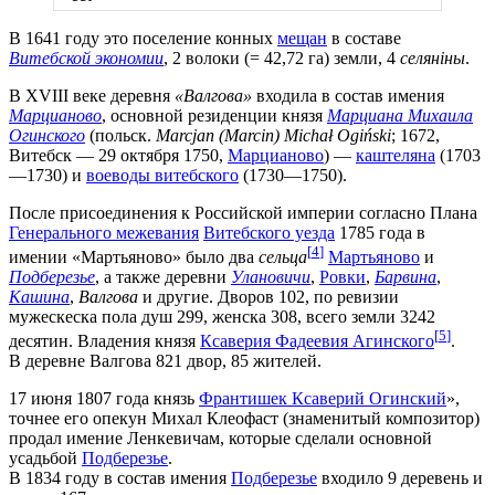
В 1641 году это поселение конных
мещан
в составе
Витебской экономии
, 2 волоки (= 42,72 га) земли, 4
селяніны
.
В XVIII веке деревня
«Валгова»
входила в состав имения
Марцианово
, основной резиденции князя
Марциана Михаила
Огинского
(польск.
Marcjan (Marcin) Michał Ogiński
; 1672,
Витебск — 29 октября 1750,
Марцианово
) —
каштеляна
(1703
—1730) и
воеводы витебского
(1730—1750).
После присоединения к Российской империи согласно Плана
Генерального межевания
Витебского уезда
1785 года в
[
4
]
имении «Мартьяново» было два
сельца
Мартьяново
и
Подберезье
, а также деревни
Улановичи
,
Ровки
,
Барвина
,
Кашина
,
Валгова
и другие. Дворов 102, по ревизии
мужескеска пола душ 299, женска 308, всего земли 3242
[
5
]
десятин. Владения князя
Ксаверия Фадеевия Агинского
.
В деревне Валгова 821 двор, 85 жителей.
17 июня 1807 года князь
Франтишек Ксаверий Огинский
»,
точнее его опекун Михал Клеофаст (знаменитый композитор)
продал имение Ленкевичам, которые сделали основной
усадьбой
Подберезье
.
В 1834 году в состав имения
Подберезье
входило 9 деревень и