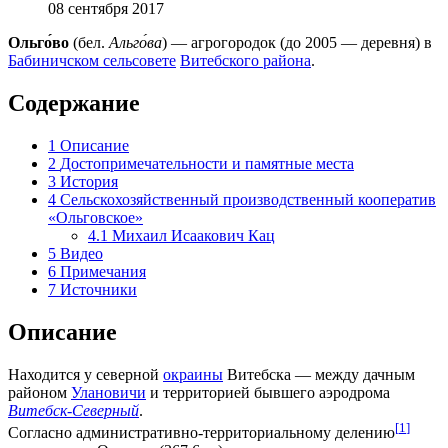
08 сентября 2017
Ольго́во
(бел.
Альго́ва
) — агрогородок (до 2005 — деревня) в
Бабиничском сельсовете
Витебского района
.
Содержание
1
Описание
2
Достопримечательности и памятные места
3
История
4
Сельскохозяйственный производственный кооператив
«Ольговское»
4.1
Михаил Исаакович Кац
5
Видео
6
Примечания
7
Источники
Описание
Находится у северной
окраины
Витебска — между дачным
районом
Улановичи
и территорией бывшего аэродрома
Витебск-Северный
.
[
1
]
Согласно административно-территориальному делению