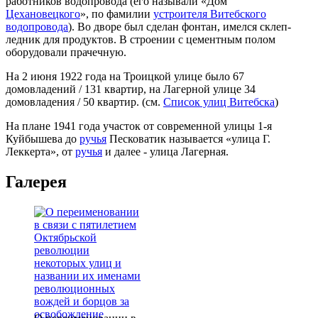
работников водопровода (его называли «Дом
Цехановецкого
», по фамилии
устроителя Витебского
водопровода
). Во дворе был сделан фонтан, имелся склеп-
ледник для продуктов. В строении с цементным полом
оборудовали прачечную.
На 2 июня 1922 года на Троицкой улице было 67
домовладений / 131 квартир, на Лагерной улице 34
домовладения / 50 квартир. (см.
Список улиц Витебска
)
На плане 1941 года участок от современной улицы 1-я
Куйбышева до
ручья
Песковатик называется «улица Г.
Леккерта», от
ручья
и далее - улица Лагерная.
Галерея