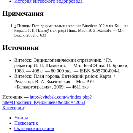
История витебского водопровода
Примечания
↑
Памяць: Гіст.-дакументальная хроніка Віцебска. У 2-х кн. Кн. 1-я /
Рэдкал.: Г. П. Пашкоў (гал. рэд.) і інш.; Маст. Э. Э. Жакевіч. — Мн.:
БелЭн, 2002. с. 633
Источники
Витебск: Энциклопедический справочник. / Гл.
редактор И. П. Шамякин. — Мн.: БелСЭ им. П. Бровки,
1988. — 408 с. — 60 000 экз. — ISBN 5-85700-004-1
Витебск: План города. Витебский район: Карта. /
Редактор: В. А. Змачинская— Мн.: РУП
«Белкартография», 2009. — 4611 экз.
Источник —
http://evitebsk.com/w/index.php?
title=Проспект_Куйбышева&oldid=42053
Категории
:
Улицы
Песковатик
Октябрьский район