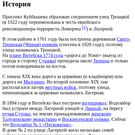
История
Проспект Куйбышева образован соединением улиц
Троицкой
(в 1922 году переименована в честь еврейского
[
1
]
революционера-террориста
Леккерта
.
) и
Лагерной
.
В этом районе в 1761 году была построена деревянная
Свято-
Троицкая (Чёрная) церковь
(снесена в 1928 году), поэтому
улица называлась Троицкой.
На
плане Витебска 1774 года
«дорога до Усвят» (выезд из
города в сторону
Суража
) проходила около
Троицы
и только
потом поворачивала на восток.
С начала XIX века дорога за церковью (и кладбищем) шла
дорога на
Мазурино
. Во второй половине XIX там
располагался лагерь
местных войск
, поэтому улица,
начинающаяся за церковью называлась Лагерная.
В 1894 году в Витебске был построен
водопровод
. Водозабор
был устроен между Лагерной улицей и
Двиной
, на берегу
ручья Сутоки
, на землях принадлежавших
женскому
Тадулинскому монастырю
и
Воскресенской церкви
. Сейчас
это
Водозабор № 1 «Песковатик»
.
В доме № 2 по улице Лагерной жило несколько семей