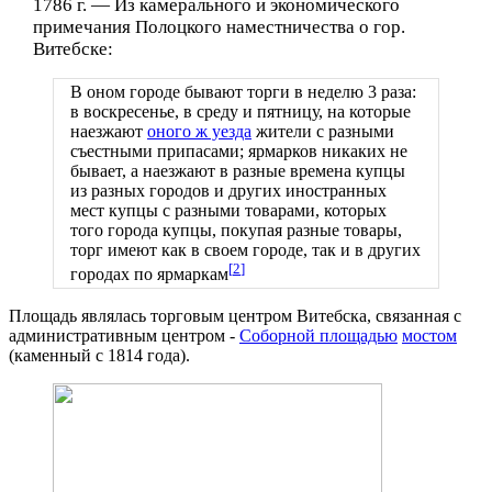
1786 г. — Из камерального и экономического
примечания Полоцкого наместничества о гор.
Витебске:
В оном городе бывают торги в неделю 3 раза:
в воскресенье, в среду и пятницу, на которые
наезжают
оного ж уезда
жители с разными
съестными припасами; ярмарков никаких не
бывает, а наезжают в разные времена купцы
из разных городов и других иностранных
мест купцы с разными товарами, которых
того города купцы, покупая разные товары,
торг имеют как в своем городе, так и в других
[
2
]
городах по ярмаркам
Площадь являлась торговым центром Витебска, связанная с
административным центром -
Соборной площадью
мостом
(каменный с 1814 года).