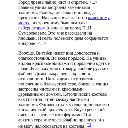
Город чрезвычайно чист и опрятен. <...>
Главная улица застроена каменными
зданиями. Рынок, где лавки и площадь
прекрасны. На рынок въезжают по
каменному
мосту
, построенному бывшим здесь
губернатором
(ныне сенатором) П. И.
Сумароковым. Это мне рассказали на
площади. Память полезного дела сохраняется
в народе! <...>
Вообще, Витебск имеет вид довольства и
благосостояния. Во всём порядок. На улицах
видны красивые экипажи и порядочно одетые
люди. В лавках много товару, вообще русских
фабрик. Домы выкрашены, крыши в
исправности. На каждом шагу заметно
попечение о благоустройстве, боковые улицы
застроены чистыми и красивыми
деревянными домами. Католические костелы,
как гиганты, стоят между частными
зданиями. Фасады этих костелов принадлежат
к италиянской архитектуре. Вкус греческий
смешан с готическими формами. Эта
архитектура мне чрезвычайно нравится, и я
[
3
]
не могу налюбоваться на костелы.