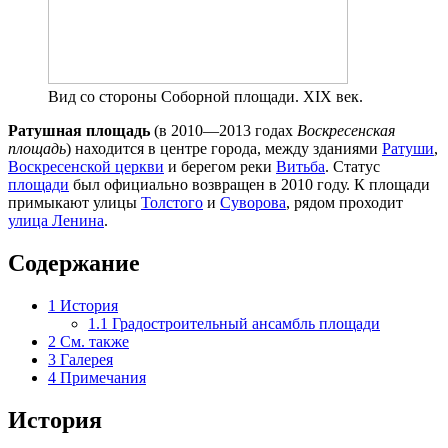
Вид со стороны Соборной площади. XIX век.
Ратушная площадь
(в 2010—2013 годах
Воскресенская
площадь
) находится в центре города, между зданиями
Ратуши
,
Воскресенской церкви
и берегом реки
Витьба
. Статус
площади
был официально возвращен в 2010 году. К площади
примыкают улицы
Толстого
и
Суворова
, рядом проходит
улица Ленина
.
Содержание
1
История
1.1
Градостроительный ансамбль площади
2
См. также
3
Галерея
4
Примечания
История