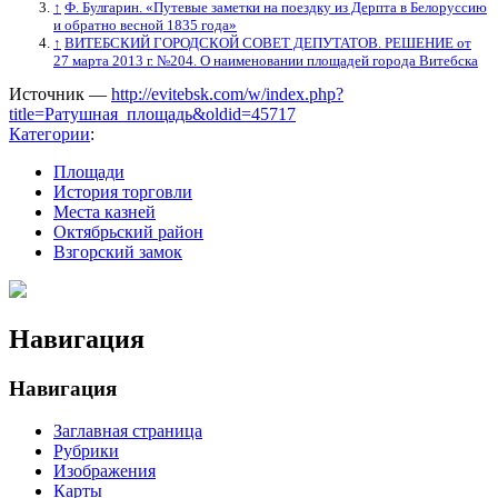
↑
Ф. Булгарин. «Путевые заметки на поездку из Дерпта в Белоруссию
и обратно весной 1835 года»
↑
ВИТЕБСКИЙ ГОРОДСКОЙ СОВЕТ ДЕПУТАТОВ. РЕШЕНИЕ от
27 марта 2013 г. №204. О наименовании площадей города Витебска
Источник —
http://evitebsk.com/w/index.php?
title=Ратушная_площадь&oldid=45717
Категории
:
Площади
История торговли
Места казней
Октябрьский район
Взгорский замок
Навигация
Навигация
Заглавная страница
Рубрики
Изображения
Карты