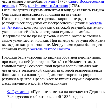
части единого ансамбля:
ратуша
(1775),
Свято-Воскресенская
церковь
(1772),
костёл святого Антония
(1768).
Главным архитектурным акцентом площади являлась Ратуша.
Она делила пространство площади на две части.
Низкие и протяженные торговые кирпичные ряды
расходящиеся под углом от Воскресенской церкви и
костёла
св. Антония
, контрастировали с высокой ратушей, зрительно
увеличивали её объём и создавали единый ансамбль.
Завершали его по краям церковь и костёл, которые стояли в
самом узком месте площади. При взгляде от ратуши оба храма
выглядели как равнозначные. Между ними вдали был виден
сложный контур
костёла святого Иосифа
.
Площадь была устроена по законам обратной перспективы,
при входе на неё (со стороны Витьбы и Нижнего замка),
главный фасад Воскресенской церкви воспринимался как
левая часть театральной кулисы, за которой разворачивалась
большая сцена площади в обрамлении торговых рядов и
ратушей в центре. Правой частью кулисы служил барочный
фасад каменного костёла бернардинцев.
Ф. Булгарин
. «Путевые заметки на поездку из Дерпта в
Белоруссию и обратно весной 1835 года»: