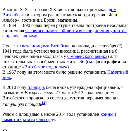
В конце XIX — начале XX вв. к площади примыкал
дом
Витенберга
в котором располагались кондитерская «Жан
Альбер», гостиница Брози, магазины.
В 1889—1890 годах перед ратушей была построена небольшая
кирпичная
часовня в память 50-летия воссоединения униатов
с православными
.
После
захвата немцами Витебска
на площади с сентября (?)
1941 года была установлена виселица, рассчитанная на 6
человек (еще одна находилась у
Смоленского рынка
) для
показательных казней местных жителей. (см.
фотографии
на
странице «
Витебское подполье
»)
В 1967 году на этом месте было решено установить
Памятный
знак
.
В 2010 году
площадь
была вновь утверждена официально, с
названием
Воскресенская
. 27 марта 2013 года решением
Витебского городского совета депутатов переименована в
[
4
]
Ратушную площадь
.
Рядом с площадью в июне 2014 года установлен
конный
памятник
князю
Ольгерду
.