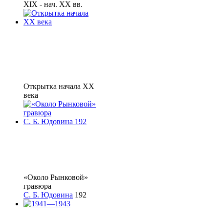
XIX - нач. XX вв.
Открытка начала XX
века
«Около Рынковой»
гравюра
С. Б. Юдовина
192