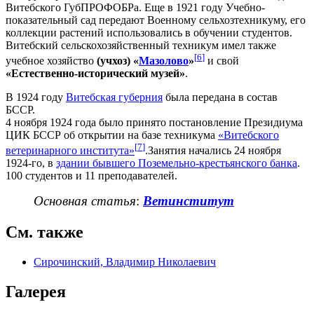
Витебского ГубПРОФОБРа. Еще в 1921 году Учебно-
показательный сад передают Военному сельхозтехникуму, его
коллекции растений использовались в обучении студентов.
Витебский сельскохозяйственный техникум имел также
[
6
]
учебное хозяйство
(учхоз) «
Мазолово
»
и свой
«Естественно-исторический музей»
.
В 1924 году
Витебская губерния
была передана в состав
БССР.
4 ноября 1924 года было принято постановление Президиума
ЦИК БССР об открытии на базе техникума
«Витебского
[
7
]
ветеринарного института»
.Занятия начались 24 ноября
1924-го, в
здании бывшего Поземельно-крестьянского банка
.
100 студентов и 11 преподавателей.
Основная статья
:
Ветинститут
См. также
Сирочинский, Владимир Николаевич
Галерея