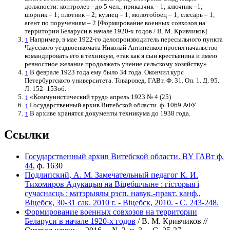
должности: контролер –до 5 чел.; приказчик – 1; ключник –1;
шорник – 1; плотник – 2; кузнец – 1; молотобоец – 1; слесарь – 1;
агент по поручениям – 2 [Формирование военных совхозов на
территории Беларуси в начале 1920-х годов / В. М. Кривчиков]
↑
Например, в мае 1922-го делопроизводитель пересыльного пункта
Чаусского уездвоенкомата Николай Антипенков просил начальство
командировать его в техникум, «так как я сын крестьянина и имею
ревностное желание продолжать учение сельскому хозяйству».
↑
В феврале 1923 года ему было 34 года. Окончил курс
Петербургского университета. Товаровед. ГАВт. Ф. 31. Оп. 1. Д. 95.
Л. 152–153об.
↑
«Коммунистический труд» апрель 1923 № 4 (25)
↑
Государственный архив Витебской области. ф. 1069 АФУ
↑
В архиве хранятся документы техникума до 1938 года.
Ссылки
Государственный архив Витебской области. BY ГАВт ф.
44
, ф. 1630
Подлипский, А. М. Замечательный педагог К. И.
Тихомиров Адукацыя на Віцебшчыне : гісторыя і
сучаснасць : матэрыялы рэсп. навук.-практ. канф.,
Віцебск, 30-31 сак. 2010 г. - Віцебск, 2010. - С. 243-248.
Формирование военных совхозов на территории
Беларуси в начале 1920-х годов
/ В. М. Кривчиков //