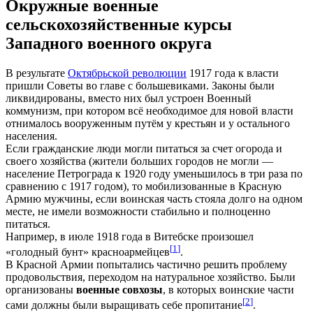
Окружные военные
сельскохозяйственные курсы
Западного военного округа
В результате
Октябрьской революции
1917 года к власти
пришли Советы во главе с большевиками. Законы были
ликвидированы, вместо них был устроен Военный
коммунизм, при котором всё необходимое для новой власти
отнималось вооруженным путём у крестьян и у остального
населения.
Если гражданские люди могли питаться за счет огорода и
своего хозяйства (жители больших городов не могли —
население Петрограда к 1920 году уменьшилось в три раза по
сравнению с 1917 годом), то мобилизованные в Красную
Армию мужчины, если воинская часть стояла долго на одном
месте, не имели возможности стабильно и полноценно
питаться.
Например, в июле 1918 года в Витебске произошел
[
1
]
«голодный бунт» красноармейцев
.
В Красной Армии попытались частично решить проблему
продовольствия, переходом на натуральное хозяйство. Были
организованы
военные совхозы
, в которых воинские части
[
2
]
сами должны были выращивать себе пропитание
.