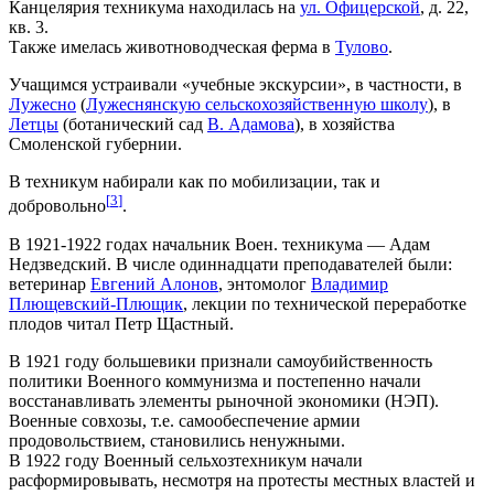
Канцелярия техникума находилась на
ул. Офицерской
, д. 22,
кв. 3.
Также имелась животноводческая ферма в
Тулово
.
Учащимся устраивали «учебные экскурсии», в частности, в
Лужесно
(
Лужеснянскую сельскохозяйственную школу
), в
Летцы
(ботанический сад
В. Адамова
), в хозяйства
Смоленской губернии.
В техникум набирали как по мобилизации, так и
[
3
]
добровольно
.
В 1921-1922 годах начальник Воен. техникума — Адам
Недзведский. В числе одиннадцати преподавателей были:
ветеринар
Евгений Алонов
, энтомолог
Владимир
Плющевский-Плющик
, лекции по технической переработке
плодов читал Петр Щастный.
В 1921 году большевики признали самоубийственность
политики Военного коммунизма и постепенно начали
восстанавливать элементы рыночной экономики (НЭП).
Военные совхозы, т.е. самообеспечение армии
продовольствием, становились ненужными.
В 1922 году Военный сельхозтехникум начали
расформировывать, несмотря на протесты местных властей и