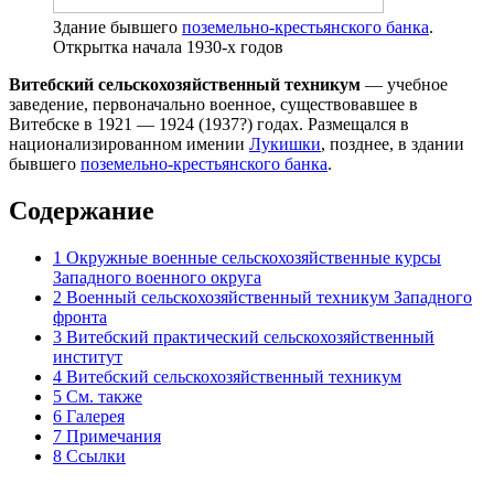
Здание бывшего
поземельно-крестьянского банка
.
Открытка начала 1930-х годов
Витебский сельскохозяйственный техникум
— учебное
заведение, первоначально военное, существовавшее в
Витебске в 1921 — 1924 (1937?) годах. Размещался в
национализированном имении
Лукишки
, позднее, в здании
бывшего
поземельно-крестьянского банка
.
Содержание
1
Окружные военные сельскохозяйственные курсы
Западного военного округа
2
Военный сельскохозяйственный техникум Западного
фронта
3
Витебский практический сельскохозяйственный
институт
4
Витебский сельскохозяйственный техникум
5
См. также
6
Галерея
7
Примечания
8
Ссылки