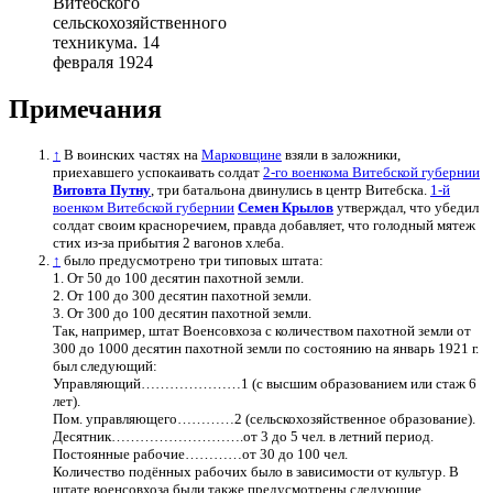
Витебского
сельскохозяйственного
техникума. 14
февраля 1924
Примечания
↑
В воинских частях на
Марковщине
взяли в заложники,
приехавшего успокаивать солдат
2-го военкома Витебской губернии
Витовта Путну
, три батальона двинулись в центр Витебска.
1-й
военком Витебской губернии
Семен Крылов
утверждал, что убедил
солдат своим красноречием, правда добавляет, что голодный мятеж
стих из-за прибытия 2 вагонов хлеба.
↑
было предусмотрено три типовых штата:
1. От 50 до 100 десятин пахотной земли.
2. От 100 до 300 десятин пахотной земли.
3. От 300 до 100 десятин пахотной земли.
Так, например, штат Военсовхоза с количеством пахотной земли от
300 до 1000 десятин пахотной земли по состоянию на январь 1921 г.
был следующий:
Управляющий…………………1 (с высшим образованием или стаж 6
лет).
Пом. управляющего…………2 (сельскохозяйственное образование).
Десятник……………………….от 3 до 5 чел. в летний период.
Постоянные рабочие…………от 30 до 100 чел.
Количество подённых рабочих было в зависимости от культур. В
штате военсовхоза были также предусмотрены следующие