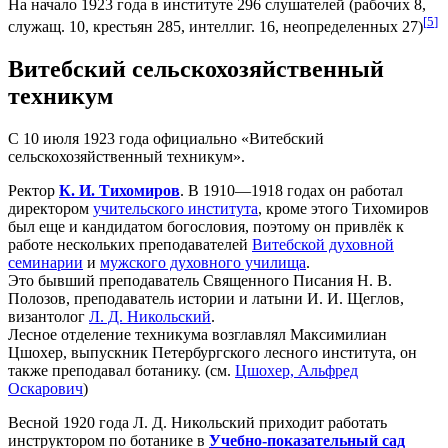
На начало 1923 года в институте 296 слушателей (рабочих 8,
[
5
]
служащ. 10, крестьян 285, интеллиг. 16, неопределенных 27)
Витебский сельскохозяйственный
техникум
С 10 июля 1923 года официально «Витебский
сельскохозяйственный техникум».
Ректор
К. И. Тихомиров
. В 1910—1918 годах он работал
директором
учительского института
, кроме этого Тихомиров
был еще и кандидатом богословия, поэтому он привлёк к
работе нескольких преподавателей
Витебской духовной
семинарии
и
мужского духовного училища
.
Это бывший преподаватель Священного Писания Н. В.
Полозов, преподаватель истории и латыни И. И. Щеглов,
византолог
Л. Д. Никольский
.
Лесное отделение техникума возглавлял Максимилиан
Цшохер, выпускник Петербургского лесного института, он
также преподавал ботанику. (см.
Цшохер, Альфред
Оскарович
)
Весной 1920 года Л. Д. Никольский приходит работать
инструктором по ботанике в
Учебно-показательный сад