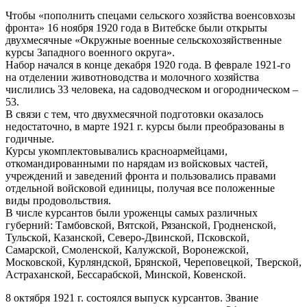
Чтобы «пополнить спецами сельского хозяйства военсовхозы
фронта» 16 ноября 1920 года в Витебске были открыты
двухмесячные «Окружные военные сельскохозяйственные
курсы Западного военного округа».
Набор начался в конце декабря 1920 года. В феврале 1921-го
на отделении животноводства и молочного хозяйства
числились 33 человека, на садоводческом и огородническом –
53.
В связи с тем, что двухмесячной подготовки оказалось
недостаточно, в марте 1921 г. курсы были преобразованы в
годичные.
Курсы укомплектовывались красноармейцами,
откомандированными по нарядам из войсковых частей,
учреждений и заведений фронта и пользовались правами
отдельной войсковой единицы, получая все положенные
виды продовольствия.
В числе курсантов были уроженцы самых различных
губерний: Тамбовской, Вятской, Рязанской, Гродненской,
Тульской, Казанской, Северо-Двинской, Псковской,
Самарской, Смоленской, Калужской, Воронежской,
Московской, Курляндской, Брянской, Череповецкой, Тверской,
Астраханской, Бессарабской, Минской, Ковенской.
8 октября 1921 г. состоялся выпуск курсантов. Звание