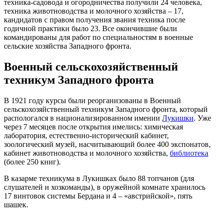
техника-садовода и огородничества получили 24 человека,
техника животноводства и молочного хозяйства – 17,
кандидатов с правом получения звания техника после
годичной практики было 23. Все окончившие были
командированы для работ по специальностям в военные
сельские хозяйства Западного фронта.
Военный сельскохозяйственный
техникум Западного фронта
В 1921 году курсы были реорганизованы в Военный
сельскохозяйственный техникум Западного фронта, который
распологался в национализированном имении
Лукишки
. Уже
через 7 месяцев после открытия имелись: химическая
лаборатория, естественно-исторический кабинет,
зоологический музей, насчитывающий более 400 экспонатов,
кабинет животноводства и молочного хозяйства,
библиотека
(более 250 книг).
В казарме техникума в Лукишках было 88 топчанов (для
слушателей и хозкоманды), в оружейной комнате хранилось
17 винтовок системы Бердана и 4 – «австрийской», пять
шашек.