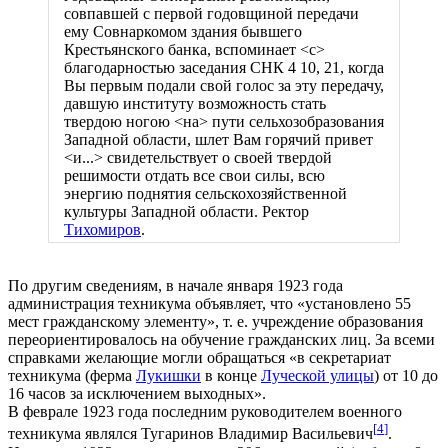
совпавшей с первой годовщиной передачи
ему Совнаркомом здания бывшего
Крестьянского банка, вспоминает <с>
благодарностью заседания СНК 4 10, 21, когда
Вы первым подали свой голос за эту передачу,
давшую институту возможность стать
твердою ногою <на> пути сельхозобразования
Западной области, шлет Вам горячий привет
<и...> свидетельствует о своей твердой
решимости отдать все свои силы, всю
энергию поднятия сельскохозяйственной
культуры Западной области. Ректор
Тихомиров
.
По другим сведениям, в начале января 1923 года
администрация техникума объявляет, что «установлено 55
мест гражданскому элементу», т. е. учреждение образования
переориентировалось на обучение гражданских лиц. За всеми
справками желающие могли обращаться «в секретариат
техникума (ферма
Лукишки
в конце
Луческой улицы
) от 10 до
16 часов за исключением выходных».
В феврале 1923 года последним руководителем военного
[
4
]
техникума являлся Тугаринов Владимир Васильевич
.