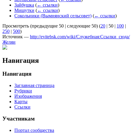
Зайбушка
(
← ссылки
)
Мишутки
(
← ссылки
)
Сокольники (Вымнянский сельсовет)
(
← ссылки
)
Просмотреть (
предыдущие 50
|
следующие 50
) (
20
|
50
|
100
|
250
|
500
)
Источник —
http://evitebsk.com/wiki/Служебная:Ссылки_сюда/
Желяи
Навигация
Навигация
Заглавная страница
Рубрики
Изображения
Карты
Ссылки
Участникам
Портал сообщества