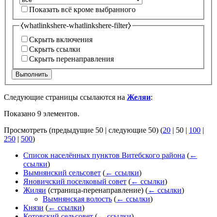
Показать всё кроме выбранного
⧼whatlinkshere-whatlinkshere-filter⧽
Скрыть включения
Скрыть ссылки
Скрыть перенаправления
Выполнить
Следующие страницы ссылаются на
Желяи
:
Показано 9 элементов.
Просмотреть (
предыдущие 50
|
следующие 50
) (
20
|
50
|
100
|
250
|
500
)
Список населённых пунктов Витебского района
(
←
ссылки
)
Вымнянский сельсовет
(
← ссылки
)
Яновичский поселковый совет
(
← ссылки
)
Жиляи
(страница-перенаправление)
(
← ссылки
)
Вымнянская волость
(
← ссылки
)
Князи
(
← ссылки
)
Котовский сельсовет
(
← ссылки
)