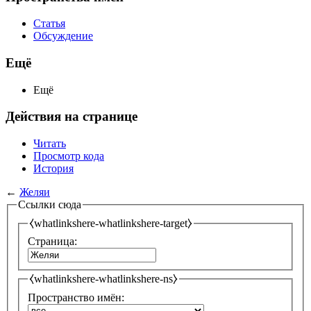
Статья
Обсуждение
Ещё
Ещё
Действия на странице
Читать
Просмотр кода
История
←
Желяи
Ссылки сюда
⧼whatlinkshere-whatlinkshere-target⧽
Страница:
⧼whatlinkshere-whatlinkshere-ns⧽
Пространство имён: