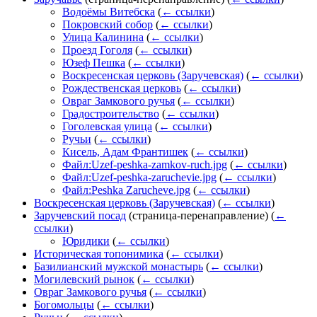
Водоёмы Витебска
(
← ссылки
)
Покровский собор
(
← ссылки
)
Улица Калинина
(
← ссылки
)
Проезд Гоголя
(
← ссылки
)
Юзеф Пешка
(
← ссылки
)
Воскресенская церковь (Заручевская)
(
← ссылки
)
Рождественская церковь
(
← ссылки
)
Овраг Замкового ручья
(
← ссылки
)
Градостроительство
(
← ссылки
)
Гоголевская улица
(
← ссылки
)
Ручьи
(
← ссылки
)
Кисель, Адам Франтишек
(
← ссылки
)
Файл:Uzef-peshka-zamkov-ruch.jpg
(
← ссылки
)
Файл:Uzef-peshka-zaruchevie.jpg
(
← ссылки
)
Файл:Peshka Zarucheve.jpg
(
← ссылки
)
Воскресенская церковь (Заручевская)
(
← ссылки
)
Заручевский посад
(страница-перенаправление)
(
←
ссылки
)
Юридики
(
← ссылки
)
Историческая топонимика
(
← ссылки
)
Базилианский мужской монастырь
(
← ссылки
)
Могилевский рынок
(
← ссылки
)
Овраг Замкового ручья
(
← ссылки
)
Богомольцы
(
← ссылки
)