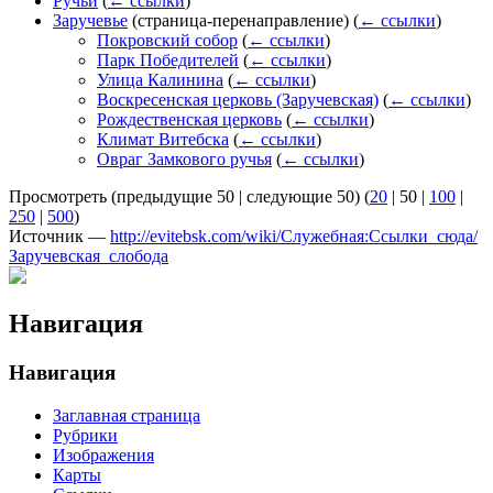
Ручьи
(
← ссылки
)
Заручевье
(страница-перенаправление)
(
← ссылки
)
Покровский собор
(
← ссылки
)
Парк Победителей
(
← ссылки
)
Улица Калинина
(
← ссылки
)
Воскресенская церковь (Заручевская)
(
← ссылки
)
Рождественская церковь
(
← ссылки
)
Климат Витебска
(
← ссылки
)
Овраг Замкового ручья
(
← ссылки
)
Просмотреть (
предыдущие 50
|
следующие 50
) (
20
|
50
|
100
|
250
|
500
)
Источник —
http://evitebsk.com/wiki/Служебная:Ссылки_сюда/
Заручевская_слобода
Навигация
Навигация
Заглавная страница
Рубрики
Изображения
Карты