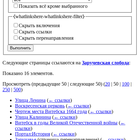
Показать всё кроме выбранного
⧼whatlinkshere-whatlinkshere-filter⧽
Скрыть включения
Скрыть ссылки
Скрыть перенаправления
Выполнить
Следующие страницы ссылаются на
Заручевская слобода
:
Показано 16 элементов.
Просмотреть (
предыдущие 50
|
следующие 50
) (
20
|
50
|
100
|
250
|
500
)
Улица Ленина
(
← ссылки
)
Воскресенская церковь
(
← ссылки
)
Чертеж места Витебска 1664 года
(
← ссылки
)
Улица Калинина
(
← ссылки
)
Витебск в годы Великой Отечественной войны
(
←
ссылки
)
Портал:История
(
← ссылки
)
Заручавье
(страница-перенаправление)
(
← ссылки
)