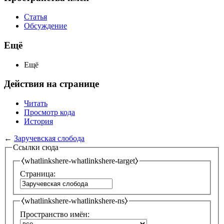
Статья
Обсуждение
Ещё
Ещё
Действия на странице
Читать
Просмотр кода
История
←
Заручевская слобода
Ссылки сюда
⧼whatlinkshere-whatlinkshere-target⧽
Страница:
⧼whatlinkshere-whatlinkshere-ns⧽
Пространство имён: