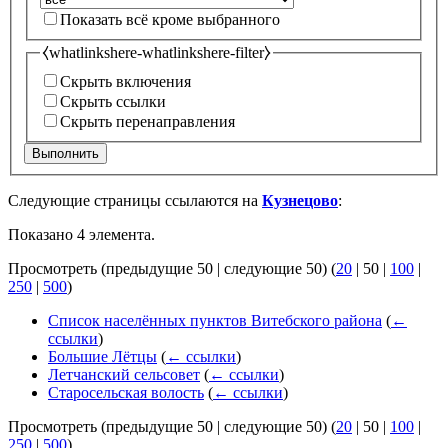
Показать всё кроме выбранного
⧼whatlinkshere-whatlinkshere-filter⧽
Скрыть включения
Скрыть ссылки
Скрыть перенаправления
Выполнить
Следующие страницы ссылаются на
Кузнецово
:
Показано 4 элемента.
Просмотреть (
предыдущие 50
|
следующие 50
) (
20
|
50
|
100
|
250
|
500
)
Список населённых пунктов Витебского района
(
←
ссылки
)
Большие Лётцы
(
← ссылки
)
Летчанский сельсовет
(
← ссылки
)
Старосельская волость
(
← ссылки
)
Просмотреть (
предыдущие 50
|
следующие 50
) (
20
|
50
|
100
|
250
|
500
)