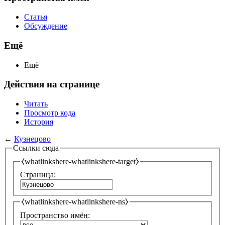
Статья
Обсуждение
Ещё
Ещё
Действия на странице
Читать
Просмотр кода
История
←
Кузнецово
Ссылки сюда
⧼whatlinkshere-whatlinkshere-target⧽
Страница:
⧼whatlinkshere-whatlinkshere-ns⧽
Пространство имён: