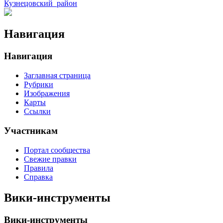
Кузнецовский_район
Навигация
Навигация
Заглавная страница
Рубрики
Изображения
Карты
Ссылки
Участникам
Портал сообщества
Свежие правки
Правила
Справка
Вики-инструменты
Вики-инструменты