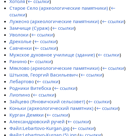
Хотоля
(
← ссылки
)
Старое Село (археологические памятники)
(
←
ссылки
)
Лужесно (археологические памятники)
(
← ссылки
)
Замчище (Сураж)
(
← ссылки
)
Уволоки
(
← ссылки
)
Дреколье
(
← ссылки
)
Савченки
(
← ссылки
)
Мужское духовное училище (здание)
(
← ссылки
)
Ранино
(
← ссылки
)
Мяклово (археологические памятники)
(
← ссылки
)
Штыхов, Георгий Васильевич
(
← ссылки
)
Лебартово
(
← ссылки
)
Родники Витебска
(
← ссылки
)
Лиопино
(
← ссылки
)
Зайцево (Яновичский сельсовет)
(
← ссылки
)
Коньки (археологический памятник)
(
← ссылки
)
Курган Демяхи
(
← ссылки
)
Александровский ручей
(
← ссылки
)
Файл:Lebartovo-Kurgan.jpg
(
← ссылки
)
Файл:Lebartovo-Kurgan (5).jpg
(
← ссылки
)