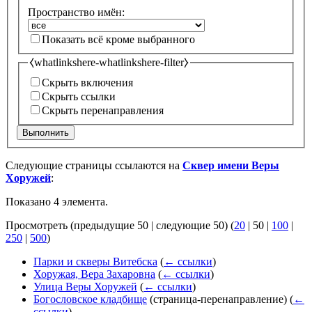
Пространство имён:
Показать всё кроме выбранного
⧼whatlinkshere-whatlinkshere-filter⧽
Скрыть включения
Скрыть ссылки
Скрыть перенаправления
Выполнить
Следующие страницы ссылаются на
Сквер имени Веры
Хоружей
:
Показано 4 элемента.
Просмотреть (
предыдущие 50
|
следующие 50
) (
20
|
50
|
100
|
250
|
500
)
Парки и скверы Витебска
(
← ссылки
)
Хоружая, Вера Захаровна
(
← ссылки
)
Улица Веры Хоружей
(
← ссылки
)
Богословское кладбище
(страница-перенаправление)
(
←
ссылки
)