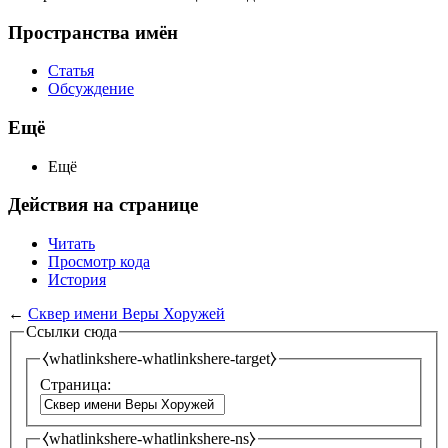
Пространства имён
Статья
Обсуждение
Ещё
Ещё
Действия на странице
Читать
Просмотр кода
История
←
Сквер имени Веры Хоружей
Ссылки сюда
⧼whatlinkshere-whatlinkshere-target⧽
Страница:
⧼whatlinkshere-whatlinkshere-ns⧽