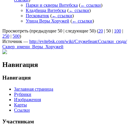
Парки и скверы Витебска
(
← ссылки
)
Кладбища Витебска
(
← ссылки
)
Песковатик
(
← ссылки
)
Улица Веры Хоружей
(
← ссылки
)
Просмотреть (
предыдущие 50
|
следующие 50
) (
20
|
50
|
100
|
250
|
500
)
Источник —
http://evitebsk.com/wiki/Служебная:Ссылки_сюда/
Сквер_имени_Веры_Хоружей
Навигация
Навигация
Заглавная страница
Рубрики
Изображения
Карты
Ссылки
Участникам