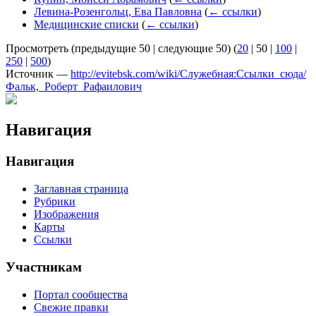
Левина-Розенгольц, Ева Павловна
(
← ссылки
)
Медицинские списки
(
← ссылки
)
Просмотреть (
предыдущие 50
|
следующие 50
) (
20
|
50
|
100
|
250
|
500
)
Источник —
http://evitebsk.com/wiki/Служебная:Ссылки_сюда/
Фальк,_Роберт_Рафаилович
Навигация
Навигация
Заглавная страница
Рубрики
Изображения
Карты
Ссылки
Участникам
Портал сообщества
Свежие правки