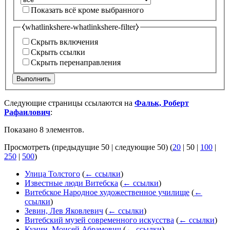
Показать всё кроме выбранного
⧼whatlinkshere-whatlinkshere-filter⧽
Скрыть включения
Скрыть ссылки
Скрыть перенаправления
Выполнить
Следующие страницы ссылаются на
Фальк, Роберт
Рафаилович
:
Показано 8 элементов.
Просмотреть (
предыдущие 50
|
следующие 50
) (
20
|
50
|
100
|
250
|
500
)
Улица Толстого
(
← ссылки
)
Известные люди Витебска
(
← ссылки
)
Витебское Народное художественное училище
(
←
ссылки
)
Зевин, Лев Яковлевич
(
← ссылки
)
Витебский музей современного искусства
(
← ссылки
)
Кунин, Моисей Абрамович
(
← ссылки
)