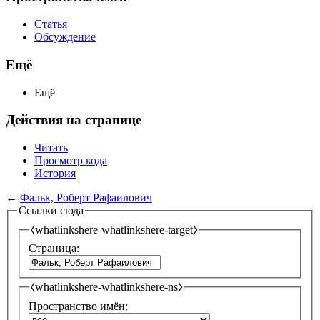
Статья
Обсуждение
Ещё
Ещё
Действия на странице
Читать
Просмотр кода
История
←
Фальк, Роберт Рафаилович
Ссылки сюда
⧼whatlinkshere-whatlinkshere-target⧽
Страница:
⧼whatlinkshere-whatlinkshere-ns⧽
Пространство имён: